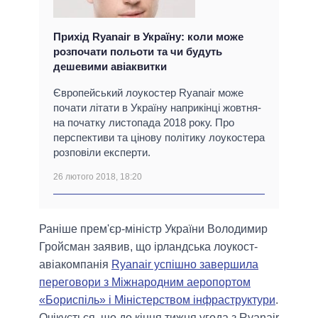
Прихід Ryanair в Україну: коли може
розпочати польоти та чи будуть
дешевими авіаквитки
Європейський лоукостер Ryanair може
почати літати в Україну наприкінці жовтня-
на початку листопада 2018 року. Про
перспективи та цінову політику лоукостера
розповіли експерти.
26 лютого 2018, 18:20
Раніше прем'єр-міністр України Володимир
Гройсман заявив, що ірландська лоукост-
авіакомпанія
Ryanair успішно завершила
переговори з Міжнародним аеропортом
«Бориспіль» і Міністерством інфраструктури
.
Очікується, що до кінця тижня угода з Ryanair