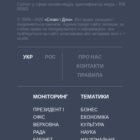
Cуб'єкт у сфері онлайн-медіа. Ідентифікатор медіа – R40-
05063
© 2009—2026
«Слово і Діло»
.
Всі права захищені і
охороняються законом. Адміністрація сайту залишає за
собою право не погоджуватися з інформацією, яка
публікується на сайті, власниками або авторами якої є треті
особи.
УКР
РОС
ПРО НАС
КОНТАКТИ
ПРАВИЛА
МОНІТОРИНГ
ТЕМАТИКИ
ПРЕЗИДЕНТ І
БІЗНЕС
ОФІС
ЕКОНОМІКА
ВЕРХОВНА
КУЛЬТУРА
РАДА
НАУКА
КАБІНЕТ
НАЦІОНАЛЬНА