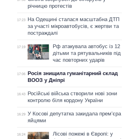
річницю протестів
На Одещині сталася масштабна ДТП
17:23
за участі мікроавтобусів, є жертви та
постраждалі
Рф атакувала автобус із 12
17:19
дітьми та рятувальників під
час повторних ударів
Росія знищила гуманітарний склад
17:06
ВООЗ у Дніпрі
Російські війська створили нові зони
16:43
контролю біля кордону України
У Косові депутатка закидала прем’єра
16:29
яйцями
Лісові пожежі в Європі: у
16:24