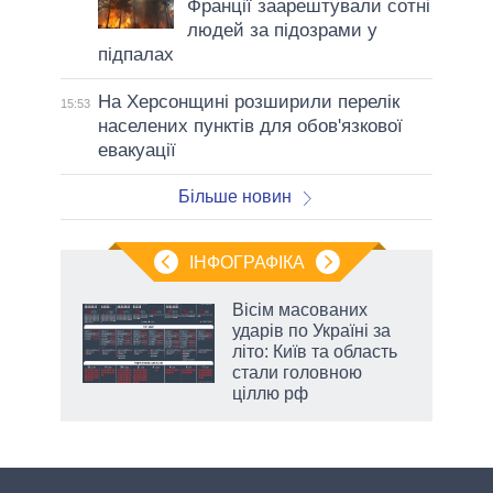
Франції заарештували сотні
людей за підозрами у
підпалах
На Херсонщині розширили перелік
15:53
населених пунктів для обов'язкової
евакуації
Більше новин
ІНФОГРАФІКА
Вісім масованих
раїні
ударів по Україні за
ої
літо: Київ та область
стали головною
ціллю рф