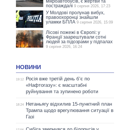
мікроавтобусів, є жертви та
постраждалі
9 серпня 2026, 17:23
У Молдові пролунав вибух,
правоохоронці знайшли
уламки БПЛА
9 серпня 2026, 15:09
Лісові пожежі в Європі: у
Франції заарештували сотні
людей за підозрами у підпалах
9 серпня 2026, 16:24
НОВИНИ
Росія вже третій день б’є по
19:12
«Нафтогазу»: є масштабні
руйнування та зупинено роботи
Нетаньягу відхилив 15-пунктний план
18:24
Трампа щодо врегулювання ситуації в
Газі
Сибіга звернувся до білорусів у
17:56