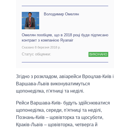
Володимир Омелян
Омелян пообіцяв, що в 2018 році буде підписано
контракт з компанією Ryanair
Сказано 8 березня 2018 р.
Статус обіцянки:
ВИКОНАНО
Згідно з розкладом, авіарейси Вроцлав-Київ і
Варшава-Львів виконуватимуться
щопонеділка, п'ятниці та неділі.
Рейси Варшава-Київ- будуть здійснюватися
щопонеділка, середи, п'ятниці та неділі,
Познань-Київ – щовівторка та щосуботи,
Краків-Львів – щовівторка, четверга й