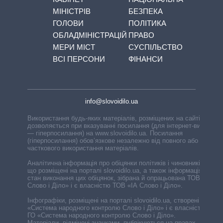
МІНІСТРІВ
БЕЗПЕКА
ГОЛОВИ
ПОЛІТИКА
ОБЛАДМІНІСТРАЦІЙ
ПРАВО
МЕРИ МІСТ
СУСПІЛЬСТВО
ВСІ ПЕРСОНИ
ФІНАНСИ
info@slovoidilo.ua
Використання будь-яких матеріалів, розміщених на сайті,
дозволяється при вказуванні посилання (для інтернет-видань
— гіперпосилання) на www.slovoidilo.ua. Посилання
(гіперпосилання) обов’язкове незалежно від повного або
часткового використання матеріалів.
Аналітична інформація про обіцянки політиків і чиновників,
що розміщені на порталі slovoidilo.ua, а також інформація про
стан виконання цих обіцянок, зібрана й опрацьована ТОВ «ІА
Слово і Діло» і є власністю ТОВ «ІА Слово і Діло».
Інфографіки, розміщені на порталі slovoidilo.ua, створені ГО
«Система народного контролю Слово і Діло» і є власністю
ГО «Система народного контролю Слово і Діло».
Матеріали, відмічені значками, публікуються на правах