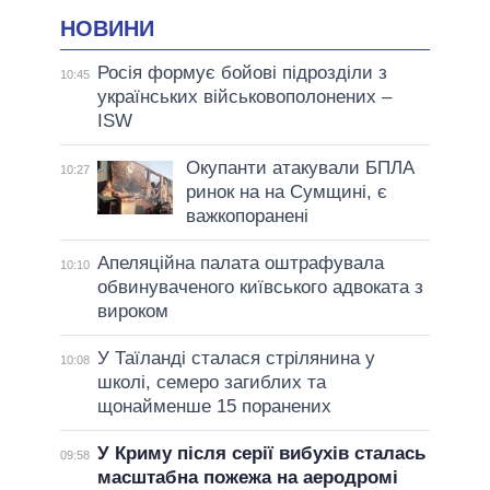
НОВИНИ
Росія формує бойові підрозділи з
10:45
українських військовополонених –
ISW
Окупанти атакували БПЛА
10:27
ринок на на Сумщині, є
важкопоранені
Апеляційна палата оштрафувала
10:10
обвинуваченого київського адвоката з
вироком
У Таїланді сталася стрілянина у
10:08
школі, семеро загиблих та
щонайменше 15 поранених
У Криму після серії вибухів сталась
09:58
масштабна пожежа на аеродромі