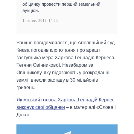
обіцянку провести перший земельний
аукціон.
1 лютого 2017, 14:25
Раніше повідомлялося, що Апеляційний суд
Києва погодив клопотання про арешт
заступника мера Харкова Геннадія Кернеса
Тетяни Овінникової. Незабаром за
Овінникову, яку підозрюють у розкраданні
землі, внесли заставу в 30 мільйонів
гривень.
Як міський голова Харкова Геннадій Кернес
виконує свої обіцянки
– в матеріалі «Слова і
Діла».