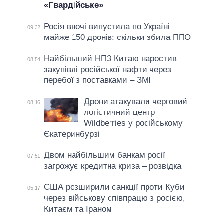
«Гвардійське»
Росія вночі випустила по Україні
09:32
майже 150 дронів: скільки збила ППО
Найбільший НПЗ Китаю наростив
08:54
закупівлі російської нафти через
перебої з поставками – ЗМІ
Дрони атакували черговий
08:16
логістичний центр
Wildberries у російському
Єкатеринбурзі
Двом найбільшим банкам росії
07:51
загрожує кредитна криза – розвідка
США розширили санкції проти Куби
05:17
через військову співпрацю з росією,
Китаєм та Іраном