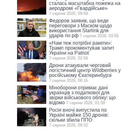
сталась масштабна пожежа на
аеродромі «Гвардійське»
7 серпня 2026, 09:58
Федоров заявив, що веде
переговори з Маском щодо
використання Starlink для
ударів по рф
7 серпня 2026, 03:56
«Нам теж потрібні ракети»:
Трамп прокоментував запит
України на Patriot
7 серпня 2026, 02:59
Дрони атакували черговий
логістичний центр Wildberries у
російському Єкатеринбурзі
7 серпня 2026, 08:16
Міноборони отримає дані
українців з податкової для
звірки військового обліку: що
відомо
7 серпня 2026, 01:59
Росія вночі випустила по
Україні майже 150 дронів:
скільки збила ППО
7 серпня 2026, 09:32