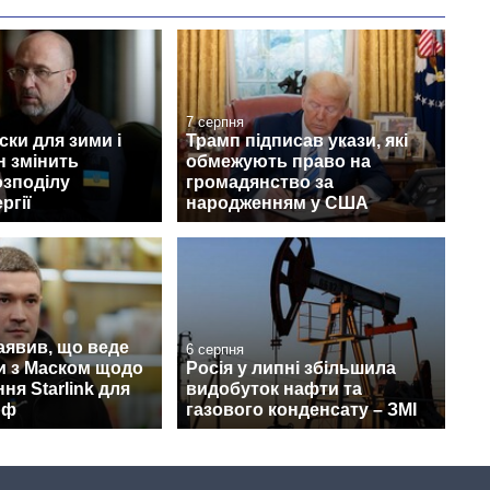
7 серпня
ски для зими і
Трамп підписав укази, які
н змінить
обмежують право на
озподілу
громадянство за
ргії
народженням у США
аявив, що веде
6 серпня
и з Маском щодо
Росія у липні збільшила
ня Starlink для
видобуток нафти та
рф
газового конденсату – ЗМІ