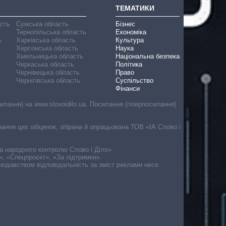
ТЕМАТИКИ
асть
Сумська область
Бізнес
Тернопільська область
Економіка
ь
Харківська область
Культура
Херсонська область
Наука
Хмельницька область
Національна безпека
Черкаська область
Політика
Чернівецька область
Право
Чернігівська область
Суспільство
Фінанси
лання) на www.slovoidilo.ua. Посилання (гіперпосилання)
онання цих обіцянок, зібрана й опрацьована ТОВ «ІА Слово і
ма народного контролю Слово і Діло».
», «Спецпроєкт», «За підтримки».
онодавством відповідальність за зміст реклами несе