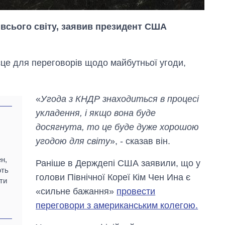
 всього світу, заявив президент США
ісце для переговорів щодо майбутньої угоди,
«
Угода з КНДР знаходиться в процесі
укладення, і якщо вона буде
досягнута, то це буде дуже хорошою
угодою для світу
», - сказав він.
н,
Раніше в Держдепі США заявили, що у
ють
голови Північної Кореї Кім Чен Ина є
ти
Як змінився
«сильне бажання»
провести
бюджет
Міністерства
переговори з американським колегою.
оборони за 13
років війни з