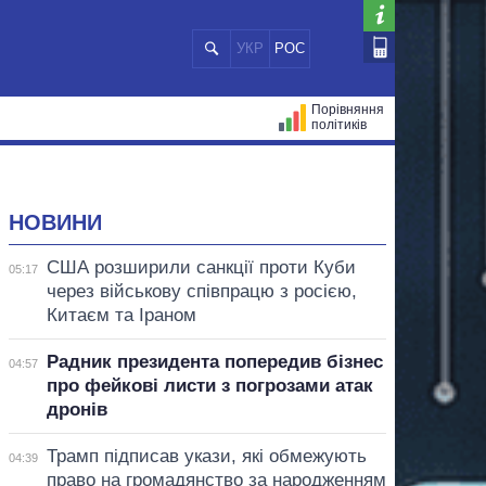
УКР
РОС
Порівняння
політиків
ЦІЙ
МЕРИ МІСТ
ВСІ ПЕРСОНИ
НОВИНИ
США розширили санкції проти Куби
05:17
через військову співпрацю з росією,
Китаєм та Іраном
Радник президента попередив бізнес
04:57
про фейкові листи з погрозами атак
дронів
Трамп підписав укази, які обмежують
04:39
право на громадянство за народженням