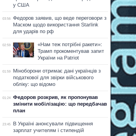
у США
Федоров заявив, що веде переговори з
03:56
Маском щодо використання Starlink
для ударів по рф
«Нам теж потрібні ракети»:
02:59
Трамп прокоментував запит
України на Patriot
Міноборони отримає дані українців з
01:59
податкової для звірки військового
обліку: що відомо
Федоров розкрив, як пропонував
01:24
змінити мобілізацію: що передбачав
план
В Україні анонсували підвищення
23:45
зарплат учителям і стипендій