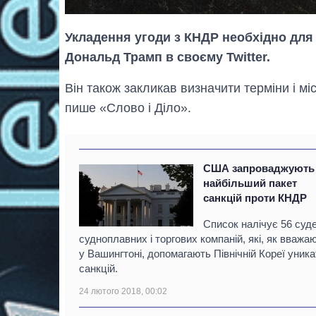
Укладення угоди з КНДР необхідно для
Дональд Трамп в своєму Twitter.
Він також закликав визначити терміни і м
пише «Слово і Діло».
США запроваджують
найбільший пакет
санкцій проти КНДР
Список налічує 56 суде
судноплавних і торгових компаній, які, як вважа
у Вашингтоні, допомагають Північній Кореї уника
санкцій.
24 лютого 2018, 00:02