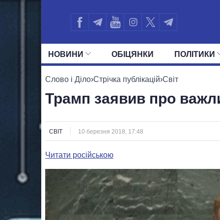
НОВИНИ
ОБIЦЯНКИ
ПОЛIТИКИ
УСІ ПОЛІТИКИ
ПРЕЗИДЕНТ І ОФ
Слово і Діло
›
Стрічка публікацій
›
Світ
Трамп заявив про важл
СВІТ
10 березня 2018, 17:48
Читати російською