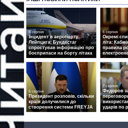
6 серпня
6 серпня
Інцидент в аеропорту
Окремі спи
Лейпцига: Бундестаг
літа: Кабмі
спростував інформацію про
правила р
боєприпаси на борту літака
електроене
7 серпня
Федоров з
6 серпня
Президент розповів, скільки
переговор
країн долучилися до
використан
створення системи FREYJA
ударів по 