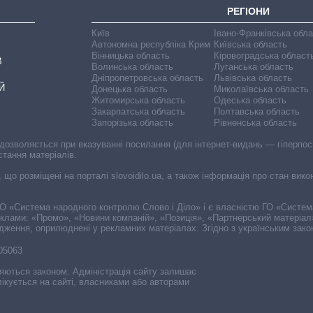
РЕГІОНИ
Київ
Івано-Франківська обл
Автономна республіка Крим
Київська область
Вінницька область
Кіровоградська област
В
Волинська область
Луганська область
Дніпропетровська область
Львівська область
Й
Донецька область
Миколаївська область
Житомирська область
Одеська область
Закарпатська область
Полтавська область
Запорізька область
Рівненська область
 дозволяється при вказуванні посилання (для інтернет-видань — гіперпоси
стання матеріалів.
, що розміщені на порталі slovoidilo.ua, а також інформація про стан вик
і ГО «Система народного контролю Слово і Діло» і є власністю ГО «Систе
еклами: «Промо», «Новини компаній», «Позиція», «Партнерський матеріал
судження, оприлюднені у рекламних матеріалах. Згідно з українським зак
-05063
няються законом. Адміністрація сайту залишає
ікується на сайті, власниками або авторами