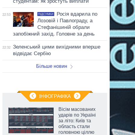
студентам: як зростуть виплати
Росія вдарила по
ПІДСУМКИ
22:53
Лозовій і Павлограду, а
Стефанішиній обрали
запобіжний захід. Головне за день
Зеленський цими вихідними вперше
22:32
відвідає Сербію
Більше новин
ІНФОГРАФІКА
Вісім масованих
ударів по Україні
за літо: Київ та
область стали
головною ціллю