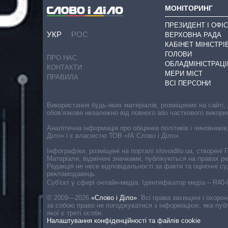
МОНІТОРИНГ
ПРЕЗИДЕНТ І ОФІС
УКР
РОС
ВЕРХОВНА РАДА
КАБІНЕТ МІНІСТРІ
ГОЛОВИ
ПРО НАС
ОБЛАДМІНІСТРАЦІ
КОНТАКТИ
МЕРИ МІСТ
ПРАВИЛА
ВСІ ПЕРСОНИ
Використання будь-яких матеріалів, розміщених на сайті,
обов’язкове незалежно від повного або часткового викори
Аналітична інформація про обіцянки політиків і чиновників
Діло» і є власністю ТОВ «ІА Слово і Діло».
Інфографіки, розміщені на порталі slovoidilo.ua, створен
Матеріали, відмічені значками, публікуються на правах р
Редакція не несе відповідальності за факти та оціночні 
рекламодавець.
Cуб'єкт у сфері онлайн-медіа. Ідентифікатор медіа – R40
© 2009—2026
«Слово і Діло»
.
Всі права захищені і охоро
за собою право не погоджуватися з інформацією, яка публ
якої є треті особи.
Налаштування конфіденційності та файлів cookie