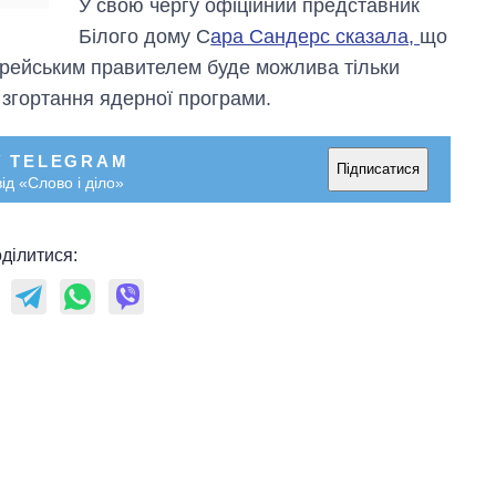
У свою чергу офіційний представник
росією
Білого дому С
ара Сандерс сказала,
що
орейським правителем буде можлива тільки
 згортання ядерної програми.
У TELEGRAM
Підписатися
ід «Слово і діло»
ділитися: