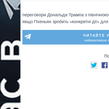
переговори Дональда Трампа з північнок
якщо Пхеньян зробить «конкретні дії» для
ЧИТАЙТЕ 
найважливіше в
По