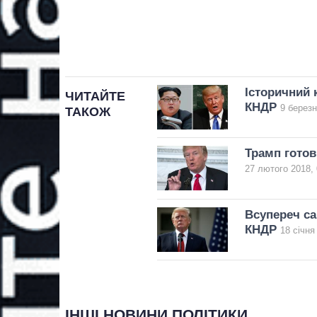
Історичний 
ЧИТАЙТЕ
КНДР
9 березн
ТАКОЖ
Трамп готов
27 лютого 2018, 
Всупереч са
КНДР
18 січня
ІНШІ НОВИНИ ПОЛІТИКИ