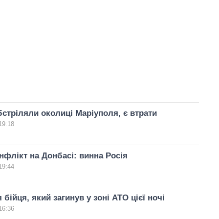
стріляли околиці Маріуполя, є втрати
19:18
флікт на Донбасі: винна Росія
19:44
 бійця, який загинув у зоні АТО цієї ночі
16:36