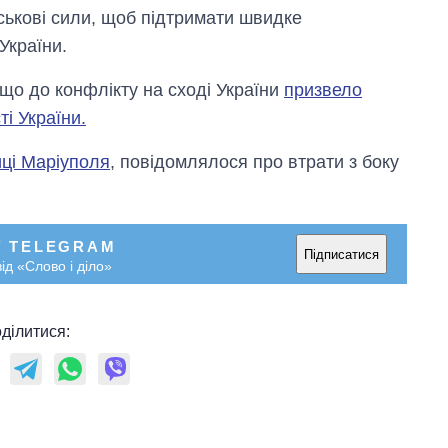
йськові сили, щоб підтримати швидке
України.
що до конфлікту на сході України
призвело
і України.
иці Маріуполя
, повідомлялося про втрати з боку
У TELEGRAM
Підписатися
ід «Слово і діло»
ділитися: