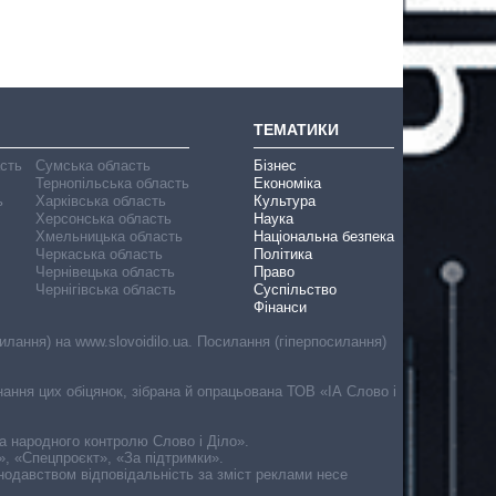
ТЕМАТИКИ
асть
Сумська область
Бізнес
Тернопільська область
Економіка
ь
Харківська область
Культура
Херсонська область
Наука
Хмельницька область
Національна безпека
Черкаська область
Політика
Чернівецька область
Право
Чернігівська область
Суспільство
Фінанси
лання) на www.slovoidilo.ua. Посилання (гіперпосилання)
онання цих обіцянок, зібрана й опрацьована ТОВ «ІА Слово і
ма народного контролю Слово і Діло».
», «Спецпроєкт», «За підтримки».
онодавством відповідальність за зміст реклами несе