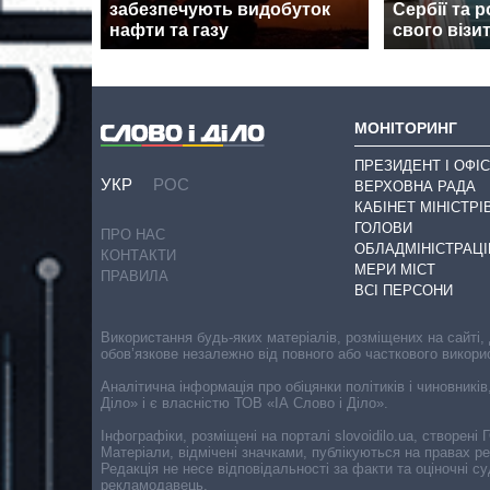
забезпечують видобуток
Сербії та 
нафти та газу
свого візи
МОНІТОРИНГ
ПРЕЗИДЕНТ І ОФІС
УКР
РОС
ВЕРХОВНА РАДА
КАБІНЕТ МІНІСТРІ
ГОЛОВИ
ПРО НАС
ОБЛАДМІНІСТРАЦІ
КОНТАКТИ
МЕРИ МІСТ
ПРАВИЛА
ВСІ ПЕРСОНИ
Використання будь-яких матеріалів, розміщених на сайті,
обов’язкове незалежно від повного або часткового викори
Аналітична інформація про обіцянки політиків і чиновників
Діло» і є власністю ТОВ «ІА Слово і Діло».
Інфографіки, розміщені на порталі slovoidilo.ua, створен
Матеріали, відмічені значками, публікуються на правах р
Редакція не несе відповідальності за факти та оціночні 
рекламодавець.