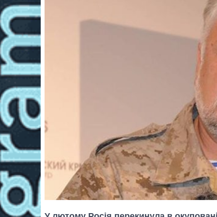
У лютому Росія перекинула в окуповані