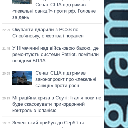
Сенат США підтримав
«пекельні санкції» проти рф. Головне
за день
Окупанти вдарили з РСЗВ по
22:29
Слов'янську, є жертва і поранені
У Німеччині над військовою базою, де
21:45
ремонтують системи Patriot, помітили
невідомі БПЛА
Сенат США підтримав
20:55
законопроєкт про «пекельні
санкції» проти росії
Міграційна криза в Сеуті: Італія поки не
20:19
буде скасовувати прикордонний
контроль з Іспанією
Зеленський прибув до Сербії та
19:52