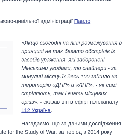
ьково-цивільної адміністрації
Павло
«
Якщо сьогодні на лінії розмежування в
принципі не так багато обстрілів із
засобів ураження, які заборонені
Мінськими угодами, то снайпери - за
минулий місяць їх десь 100 зайшло на
територію «ДНР» и «ЛНР», - як самі
стріляють, так і вчать місцевих
орків
», - сказав він в ефірі телеканалу
Як змінився
бюджет
112 Україна
.
Міністерства
оборони за 13
Нагадаємо, що за даними дослідження
років війни з
росією
e for the Study of War, за період з 2014 року