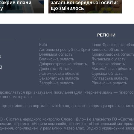
розкрив плани
загальної середньої освіти:
ту
що змінилось
РЕГІОНИ
Київ
Івано-Франківська обл
Автономна республіка Крим
Київська область
Вінницька область
Кіровоградська област
В
Волинська область
Луганська область
Дніпропетровська область
Львівська область
Й
Донецька область
Миколаївська область
Житомирська область
Одеська область
Закарпатська область
Полтавська область
Запорізька область
Рівненська область
 дозволяється при вказуванні посилання (для інтернет-видань — гіперпоси
стання матеріалів.
, що розміщені на порталі slovoidilo.ua, а також інформація про стан вик
і ГО «Система народного контролю Слово і Діло» і є власністю ГО «Систе
еклами: «Промо», «Новини компаній», «Позиція», «Партнерський матеріал
судження, оприлюднені у рекламних матеріалах. Згідно з українським зак