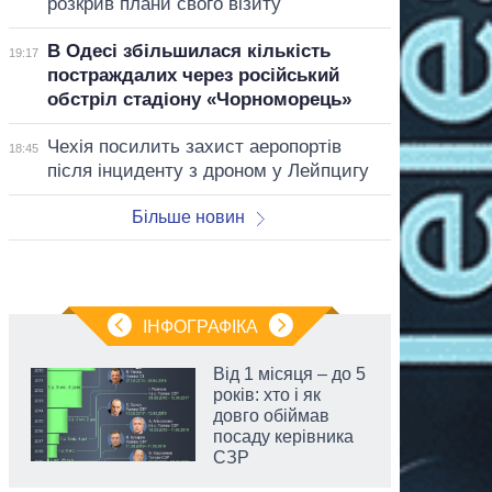
розкрив плани свого візиту
В Одесі збільшилася кількість
19:17
постраждалих через російський
обстріл стадіону «Чорноморець»
Чехія посилить захист аеропортів
18:45
після інциденту з дроном у Лейпцигу
Більше новин
ІНФОГРАФІКА
Від 1 місяця – до 5
років: хто і як
довго обіймав
посаду керівника
СЗР