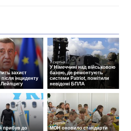
7 серпня
У Німеччині над військовою
лить захист
базою, де ремонтують
 після інциденту
системи Patriot, помітили
 Лейпцигу
невідомі БПЛА
7 серпня
й прибув до
МОН оновило стандарти