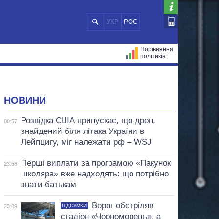
УКР
РОС
Порівняння
політиків
ЦІЙ
МЕРИ МІСТ
ВСІ ПЕРСОНИ
НОВИНИ
Розвідка США припускає, що дрон,
00:57
знайдений біля літака України в
Лейпцигу, міг належати рф – WSJ
Перші виплати за програмою «Пакунок
23:56
школяра» вже надходять: що потрібно
знати батькам
Ворог обстріляв
ПІДСУМКИ
23:09
стадіон «Чорноморець», а