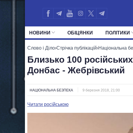
НОВИНИ
ОБIЦЯНКИ
ПОЛIТИКИ
УСІ ПОЛІТИКИ
ПРЕЗИДЕНТ І ОФ
Слово і Діло
›
Стрічка публікацій
›
Національна б
Близько 100 російських
Донбас - Жебрівський
НАЦІОНАЛЬНА БЕЗПЕКА
9 березня 2018, 21:00
Читати російською