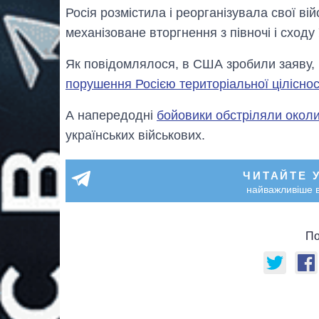
Росія розмістила і реорганізувала свої ві
механізоване вторгнення з півночі і сходу 
Як повідомлялося, в США зробили заяву, 
порушення Росією територіальної цілісност
А напередодні
бойовики обстріляли окол
українських військових.
ЧИТАЙТЕ 
найважливіше в
По