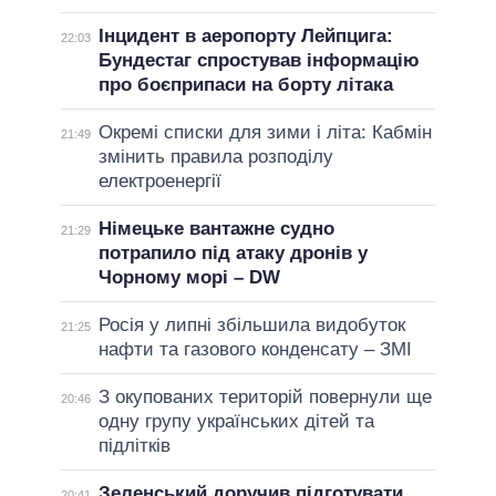
Інцидент в аеропорту Лейпцига:
22:03
Бундестаг спростував інформацію
про боєприпаси на борту літака
Окремі списки для зими і літа: Кабмін
21:49
змінить правила розподілу
електроенергії
Німецьке вантажне судно
21:29
потрапило під атаку дронів у
Чорному морі – DW
Росія у липні збільшила видобуток
21:25
нафти та газового конденсату – ЗМІ
З окупованих територій повернули ще
20:46
одну групу українських дітей та
підлітків
Зеленський доручив підготувати
20:41