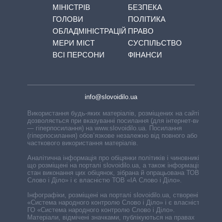
МІНІСТРІВ
БЕЗПЕКА
ГОЛОВИ
ПОЛІТИКА
ОБЛАДМІНІСТРАЦІЙ
ПРАВО
МЕРИ МІСТ
СУСПІЛЬСТВО
ВСІ ПЕРСОНИ
ФІНАНСИ
info@slovoidilo.ua
Використання будь-яких матеріалів, розміщених на сайті,
дозволяється при вказуванні посилання (для інтернет-видань
— гіперпосилання) на www.slovoidilo.ua. Посилання
(гіперпосилання) обов’язкове незалежно від повного або
часткового використання матеріалів.
Аналітична інформація про обіцянки політиків і чиновників,
що розміщені на порталі slovoidilo.ua, а також інформація про
стан виконання цих обіцянок, зібрана й опрацьована ТОВ «ІА
Слово і Діло» і є власністю ТОВ «ІА Слово і Діло».
Інфографіки, розміщені на порталі slovoidilo.ua, створені ГО
«Система народного контролю Слово і Діло» і є власністю
ГО «Система народного контролю Слово і Діло».
Матеріали, відмічені значками, публікуються на правах