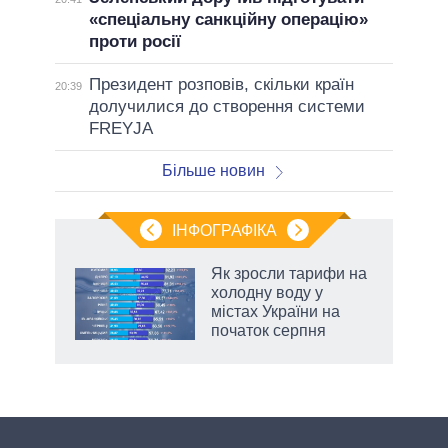
«спеціальну санкційну операцію»
проти росії
Президент розповів, скільки країн
20:39
долучилися до створення системи
FREYJA
Більше новин
ІНФОГРАФІКА
Як зросли тарифи на
ть
холодну воду у
містах України на
початок серпня