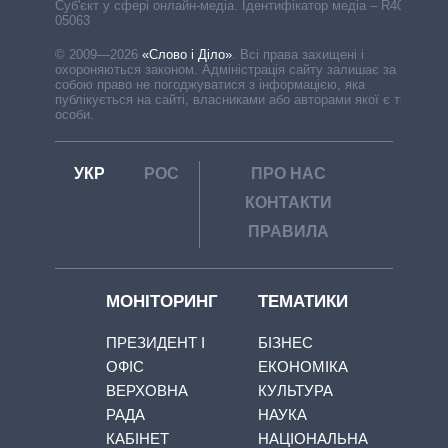
Cуб'єкт у сфері онлайн-медіа. Ідентифікатор медіа – R40-
05063
© 2009—2026
«Слово і Діло»
.
Всі права захищені і
охороняються законом. Адміністрація сайту залишає за
собою право не погоджуватися з інформацією, яка
публікується на сайті, власниками або авторами якої є треті
особи.
УКР
РОС
ПРО НАС
КОНТАКТИ
ПРАВИЛА
МОНІТОРИНГ
ТЕМАТИКИ
ПРЕЗИДЕНТ І
БІЗНЕС
ОФІС
ЕКОНОМІКА
ВЕРХОВНА
КУЛЬТУРА
РАДА
НАУКА
КАБІНЕТ
НАЦІОНАЛЬНА