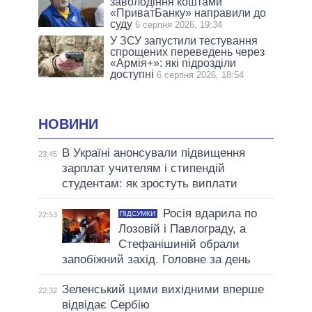
заволодіння коштами
«ПриватБанку» направили до
суду
6 серпня 2026, 19:34
У ЗСУ запустили тестування
спрощених переведень через
«Армія+»: які підрозділи
доступні
6 серпня 2026, 18:54
НОВИНИ
В Україні анонсували підвищення
23:45
зарплат учителям і стипендій
студентам: як зростуть виплати
Росія вдарила по
ПІДСУМКИ
22:53
Лозовій і Павлограду, а
Стефанішиній обрали
запобіжний захід. Головне за день
Зеленський цими вихідними вперше
22:32
відвідає Сербію