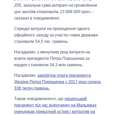
255, загальна сума витрат на проведення
цих заходів становить 13 908 600 грн
», -
сказано в повідомленні.
Середні витрати на проведення одного
офіційного заходу за участю глави держави
становили 54,5 тис. гривень.
Нагадаємо, у минулому році витрати на
візити президента Петра Порошенка за
кордон становили 34,3 млн гривень.
Нагадаємо,
заробітна плата президента
України Петра Порошенка у 2017 році склала
336 тисяч гривень.
Також повідомлялося, що
український
президент під час відпочинку на Мальдівах
орендував приватний острів і витратив на