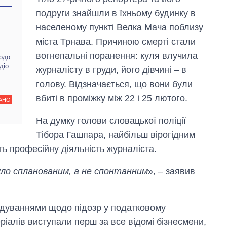
подруги знайшли в їхньому будинку в
населеному пункті Велка Мача поблизу
міста Трнава. Причиною смерті стали
вогнепальні поранення: куля влучила
щодо
діо
журналісту в груди, його дівчині – в
голову. Відзначається, що вони були
вбиті в проміжку між 22 і 25 лютого.
Від 1 місяця – до 5
АНО
років: хто і як
довго обіймав
На думку голови словацької поліції
посаду керівника
Тібора Гашпара, найбільш вірогідним
СЗР
 професійну діяльність журналіста.
уло спланованим, а не спонтанним
», – заявив
лідуваннями щодо підозр у податковому
іалів виступали перш за все відомі бізнесмени,