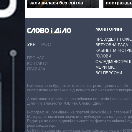
залишилася без світла
постраждал
МОНІТОРИНГ
ПРЕЗИДЕНТ І ОФІС
УКР
РОС
ВЕРХОВНА РАДА
КАБІНЕТ МІНІСТРІ
ГОЛОВИ
ПРО НАС
ОБЛАДМІНІСТРАЦІ
КОНТАКТИ
МЕРИ МІСТ
ПРАВИЛА
ВСІ ПЕРСОНИ
Використання будь-яких матеріалів, розміщених на сайті,
обов’язкове незалежно від повного або часткового викори
Аналітична інформація про обіцянки політиків і чиновників
Діло» і є власністю ТОВ «ІА Слово і Діло».
Інфографіки, розміщені на порталі slovoidilo.ua, створен
Матеріали, відмічені значками, публікуються на правах р
Редакція не несе відповідальності за факти та оціночні 
рекламодавець.
Cуб'єкт у сфері онлайн-медіа. Ідентифікатор медіа – R40