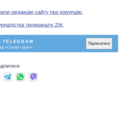
лили редакцію сайту про корупцію
.
урналістка телеканалу ZIK
.
У TELEGRAM
Підписатися
ід «Слово і діло»
ділитися: