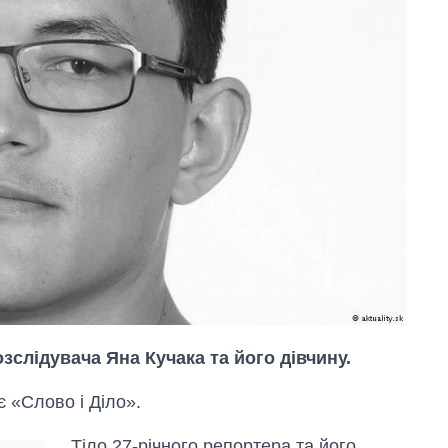
зслідувача Яна Кучака та його дівчину.
 «Слово і Діло».
Тіло 27-річного репортера та його