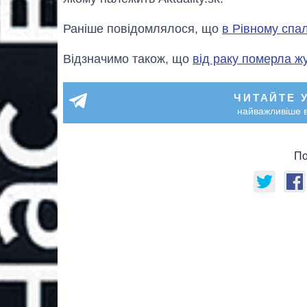
Раніше повідомлялося, що
в Рівному спа
Відзначимо також, що
від раку померла ж
ЧИТАЙТЕ 
найважливіше в
По