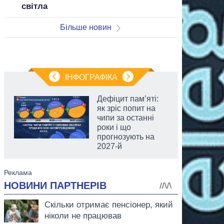
світла
Більше новин
ІНФОГРАФІКА
Дефіцит пам’яті:
як зріс попит на
чипи за останні
роки і що
прогнозують на
2027-й