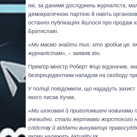
які, за даними досліджень журналіста, ма
демократичною партією й навіть організо
останніх публікаціях йшлося про продаж к
Братиславі.
«
Ми маємо знайти тих, хто зробив це, 
журналістам
», – заявив він.
Прем'єр-міністр Роберт Фіцо відзначив, я
безпрецедентним нападом на свободу прес
У поліції повідомили, що нададуть захист 
якого писав Кучак.
«
Ми шоковані й приголомшені новинами п
очевидно, стали жертвами жорстокого н
слідству й віддати винуватця правосудд
якому належить Aktuality.sk.