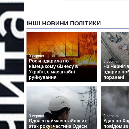
ІНШІ НОВИНИ ПОЛІТИКИ
9 серпня
Росія вдарила по
9 серпня
німецькому бізнесу в
На Чернігі
Україні, є масштабні
вдарив поб
руйнування
поранені
9 серпня
9 серпня
Одна з наймасштабніших
Удар по Ха
атак року: частина Одеси
повідомив 