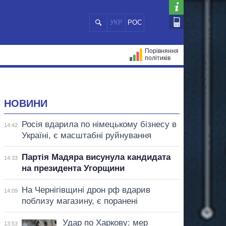
УКР
РОС
Порівняння
політиків
ЦІЙ
МЕРИ МІСТ
ВСІ ПЕРСОНИ
НОВИНИ
Росія вдарила по німецькому бізнесу в
14:42
Україні, є масштабні руйнування
Партія Мадяра висунула кандидата
14:33
на президента Угорщини
На Чернігівщині дрон рф вдарив
14:09
поблизу магазину, є поранені
Удар по Харкову: мер
13:53