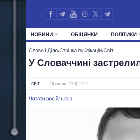
НОВИНИ
ОБIЦЯНКИ
ПОЛIТИКИ
УСІ ПОЛІТИКИ
ПРЕЗИДЕНТ І ОФ
Слово і Діло
›
Стрічка публікацій
›
Світ
У Словаччині застрели
СВІТ
26 лютого 2018, 17:52
Читати російською