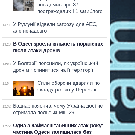
повідомив про 37
постраждалих і 1 загиблого
У Румунії відвели загрозу для АЕС,
13:41
але ненадовго
В Одесі зросла кількість поранених
13:28
після атаки дронів
У Болгарії пояснили, як український
13:03
дрон міг опинитися на її території
Сили оборони вдарили по
12:54
складу росіян у Перекопі
Боднар пояснив, чому Україна досі не
12:32
отримала польські МіГ-29
Одна з наймасштабніших атак року:
12:22
частина Одеси залишилася без