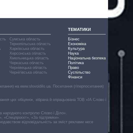
ТЕМАТИКИ
асть
Сумська область
Бізнес
Тернопільська область
Економіка
ь
Харківська область
Культура
Херсонська область
Наука
Хмельницька область
Національна безпека
Черкаська область
Політика
Чернівецька область
Право
Чернігівська область
Суспільство
Фінанси
лання) на www.slovoidilo.ua. Посилання (гіперпосилання)
онання цих обіцянок, зібрана й опрацьована ТОВ «ІА Слово і
ма народного контролю Слово і Діло».
», «Спецпроєкт», «За підтримки».
онодавством відповідальність за зміст реклами несе