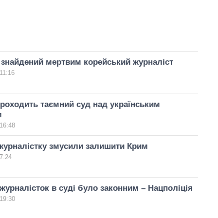
 знайдений мертвим корейський журналіст
11:16
проходить таємний суд над українським
м
16:48
журналістку змусили залишити Крим
7:24
журналісток в суді було законним – Нацполіція
19:30