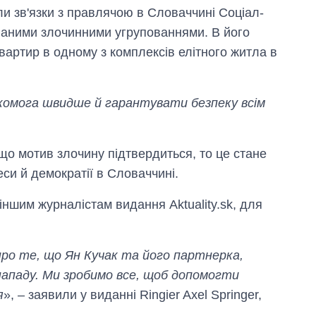
ли зв'язки з правлячою в Словаччині Соціал-
ваними злочинними угрупованнями. В його
вартир в одному з комплексів елітного житла в
якомога швидше й гарантувати безпеку всім
кщо мотив злочину підтвердиться, то це стане
и й демократії в Словаччині.
іншим журналістам видання Aktuality.sk, для
ро те, що Ян Кучак та його партнерка,
ападу. Ми зробимо все, щоб допомогти
я
», – заявили у виданні Ringier Axel Springer,