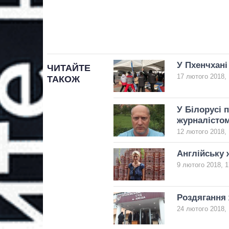
У Пхенчхані
ЧИТАЙТЕ
17 лютого 2018, 
ТАКОЖ
У Білорусі 
журналісто
12 лютого 2018, 
Англійську 
9 лютого 2018, 1
Роздягання 
24 лютого 2018, 