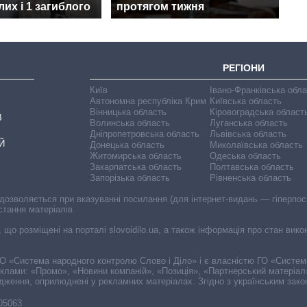
их і 1 загиблого
протягом тижня
РЕГІОНИ
Київ
Івано-Франківська обл
Автономна республіка Крим
Київська область
Вінницька область
Кіровоградська област
В
Волинська область
Луганська область
Дніпропетровська область
Львівська область
Й
Донецька область
Миколаївська область
Житомирська область
Одеська область
Закарпатська область
Полтавська область
Запорізька область
Рівненська область
 дозволяється при вказуванні посилання (для інтернет-видань — гіперпоси
стання матеріалів.
, що розміщені на порталі slovoidilo.ua, а також інформація про стан вик
і ГО «Система народного контролю Слово і Діло» і є власністю ГО «Систе
еклами: «Промо», «Новини компаній», «Позиція», «Партнерський матеріал
судження, оприлюднені у рекламних матеріалах. Згідно з українським зак
-05063