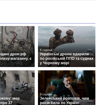
9 серпня
вщині дрон рф
Українські дрони вдарили
лизу магазину, є
по російській ППО та суднах
у Чорному морі
9 серпня
ркову: мер
Зеленський розповів, чим
про 37
росія била по Україні