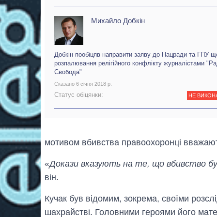
Михайло Добкін
Добкін пообіцяв направити заяву до Нацради та ГПУ 
розпалювання релігійного конфлікту журналістами "Ра
Свобода"
Сказано 6 січня 2018 р.
Статус обіцянки:
НЕ ВИКОН
мотивом вбивства правоохоронці вважають
«
Докази вказують на те, що вбивство б
він.
Кучак був відомим, зокрема, своїми розс
шахрайстві. Головними героями його матер