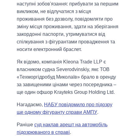
наступні зобов'язання: прибувати за першим
викликом, не відлучатися з місця
проживання без дозволу, повідомляти про
зміну місця проживання, здати на зберігання
закордонні паспорти, утримуватися від
спілкування з фігурантами провадження та
носити електронний браслет.
Як відомо, компанія Kleona Trade LLP є
власником судна Severodvinskiy, якє ТОВ
«Техморгідробуд Миколаїв» брало в оренду
за завищеними цінами через посередника –
ще один офшор Krayteks Group Holding Ltd.
Нагадаємо,
НАБУ повідомило про підозру
ще одному фігуранту справи АМПУ
.
Раніше
суд наклав арешт на автомобіль
підозрюваного в справі
.