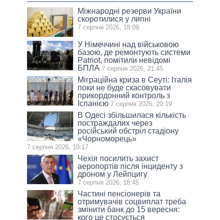
Міжнародні резерви України
скоротилися у липні
7 серпня 2026, 18:09
У Німеччині над військовою
базою, де ремонтують системи
Patriot, помітили невідомі
БПЛА
7 серпня 2026, 21:45
Міграційна криза в Сеуті: Італія
поки не буде скасовувати
прикордонний контроль з
Іспанією
7 серпня 2026, 20:19
В Одесі збільшилася кількість
постраждалих через
російський обстріл стадіону
«Чорноморець»
7 серпня 2026, 19:17
Чехія посилить захист
аеропортів після інциденту з
дроном у Лейпцигу
7 серпня 2026, 18:45
Частині пенсіонерів та
отримувачів соцвиплат треба
змінити банк до 15 вересня:
кого це стосується