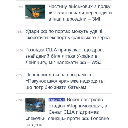
Частину військових з полку
02:41
«Скеля» почали переводити
в інші підрозділи – ЗМІ
Удари рф по портах можуть удвічі
01:59
скоротити експорт українського зерна
Розвідка США припускає, що дрон,
00:57
знайдений біля літака України в
Лейпцигу, міг належати рф – WSJ
Перші виплати за програмою
23:56
«Пакунок школяра» вже надходять:
що потрібно знати батькам
Ворог обстріляв
ПІДСУМКИ
23:09
стадіон «Чорноморець», а
Сенат США підтримав
«пекельні санкції» проти рф. Головне
за день