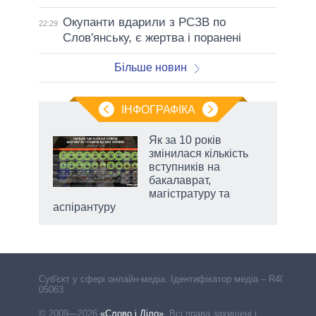
Окупанти вдарили з РСЗВ по
22:29
Слов'янську, є жертва і поранені
Більше новин
ІНФОГРАФІКА
Як за 10 років
раїні
змінилася кількість
ої
вступників на
бакалаврат,
магістратуру та
аспірантуру
Cуб'єкт у сфері онлайн-медіа. Ідентифікатор медіа – R40-
05063
© 2009—2026
«Слово і Діло»
.
Всі права захищені і