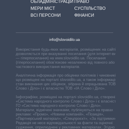
ОБЛАДМІНІСТРАЦІЙ
ПРАВО
МЕРИ МІСТ
СУСПІЛЬСТВО
ВСІ ПЕРСОНИ
ФІНАНСИ
info@slovoidilo.ua
Використання будь-яких матеріалів, розміщених на сайті,
дозволяється при вказуванні посилання (для інтернет-видань
— гіперпосилання) на www.slovoidilo.ua. Посилання
(гіперпосилання) обов’язкове незалежно від повного або
часткового використання матеріалів.
Аналітична інформація про обіцянки політиків і чиновників,
що розміщені на порталі slovoidilo.ua, а також інформація про
стан виконання цих обіцянок, зібрана й опрацьована ТОВ «ІА
Слово і Діло» і є власністю ТОВ «ІА Слово і Діло».
Інфографіки, розміщені на порталі slovoidilo.ua, створені ГО
«Система народного контролю Слово і Діло» і є власністю
ГО «Система народного контролю Слово і Діло».
Матеріали, відмічені значками, публікуються на правах
реклами: «Промо», «Новини компаній», «Позиція»,
«Партнерський матеріал», «Спецпроєкт», «За підтримки».
Редакція не несе відповідальності за факти та оціночні
судження, оприлюднені у рекламних матеріалах. Згідно з