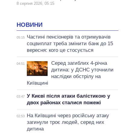
8 серпня 2026, 05:15
НОВИНИ
Частині пенсіонерів та отримувачів
05:15
соцвиплат треба змінити банк до 15
вересня: кого це стосується
Серед загиблих 4-річна
04:51
дитина: у ДСНС уточнили
наслідки обстрілу на
Київщині
У Києві після атаки балістикою у
03:47
двох районах сталися пожежі
На Київщині через російську атаку
02:53
загинули троє людей, серед них
дитина