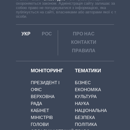
охороняються законом. Адміністрація сайту залишає за
собою право не погоджуватися з інформацією, яка
публікується на сайті, власниками або авторами якої є треті
особи.
УКР
РОС
ПРО НАС
КОНТАКТИ
ПРАВИЛА
МОНІТОРИНГ
ТЕМАТИКИ
ПРЕЗИДЕНТ І
БІЗНЕС
ОФІС
ЕКОНОМІКА
ВЕРХОВНА
КУЛЬТУРА
РАДА
НАУКА
КАБІНЕТ
НАЦІОНАЛЬНА
МІНІСТРІВ
БЕЗПЕКА
ГОЛОВИ
ПОЛІТИКА