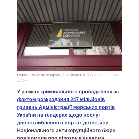
Національне антикорупційне бюро (НАБУ)
фото: «Слово і
Діло»
У рамках
кримінального провадження за
фактом розкрадання 247 мільйонів
гривень Адміністрації морських портів
України на тендерах щодо послуг
днопоглиблення в портах
детективи
Національного антикорупційного бюро
повідомили про підозру кінцевому