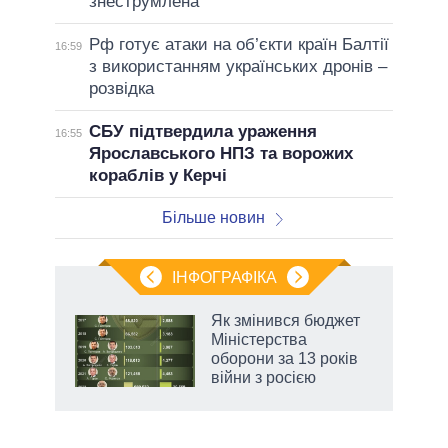
знеструмлена
Рф готує атаки на об’єкти країн Балтії
16:59
з використанням українських дронів –
розвідка
СБУ підтвердила ураження
16:55
Ярославського НПЗ та ворожих
кораблів у Керчі
Більше новин
ІНФОГРАФІКА
и на
Як змінився бюджет
Міністерства
а
оборони за 13 років
війни з росією
аспі