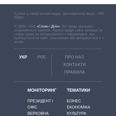
Cуб'єкт у сфері онлайн-медіа. Ідентифікатор медіа – R40-
05063
© 2009—2026
«Слово і Діло»
.
Всі права захищені і
охороняються законом. Адміністрація сайту залишає за
собою право не погоджуватися з інформацією, яка
публікується на сайті, власниками або авторами якої є треті
особи.
УКР
РОС
ПРО НАС
КОНТАКТИ
ПРАВИЛА
МОНІТОРИНГ
ТЕМАТИКИ
ПРЕЗИДЕНТ І
БІЗНЕС
ОФІС
ЕКОНОМІКА
ВЕРХОВНА
КУЛЬТУРА