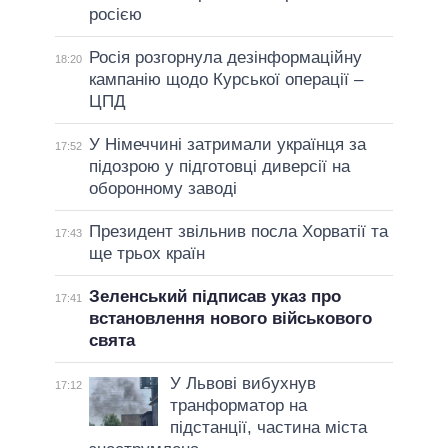
росією
Росія розгорнула дезінформаційну
18:20
кампанію щодо Курської операції –
ЦПД
У Німеччині затримали українця за
17:52
підозрою у підготовці диверсії на
оборонному заводі
Президент звільнив посла Хорватії та
17:43
ще трьох країн
Зеленський підписав указ про
17:41
встановлення нового військового
свята
У Львові вибухнув
17:12
транформатор на
підстанції, частина міста