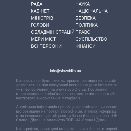
РАДА
НАУКА
КАБІНЕТ
НАЦІОНАЛЬНА
МІНІСТРІВ
БЕЗПЕКА
ГОЛОВИ
ПОЛІТИКА
ОБЛАДМІНІСТРАЦІЙ
ПРАВО
МЕРИ МІСТ
СУСПІЛЬСТВО
ВСІ ПЕРСОНИ
ФІНАНСИ
info@slovoidilo.ua
Використання будь-яких матеріалів, розміщених на сайті,
дозволяється при вказуванні посилання (для інтернет-видань
— гіперпосилання) на www.slovoidilo.ua. Посилання
(гіперпосилання) обов’язкове незалежно від повного або
часткового використання матеріалів.
Аналітична інформація про обіцянки політиків і чиновників,
що розміщені на порталі slovoidilo.ua, а також інформація про
стан виконання цих обіцянок, зібрана й опрацьована ТОВ «ІА
Слово і Діло» і є власністю ТОВ «ІА Слово і Діло».
Інфографіки, розміщені на порталі slovoidilo.ua, створені ГО