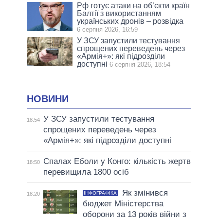
Рф готує атаки на об’єкти країн
Балтії з використанням
українських дронів – розвідка
6 серпня 2026, 16:59
У ЗСУ запустили тестування
спрощених переведень через
«Армія+»: які підрозділи
доступні
6 серпня 2026, 18:54
НОВИНИ
У ЗСУ запустили тестування
18:54
спрощених переведень через
«Армія+»: які підрозділи доступні
Спалах Еболи у Конго: кількість жертв
18:50
перевищила 1800 осіб
Як змінився
ІНФОГРАФІКА
18:20
бюджет Міністерства
оборони за 13 років війни з