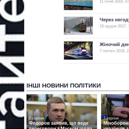
11 січня 2018, 07
Через негод
19 грудня 2017, 
Жіночий ден
7 лютого 2018, 2
ІНШІ НОВИНИ ПОЛІТИКИ
7 серпня
7 серпня
Федоров заявив, що веде
Міноборон
переговори з Маском щодо
українців 