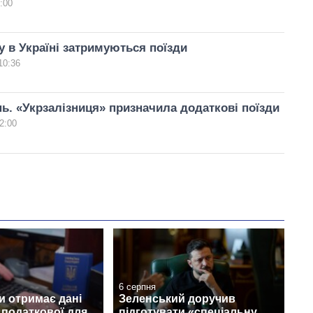
:00
у в Україні затримуються поїзди
10:36
ь. «Укрзалізниця» призначила додаткові поїзди
2:00
6 серпня
и отримає дані
Зеленський доручив
з податкової для
підготувати «спеціальну