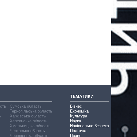
ТЕМАТИКИ
асть
Сумська область
Бізнес
Тернопільська область
Економіка
ь
Харківська область
Культура
Херсонська область
Наука
Хмельницька область
Національна безпека
Черкаська область
Політика
Чернівецька область
Право