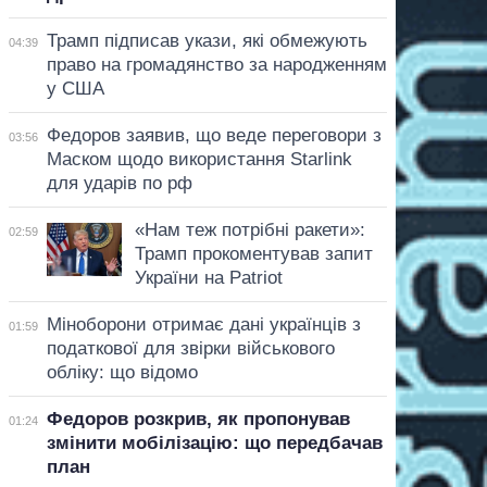
Трамп підписав укази, які обмежують
04:39
право на громадянство за народженням
у США
Федоров заявив, що веде переговори з
03:56
Маском щодо використання Starlink
для ударів по рф
«Нам теж потрібні ракети»:
02:59
Трамп прокоментував запит
України на Patriot
Міноборони отримає дані українців з
01:59
податкової для звірки військового
обліку: що відомо
Федоров розкрив, як пропонував
01:24
змінити мобілізацію: що передбачав
план