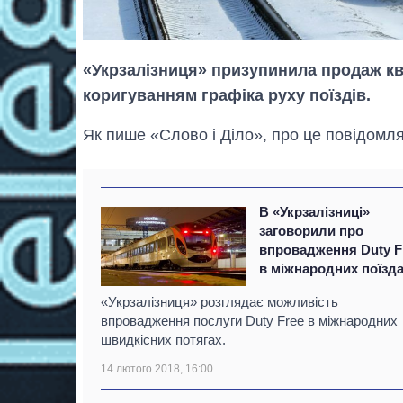
«Укрзалізниця» призупинила продаж квит
коригуванням графіка руху поїздів.
Як пише «Слово і Діло», про це повідомля
В «Укрзалізниці»
заговорили про
впровадження Duty F
в міжнародних поїзд
«Укрзалізниця» розглядає можливість
впровадження послуги Duty Free в міжнародних
швидкісних потягах.
14 лютого 2018, 16:00