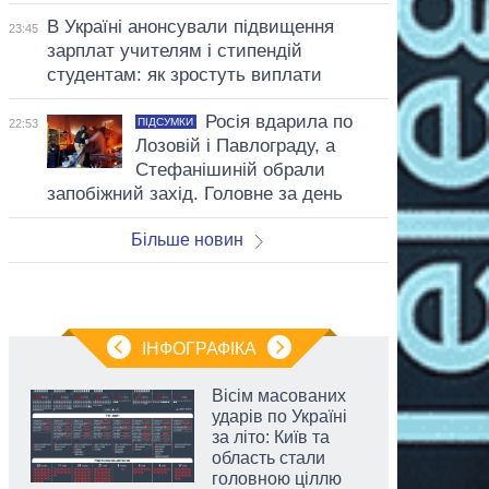
В Україні анонсували підвищення
23:45
зарплат учителям і стипендій
студентам: як зростуть виплати
Росія вдарила по
ПІДСУМКИ
22:53
Лозовій і Павлограду, а
Стефанішиній обрали
запобіжний захід. Головне за день
Більше новин
ІНФОГРАФІКА
Вісім масованих
ударів по Україні
за літо: Київ та
область стали
головною ціллю