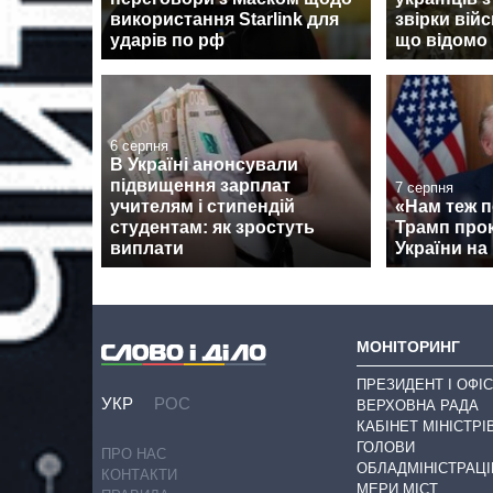
використання Starlink для
звірки вій
ударів по рф
що відомо
6 серпня
В Україні анонсували
підвищення зарплат
7 серпня
учителям і стипендій
«Нам теж п
студентам: як зростуть
Трамп про
виплати
України на 
МОНІТОРИНГ
ПРЕЗИДЕНТ І ОФІС
УКР
РОС
ВЕРХОВНА РАДА
КАБІНЕТ МІНІСТРІ
ГОЛОВИ
ПРО НАС
ОБЛАДМІНІСТРАЦІ
КОНТАКТИ
МЕРИ МІСТ