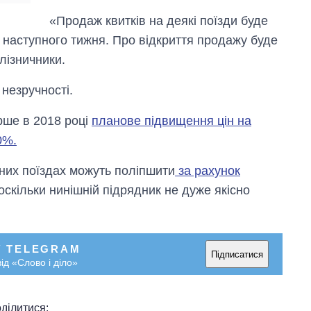
«Продаж квитків на деякі поїзди буде
 – наступного тижня. Про відкриття продажу буде
лізничники.
незручності.
ерше в 2018 році
планове підвищення цін на
0%.
сних поїздах можуть поліпшити
за рахунок
 оскільки нинішній підрядник не дуже якісно
У TELEGRAM
Підписатися
ід «Слово і діло»
ділитися: