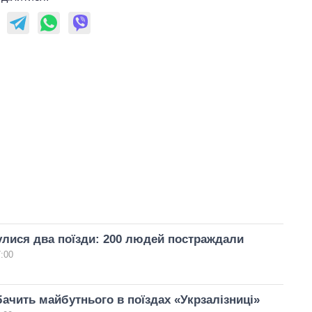
улися два поїзди: 200 людей постраждали
7:00
ачить майбутнього в поїздах «Укрзалізниці»