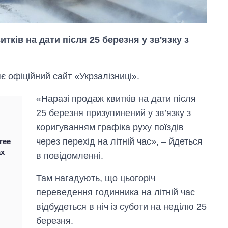
ків на дати після 25 березня у зв'язку з
є офіційний сайт «Укрзалізниці».
«Наразі продаж квитків на дати після
25 березня призупинений у зв’язку з
коригуванням графіка руху поїздів
через перехід на літній час», – йдеться
ree
ах
в повідомленні.
Там нагадують, що цьогоріч
Скільки картоплі
переведення годинника на літній час
вирощували в
Україні до і під час
відбудеться в ніч із суботи на неділю 25
великої війни
березня.