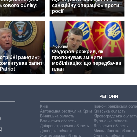
ськового обліку:
санкційну операцію» проти
росії
7 серпня
Федоров розкрив, як
отрібні ракети»:
пропонував змінити
коментував запит
мобілізацію: що передбачав
Patriot
план
РЕГІОНИ
Київ
Івано-Франківська обл
Автономна республіка Крим
Київська область
Вінницька область
Кіровоградська област
В
Волинська область
Луганська область
Дніпропетровська область
Львівська область
Й
Донецька область
Миколаївська область
Житомирська область
Одеська область