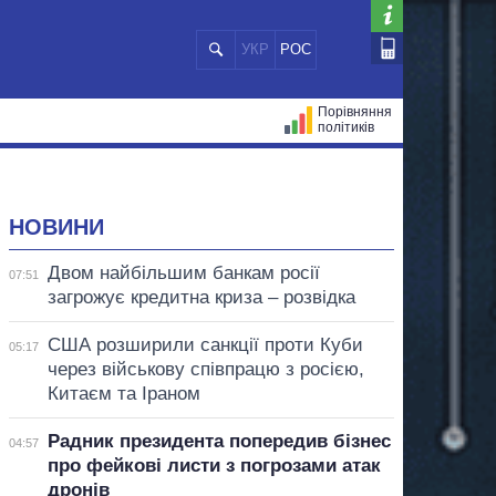
УКР
РОС
Порівняння
політиків
ЦІЙ
МЕРИ МІСТ
ВСІ ПЕРСОНИ
НОВИНИ
Двом найбільшим банкам росії
07:51
загрожує кредитна криза – розвідка
США розширили санкції проти Куби
05:17
через військову співпрацю з росією,
Китаєм та Іраном
Радник президента попередив бізнес
04:57
про фейкові листи з погрозами атак
дронів