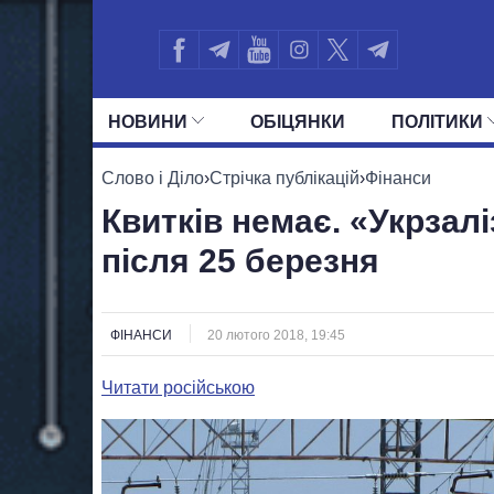
НОВИНИ
ОБIЦЯНКИ
ПОЛIТИКИ
УСІ ПОЛІТИКИ
ПРЕЗИДЕНТ І ОФ
Слово і Діло
›
Стрічка публікацій
›
Фінанси
Квитків немає. «Укрза
після 25 березня
ФІНАНСИ
20 лютого 2018, 19:45
Читати російською