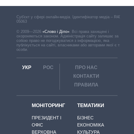
Cуб'єкт у сфері онлайн-медіа. Ідентифікатор медіа – R40-
05063
© 2009—2026
«Слово і Діло»
.
Всі права захищені і
охороняються законом. Адміністрація сайту залишає за
собою право не погоджуватися з інформацією, яка
публікується на сайті, власниками або авторами якої є треті
особи.
УКР
РОС
ПРО НАС
КОНТАКТИ
ПРАВИЛА
МОНІТОРИНГ
ТЕМАТИКИ
ПРЕЗИДЕНТ І
БІЗНЕС
ОФІС
ЕКОНОМІКА
ВЕРХОВНА
КУЛЬТУРА