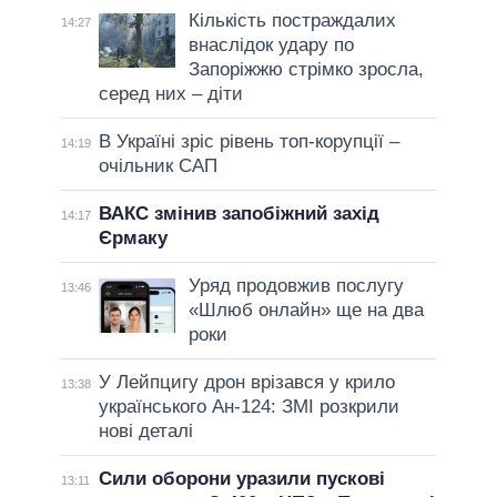
Кількість постраждалих
14:27
внаслідок удару по
Запоріжжю стрімко зросла,
серед них – діти
В Україні зріс рівень топ-корупції –
14:19
очільник САП
ВАКС змінив запобіжний захід
14:17
Єрмаку
Уряд продовжив послугу
13:46
«Шлюб онлайн» ще на два
роки
У Лейпцигу дрон врізався у крило
13:38
українського Ан-124: ЗМІ розкрили
нові деталі
Сили оборони уразили пускові
13:11