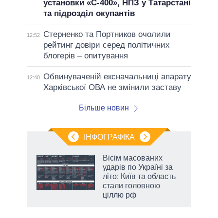
установки «С-400», НПЗ у Татарстані
та підрозділ окупантів
Стерненко та Портников очолили
12:52
рейтинг довіри серед політичних
блогерів – опитування
Обвинуваченій ексначальниці апарату
12:40
Харківської ОВА не змінили заставу
Більше новин
ІНФОГРАФІКА
жет
Вісім масованих
ударів по Україні за
ків
літо: Київ та область
стали головною
ціллю рф