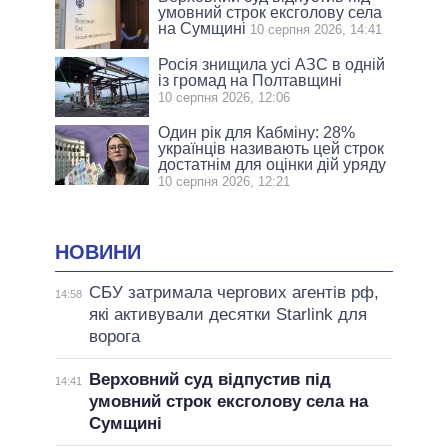
умовний строк ексголову села
на Сумщині
10 серпня 2026, 14:41
Росія знищила усі АЗС в одній
із громад на Полтавщині
10 серпня 2026, 12:06
Один рік для Кабміну: 28%
українців називають цей строк
достатнім для оцінки дій уряду
10 серпня 2026, 12:21
НОВИНИ
СБУ затримала чергових агентів рф,
14:58
які активували десятки Starlink для
ворога
Верховний суд відпустив під
14:41
умовний строк ексголову села на
Сумщині