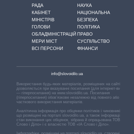
РАДА
НАУКА
КАБІНЕТ
НАЦІОНАЛЬНА
МІНІСТРІВ
БЕЗПЕКА
ГОЛОВИ
ПОЛІТИКА
ОБЛАДМІНІСТРАЦІЙ
ПРАВО
МЕРИ МІСТ
СУСПІЛЬСТВО
ВСІ ПЕРСОНИ
ФІНАНСИ
info@slovoidilo.ua
Використання будь-яких матеріалів, розміщених на сайті,
дозволяється при вказуванні посилання (для інтернет-видань
— гіперпосилання) на www.slovoidilo.ua. Посилання
(гіперпосилання) обов’язкове незалежно від повного або
часткового використання матеріалів.
Аналітична інформація про обіцянки політиків і чиновників,
що розміщені на порталі slovoidilo.ua, а також інформація про
стан виконання цих обіцянок, зібрана й опрацьована ТОВ «ІА
Слово і Діло» і є власністю ТОВ «ІА Слово і Діло».
Інфографіки, розміщені на порталі slovoidilo.ua, створені ГО