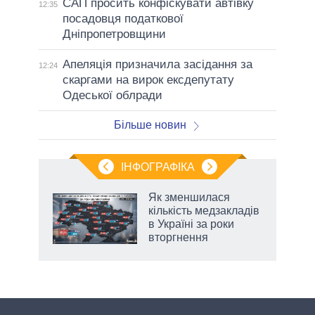
САП просить конфіскувати автівку
12:35
посадовця податкової
Дніпропетровщини
Апеляція призначила засідання за
12:24
скаргами на вирок ексдепутату
Одеської облради
Більше новин
ІНФОГРАФІКА
Як зменшилася
раїні
кількість медзакладів
ої
в Україні за роки
вторгнення