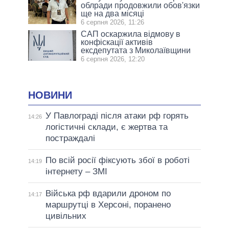
облради продовжили обов'язки
ще на два місяці
6 серпня 2026, 11:26
САП оскаржила відмову в
конфіскації активів
ексдепутата з Миколаївщини
6 серпня 2026, 12:20
НОВИНИ
У Павлограді після атаки рф горять
14:26
логістичні склади, є жертва та
постраждалі
По всій росії фіксують збої в роботі
14:19
інтернету – ЗМІ
Війська рф вдарили дроном по
14:17
маршрутці в Херсоні, поранено
цивільних