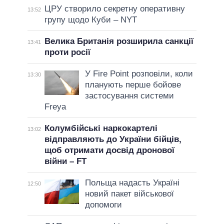
ЦРУ створило секретну оперативну
13:52
групу щодо Куби – NYT
Велика Британія розширила санкції
13:41
проти росії
У Fire Point розповіли, коли
13:30
планують перше бойове
застосування системи
Freya
Колумбійські наркокартелі
13:02
відправляють до України бійців,
щоб отримати досвід дронової
війни – FT
Польща надасть Україні
12:50
новий пакет військової
допомоги