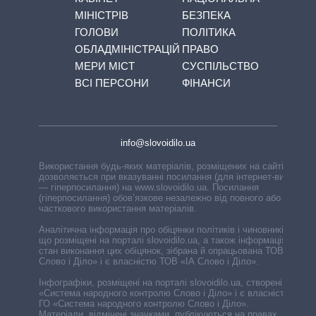
МІНІСТРІВ
БЕЗПЕКА
ГОЛОВИ
ПОЛІТИКА
ОБЛАДМІНІСТРАЦІЙ
ПРАВО
МЕРИ МІСТ
СУСПІЛЬСТВО
ВСІ ПЕРСОНИ
ФІНАНСИ
info@slovoidilo.ua
Використання будь-яких матеріалів, розміщених на сайті,
дозволяється при вказуванні посилання (для інтернет-видань
— гіперпосилання) на www.slovoidilo.ua. Посилання
(гіперпосилання) обов’язкове незалежно від повного або
часткового використання матеріалів.
Аналітична інформація про обіцянки політиків і чиновників,
що розміщені на порталі slovoidilo.ua, а також інформація про
стан виконання цих обіцянок, зібрана й опрацьована ТОВ «ІА
Слово і Діло» і є власністю ТОВ «ІА Слово і Діло».
Інфографіки, розміщені на порталі slovoidilo.ua, створені ГО
«Система народного контролю Слово і Діло» і є власністю
ГО «Система народного контролю Слово і Діло».
Матеріали, відмічені значками, публікуються на правах