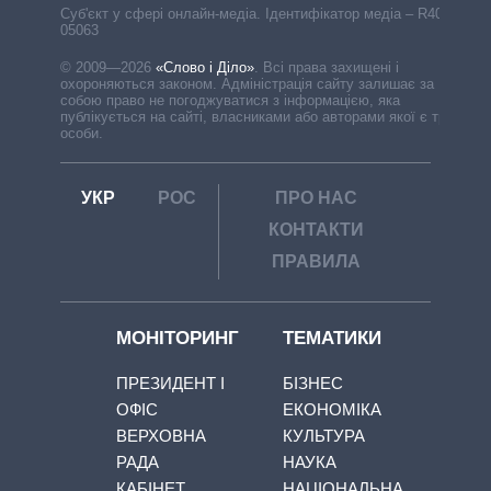
Cуб'єкт у сфері онлайн-медіа. Ідентифікатор медіа – R40-
05063
© 2009—2026
«Слово і Діло»
.
Всі права захищені і
охороняються законом. Адміністрація сайту залишає за
собою право не погоджуватися з інформацією, яка
публікується на сайті, власниками або авторами якої є треті
особи.
УКР
РОС
ПРО НАС
КОНТАКТИ
ПРАВИЛА
МОНІТОРИНГ
ТЕМАТИКИ
ПРЕЗИДЕНТ І
БІЗНЕС
ОФІС
ЕКОНОМІКА
ВЕРХОВНА
КУЛЬТУРА
РАДА
НАУКА
КАБІНЕТ
НАЦІОНАЛЬНА