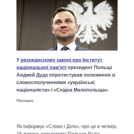
У
резонансному законі про Інститут
національної пам'яті
президент Польщі
Анджей Дуда опротестував положення зі
словосполученнями «українські
націоналісти» і «Східна Малопольща».
Як інформує «Слово і Діло», про це в четвер,
15 лютого, повідомляє Польске Радіо.