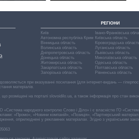
РЕГІОНИ
Київ
Івано-Франківська обл
Автономна республіка Крим
Київська область
Вінницька область
Кіровоградська област
В
Волинська область
Луганська область
Дніпропетровська область
Львівська область
Й
Донецька область
Миколаївська область
Житомирська область
Одеська область
Закарпатська область
Полтавська область
Запорізька область
Рівненська область
 дозволяється при вказуванні посилання (для інтернет-видань — гіперпоси
стання матеріалів.
, що розміщені на порталі slovoidilo.ua, а також інформація про стан вик
і ГО «Система народного контролю Слово і Діло» і є власністю ГО «Систе
еклами: «Промо», «Новини компаній», «Позиція», «Партнерський матеріал
судження, оприлюднені у рекламних матеріалах. Згідно з українським зак
-05063
няються законом. Адміністрація сайту залишає