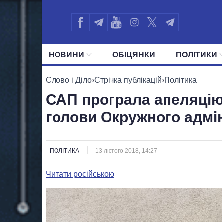
НОВИНИ
ОБIЦЯНКИ
ПОЛIТИКИ
УСІ ПОЛІТИКИ
ПРЕЗИДЕНТ І ОФ
Слово і Діло
›
Стрічка публікацій
›
Політика
САП програла апеляцію
голови Окружного адмі
ПОЛІТИКА
13 лютого 2018, 14:27
Читати російською