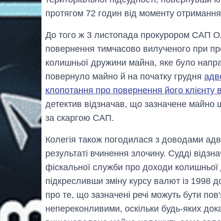
протягом 72 годин від моменту отримання 
До того ж 3 листопада прокурором САП 
повернення тимчасово вилученого при пр
колишньої дружини майна, яке було нап
повернуло майно й на початку грудня
адв
клопотання про повернення його клієнту 
детектив відзначав, що зазначене майно
за скаргою САП.
Колегія також погодилася з доводами адв
результаті вчинення злочину. Судді відзн
фіскальної служби про доходи колишньої
підкресливши зміну курсу валют із 1998 
про те, що зазначені речі можуть бути пов'
непереконливими, оскільки будь-яких док