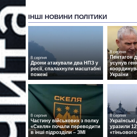
ІНШІ НОВИНИ ПОЛІТИКИ
8 серпня
Пентагон 
8 серпня
Дрони атакували два НПЗ у
усунув ген
росії, спалахнули масштабні
координув
пожежі
України
8 серпня
8 серпня
Частину військових з полку
Українські
«Скеля» почали переводити
уразили 12
в інші підрозділи – ЗМІ
«тіньовог