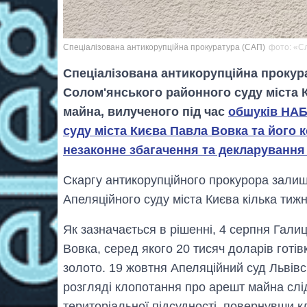
Спеціалізована антикорупційна прокуратура (САП)
фото: «Сл
Спеціалізована антикорупційна прокур
Солом'янського районного суду міста 
майна, вилученого під час
обшуків НАБ
суду міста Києва Павла Вовка та його 
незаконне збагачення та декларування
Скаргу антикорупційного прокурора залиш
Апеляційного суду міста Києва кілька тижн
Як зазначається в рішенні, 4 серпня Гал
Вовка, серед якого 20 тисяч доларів готів
золото. 19 жовтня Апеляційний суд Львівс
розгляді клопотання про арешт майна сл
територіальної підсудності, повернувши 