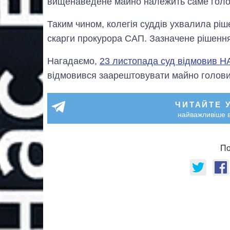
вищенаведене майно належить саме голов
Таким чином, колегія суддів ухвалила ріш
скарги прокурора САП. Зазначене рішення
Нагадаємо,
23 листопада суд відмовив Н
відмовився заарештовувати майно голов
ЧИТАЙТЕ 
найважливіше в
По