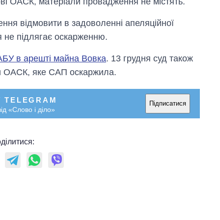
і ОАСК, матеріали провадження не містять.
ення відмовити в задоволенні апеляційної
 не підлягає оскарженню.
АБУ в арешті майна Вовка
. 13 грудня суд також
и ОАСК, яке САП оскаржила.
У TELEGRAM
Підписатися
ід «Слово і діло»
ділитися: