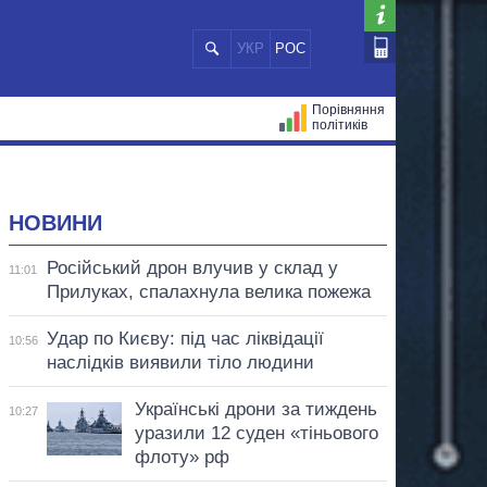
УКР
РОС
Порівняння
політиків
ЦІЙ
МЕРИ МІСТ
ВСІ ПЕРСОНИ
НОВИНИ
Російський дрон влучив у склад у
11:01
Прилуках, спалахнула велика пожежа
Удар по Києву: під час ліквідації
10:56
наслідків виявили тіло людини
Українські дрони за тиждень
10:27
уразили 12 суден «тіньового
флоту» рф