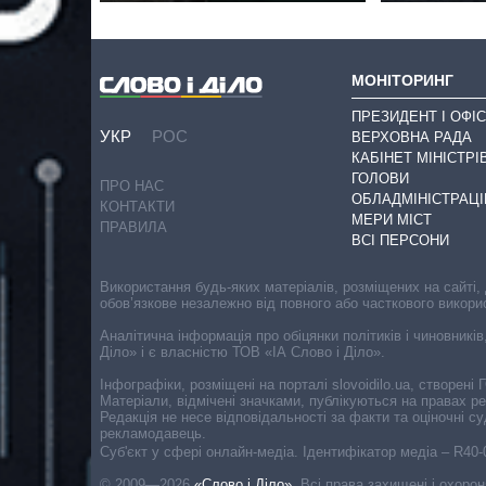
МОНІТОРИНГ
ПРЕЗИДЕНТ І ОФІС
УКР
РОС
ВЕРХОВНА РАДА
КАБІНЕТ МІНІСТРІ
ГОЛОВИ
ПРО НАС
ОБЛАДМІНІСТРАЦІ
КОНТАКТИ
МЕРИ МІСТ
ПРАВИЛА
ВСІ ПЕРСОНИ
Використання будь-яких матеріалів, розміщених на сайті,
обов’язкове незалежно від повного або часткового викори
Аналітична інформація про обіцянки політиків і чиновників
Діло» і є власністю ТОВ «ІА Слово і Діло».
Інфографіки, розміщені на порталі slovoidilo.ua, створен
Матеріали, відмічені значками, публікуються на правах р
Редакція не несе відповідальності за факти та оціночні 
рекламодавець.
Cуб'єкт у сфері онлайн-медіа. Ідентифікатор медіа – R40
© 2009—2026
«Слово і Діло»
.
Всі права захищені і охоро