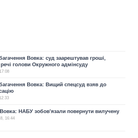
багачення Вовка: суд заарештував гроші,
 речі голови Окружного адмінсуду
17:08
багачення Вовка: Вищий спецсуд взяв до
сацію
12:33
Вовка: НАБУ зобов'язали повернути вилучену
8, 16:44