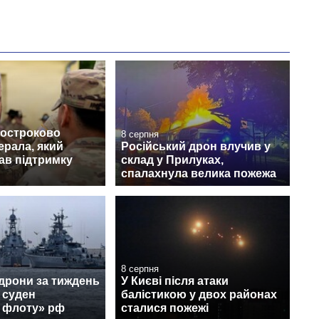
достроково
8 серпня
ерала, який
Російський дрон влучив у
ав підтримку
склад у Прилуках,
спалахнула велика пожежа
8 серпня
 дрони за тиждень
У Києві після атаки
 суден
балістикою у двох районах
о флоту» рф
сталися пожежі