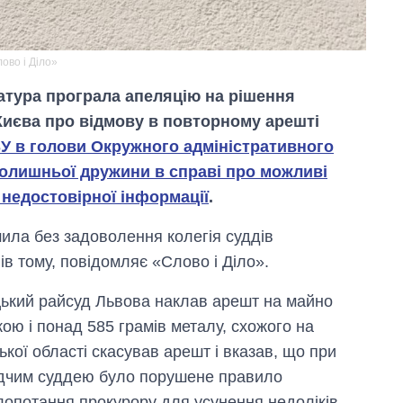
ово і Діло»
атура програла апеляцію на рішення
Києва про відмову в повторному арешті
У в голови Окружного адміністративного
колишньої дружини в справі про можливі
 недостовірної інформації
.
ила без задоволення колегія суддів
ів тому, повідомляє «Слово і Діло».
Вісім масованих
ицький райсуд Львова наклав арешт на майно
ударів по Україні
за літо: Київ та
кою і понад 585 грамів металу, схожого на
область стали
ької області скасував арешт і вказав, що при
головною ціллю
рф
ідчим суддею було порушене правило
клопотання прокурору для усунення недоліків