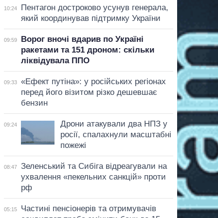
Пентагон достроково усунув генерала,
10:24
який координував підтримку України
Ворог вночі вдарив по Україні
09:59
ракетами та 151 дроном: скільки
ліквідувала ППО
«Ефект путіна»: у російських регіонах
09:33
перед його візитом різко дешевшає
бензин
Дрони атакували два НПЗ у
09:24
росії, спалахнули масштабні
пожежі
Зеленський та Сибіга відреагували на
08:47
ухвалення «пекельних санкцій» проти
рф
Частині пенсіонерів та отримувачів
05:15