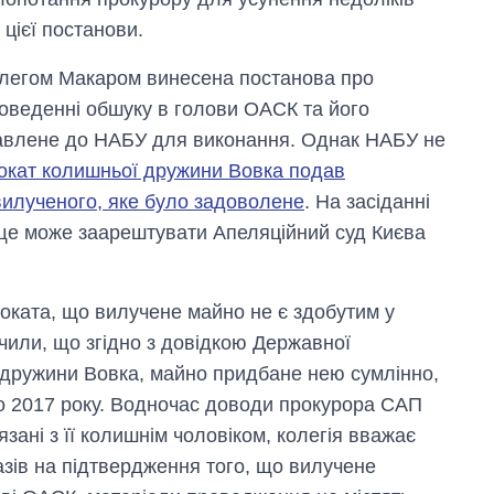
цієї постанови.
Олегом Макаром винесена постанова про
оведенні обшуку в голови ОАСК та його
равлене до НАБУ для виконання. Однак НАБУ не
окат колишньої дружини Вовка подав
вилученого, яке було задоволене
. На засіданні
 ще може заарештувати Апеляційний суд Києва
оката, що вилучене майно не є здобутим у
ачили, що згідно з довідкою Державної
 дружини Вовка, майно придбане нею сумлінно,
до 2017 року. Водночас доводи прокурора САП
язані з її колишнім чоловіком, колегія вважає
азів на підтвердження того, що вилучене