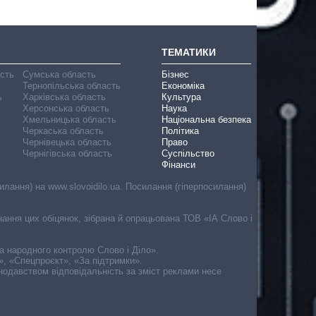
ТЕМАТИКИ
асть
Сумська область
Бізнес
Тернопільська область
Економіка
ь
Харківська область
Культура
Херсонська область
Наука
Хмельницька область
Національна безпека
Черкаська область
Політика
Чернівецька область
Право
Чернігівська область
Суспільство
Фінанси
лання) на www.slovoidilo.ua. Посилання (гіперпосилання)
онання цих обіцянок, зібрана й опрацьована ТОВ «ІА Слово і
ма народного контролю Слово і Діло».
», «Спецпроєкт», «За підтримки».
онодавством відповідальність за зміст реклами несе