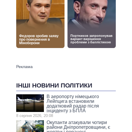
ІНШІ НОВИНИ ПОЛІТИКИ
В аеропорту німецького
Лейпцига встановили
додатковий радар після
інциденту з БПЛА
8 серпня 2026, 20:08
Окупанти атакували чотири
райони Дніпропетровщини, є
жертви і поранені