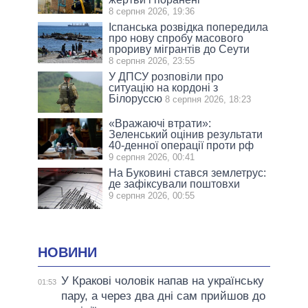
8 серпня 2026, 19:36
Іспанська розвідка попередила
про нову спробу масового
прориву мігрантів до Сеути
8 серпня 2026, 23:55
У ДПСУ розповіли про
ситуацію на кордоні з
Білоруссю
8 серпня 2026, 18:23
«Вражаючі втрати»:
Зеленський оцінив результати
40-денної операції проти рф
9 серпня 2026, 00:41
На Буковині стався землетрус:
де зафіксували поштовхи
9 серпня 2026, 00:55
НОВИНИ
У Кракові чоловік напав на українську
01:53
пару, а через два дні сам прийшов до