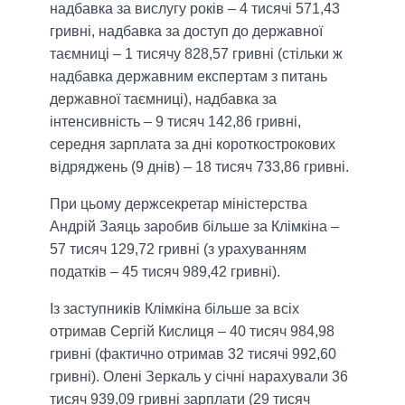
надбавка за вислугу років – 4 тисячі 571,43
гривні, надбавка за доступ до державної
таємниці – 1 тисячу 828,57 гривні (стільки ж
надбавка державним експертам з питань
державної таємниці), надбавка за
інтенсивність – 9 тисяч 142,86 гривні,
середня зарплата за дні короткострокових
відряджень (9 днів) – 18 тисяч 733,86 гривні.
При цьому держсекретар міністерства
Андрій Заяць заробив більше за Клімкіна –
57 тисяч 129,72 гривні (з урахуванням
податків – 45 тисяч 989,42 гривні).
Із заступників Клімкіна більше за всіх
отримав Сергій Кислиця – 40 тисяч 984,98
гривні (фактично отримав 32 тисячі 992,60
гривні). Олені Зеркаль у січні нарахували 36
тисяч 939,09 гривні зарплати (29 тисяч