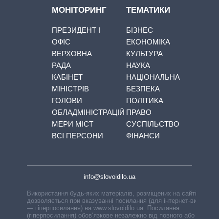
МОНІТОРИНГ
ТЕМАТИКИ
ПРЕЗИДЕНТ І
БІЗНЕС
ОФІС
ЕКОНОМІКА
ВЕРХОВНА
КУЛЬТУРА
РАДА
НАУКА
КАБІНЕТ
НАЦІОНАЛЬНА
МІНІСТРІВ
БЕЗПЕКА
ГОЛОВИ
ПОЛІТИКА
ОБЛАДМІНІСТРАЦІЙ
ПРАВО
МЕРИ МІСТ
СУСПІЛЬСТВО
ВСІ ПЕРСОНИ
ФІНАНСИ
info@slovoidilo.ua
Використання будь-яких матеріалів, розміщених на сайті,
дозволяється при вказуванні посилання (для інтернет-видань
— гіперпосилання) на www.slovoidilo.ua. Посилання
(гіперпосилання) обов’язкове незалежно від повного або