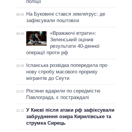
поліції
На Буковині стався землетрус: де
00:55
зафіксували поштовхи
«Вражаючі втрати»:
00:41
Зеленський оцінив
результати 40-денної
операції проти рф
Іспанська розвідка попередила про
23:55
нову спробу масового прориву
мігрантів до Сеути
Росіяни вдарили по середмістю
21:57
Павлограда, є постраждалі
У Києві після атаки рф зафіксували
21:12
забруднення озера Кирилівське та
струмка Сирець