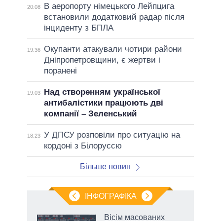
В аеропорту німецького Лейпцига
20:08
встановили додатковий радар після
інциденту з БПЛА
Окупанти атакували чотири райони
19:36
Дніпропетровщини, є жертви і
поранені
Над створенням української
19:03
антибалістики працюють дві
компанії – Зеленський
У ДПСУ розповіли про ситуацію на
18:23
кордоні з Білоруссю
Більше новин
ІНФОГРАФІКА
 5
Вісім масованих