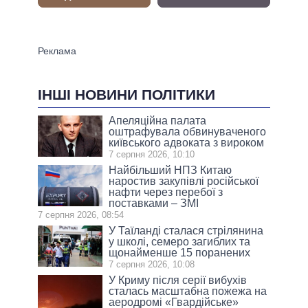
ІНШІ НОВИНИ ПОЛІТИКИ
Апеляційна палата
оштрафувала обвинуваченого
київського адвоката з вироком
7 серпня 2026, 10:10
Найбільший НПЗ Китаю
наростив закупівлі російської
нафти через перебої з
поставками – ЗМІ
7 серпня 2026, 08:54
У Таїланді сталася стрілянина
у школі, семеро загиблих та
щонайменше 15 поранених
7 серпня 2026, 10:08
У Криму після серії вибухів
сталась масштабна пожежа на
аеродромі «Гвардійське»