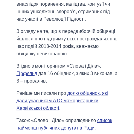
внаслідок поранення, каліцтва, контузії чи
інших ушкоджень здоров'я, отриманих під
час участі в Революції Гідності.
З огляду на те, що в передвиборчій обіцянці
йшлося про підтримку всіх постраждалих під
час подій 2013-2014 років, вважаємо
обіцянку невиконаною.
Згідно з моніторингом «Слова і Діла»,
Гірфельд
дав 16 обіцянок, з яких 3 виконав, а
3 – провалив.
Раніше ми писали про
долю обіцянок, які
дали учасникам АТО мажоритарники
Харківської області
.
Також «Слово і Діло» оприлюднило
список
найменш публічних депутатів Ради
.