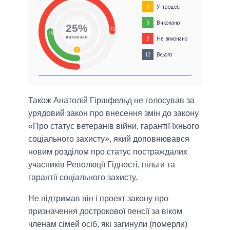
У процесі
0
Виконано
3
25%
75
25
виконано
Не виконано
9
0
Всього
12
Також Анатолій Гіршфельд не голосував за
урядовий закон про внесення змін до закону
«Про статус ветеранів війни, гарантії їхнього
соціального захисту», який доповнювався
новим розділом про статус постраждалих
учасників Революції Гідності, пільги та
гарантії соціального захисту.
Не підтримав він і проект закону про
призначення дострокової пенсії за віком
членам сімей осіб, які загинули (померли)