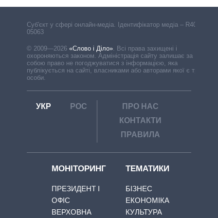
Cуб'єкт у сфері онлайн-медіа. Ідентифікатор медіа – R40-
05063
© 2009—2026
«Слово і Діло»
.
Всі права захищені і
охороняються законом. Адміністрація сайту залишає за
собою право не погоджуватися з інформацією, яка
публікується на сайті, власниками або авторами якої є треті
особи.
УКР
РОС
ПРО НАС
КОНТАКТИ
ПРАВИЛА
МОНІТОРИНГ
ТЕМАТИКИ
ПРЕЗИДЕНТ І
БІЗНЕС
ОФІС
ЕКОНОМІКА
ВЕРХОВНА
КУЛЬТУРА