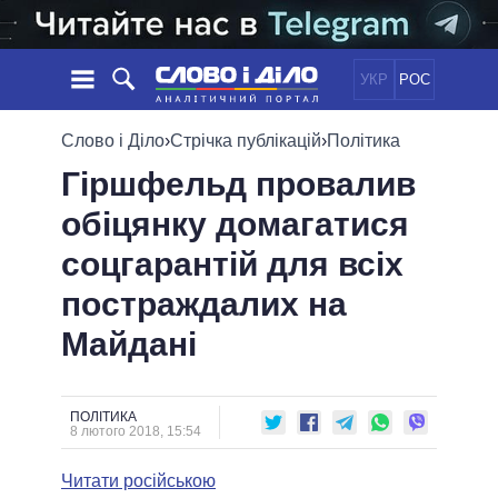
УКР
РОС
НОВИНИ
Слово і Діло
›
Стрічка публікацій
›
Політика
Гіршфельд провалив
ОБIЦЯНКИ
СТРІЧКА
ПОЛІТИКА
обіцянку домагатися
ПОДІЇ
ЕКОНОМІКА
ПОЛIТИКИ
соцгарантій для всіх
СТАТТІ
СУСПІЛЬСТВО
ІНФОГРАФІКА
ДУМКИ
СВІТ
УСІ ПОЛІТИКИ
постраждалих на
ОГЛЯДИ
ПРЕЗИДЕНТ І ОФІС
Майдані
ВІДЕО
ДАЙДЖЕСТИ
ВЕРХОВНА РАДА
ПІДТРИМАТИ
КАБІНЕТ МІНІСТРІВ
ГОЛОВИ ОБЛАДМІНІСТРАЦІЙ
ПОЛІТИКА
ПОРІВНЯННЯ ПОЛІТИКІВ
8 лютого 2018, 15:54
МЕРИ МІСТ
Читати російською
ВСІ ПЕРСОНИ