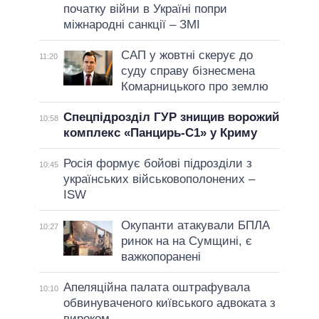
початку війни в Україні попри
міжнародні санкції – ЗМІ
САП у жовтні скерує до
11:20
суду справу бізнесмена
Комарницького про землю
Спецпідрозділ ГУР знищив ворожий
10:58
комплекс «Панцирь-С1» у Криму
Росія формує бойові підрозділи з
10:45
українських військовополонених –
ISW
Окупанти атакували БПЛА
10:27
ринок на на Сумщині, є
важкопоранені
Апеляційна палата оштрафувала
10:10
обвинуваченого київського адвоката з
вироком