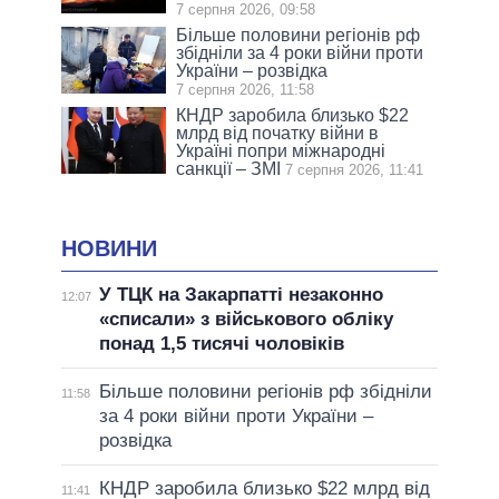
7 серпня 2026, 09:58
Більше половини регіонів рф
збідніли за 4 роки війни проти
України – розвідка
7 серпня 2026, 11:58
КНДР заробила близько $22
млрд від початку війни в
Україні попри міжнародні
санкції – ЗМІ
7 серпня 2026, 11:41
НОВИНИ
У ТЦК на Закарпатті незаконно
12:07
«списали» з військового обліку
понад 1,5 тисячі чоловіків
Більше половини регіонів рф збідніли
11:58
за 4 роки війни проти України –
розвідка
КНДР заробила близько $22 млрд від
11:41