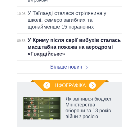
У Таїланді сталася стрілянина у
10:08
школі, семеро загиблих та
щонайменше 15 поранених
У Криму після серії вибухів сталась
09:58
масштабна пожежа на аеродромі
«Гвардійське»
Більше новин
ІНФОГРАФІКА
и на
Як змінився бюджет
Міністерства
а
оборони за 13 років
війни з росією