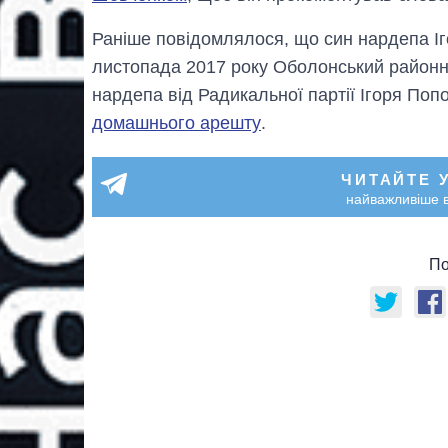
Раніше повідомлялося, що син нардепа Іг
листопада 2017 року Оболонський районни
нардепа від Радикальної партії Ігоря По
домашнього арешту
.
ЧИТАЙТЕ 
найважливіше в
По