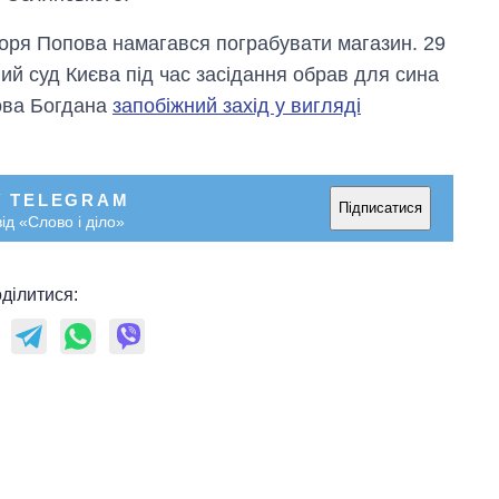
оря Попова намагався пограбувати магазин. 29
й суд Києва під час засідання обрав для сина
пова Богдана
запобіжний захід у вигляді
У TELEGRAM
Підписатися
ід «Слово і діло»
ділитися: