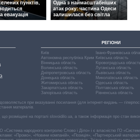
селених пунктів,
Одна з наймасштабніших
водиться
атак року: частина Одеси
а евакуація
залишилася без світла
РЕГІОНИ
Київ
Івано-Франківська обл
Автономна республіка Крим
Київська область
Вінницька область
Кіровоградська област
В
Волинська область
Луганська область
Дніпропетровська область
Львівська область
Й
Донецька область
Миколаївська область
Житомирська область
Одеська область
Закарпатська область
Полтавська область
Запорізька область
Рівненська область
 дозволяється при вказуванні посилання (для інтернет-видань — гіперпоси
стання матеріалів.
, що розміщені на порталі slovoidilo.ua, а також інформація про стан вик
і ГО «Система народного контролю Слово і Діло» і є власністю ГО «Систе
еклами: «Промо», «Новини компаній», «Позиція», «Партнерський матеріал
судження, оприлюднені у рекламних матеріалах. Згідно з українським зак