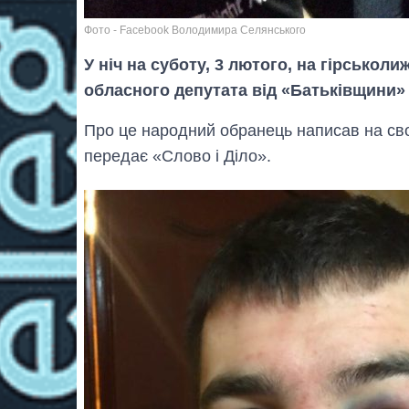
Фото - Facebook Володимира Селянського
У ніч на суботу, 3 лютого, на гірсько
обласного депутата від «Батьківщини
Про це народний обранець написав на свої
передає «Слово і Діло».