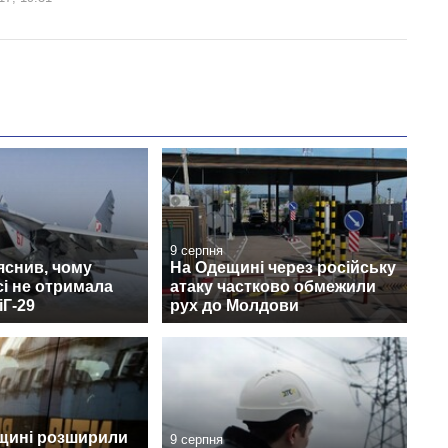
9 серпня
яснив, чому
На Одещині через російську
сі не отримала
атаку частково обмежили
іГ-29
рух до Молдови
щині розширили
9 серпня