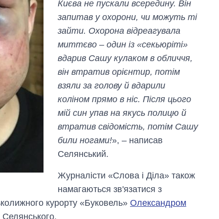
Києва не пускали всередину. Він
запитав у охорони, чи можуть ті
зайти. Охорона відреагувала
миттєво – один із «секьюріті»
вдарив Сашу кулаком в обличчя,
він втратив орієнтир, потім
взяли за голову й вдарили
коліном прямо в ніс. Після цього
мій син упав на якусь полицю й
втратив свідомість, потім Сашу
били ногами!
», – написав
Селянський.
Журналісти «Слова і Діла» також
намагаються зв'язатися з
ськолижного курорту «Буковель»
Олександром
 Селянського.