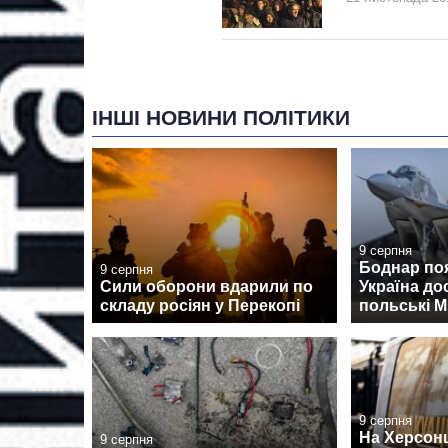
ІНШІ НОВИНИ ПОЛІТИКИ
9 серпня
Боднар по
9 серпня
Сили оборони вдарили по
Україна до
складу росіян у Перекопі
польські М
9 серпня
На Херсон
9 серпня