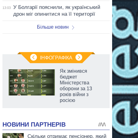
У Болгарії пояснили, як український
13:03
дрон міг опинитися на її території
Більше новин
ІНФОГРАФІКА
Як змінився
бюджет
Міністерства
оборони за 13
років війни з
росією