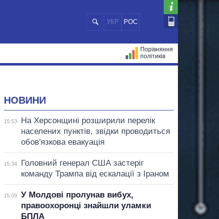
УКР
РОС
Порівняння
політиків
ЦІЙ
МЕРИ МІСТ
ВСІ ПЕРСОНИ
НОВИНИ
На Херсонщині розширили перелік
15:53
населених пунктів, звідки проводиться
обов'язкова евакуація
Головний генерал США застеріг
15:34
команду Трампа від ескалації з Іраном
У Молдові пролунав вибух,
15:09
правоохоронці знайшли уламки
БПЛА