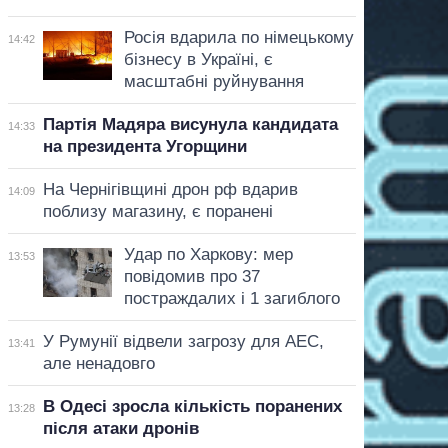
Росія вдарила по німецькому
14:42
бізнесу в Україні, є
масштабні руйнування
Партія Мадяра висунула кандидата
14:33
на президента Угорщини
На Чернігівщині дрон рф вдарив
14:09
поблизу магазину, є поранені
Удар по Харкову: мер
13:53
повідомив про 37
постраждалих і 1 загиблого
У Румунії відвели загрозу для АЕС,
13:41
але ненадовго
В Одесі зросла кількість поранених
13:28
після атаки дронів