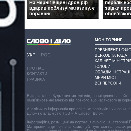
На Чернігівщині дрон рф
перелік на
вдарив поблизу магазину, є
звідки про
поранені
обов'язков
МОНІТОРИНГ
ПРЕЗИДЕНТ І ОФІС
УКР
РОС
ВЕРХОВНА РАДА
КАБІНЕТ МІНІСТРІ
ГОЛОВИ
ПРО НАС
ОБЛАДМІНІСТРАЦІ
КОНТАКТИ
МЕРИ МІСТ
ПРАВИЛА
ВСІ ПЕРСОНИ
Використання будь-яких матеріалів, розміщених на сайті,
обов’язкове незалежно від повного або часткового викори
Аналітична інформація про обіцянки політиків і чиновників
Діло» і є власністю ТОВ «ІА Слово і Діло».
Інфографіки, розміщені на порталі slovoidilo.ua, створен
Матеріали, відмічені значками, публікуються на правах р
Редакція не несе відповідальності за факти та оціночні 