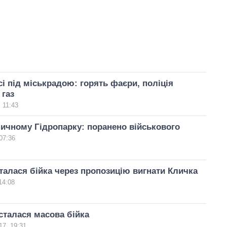
сі під міськрадою: горять фаєри, поліція
 газ
 11:43
личному Гідропарку: поранено військового
07:36
сталася бійка через пропозицію вигнати Кличка
14:08
сталася масова бійка
17, 19:31