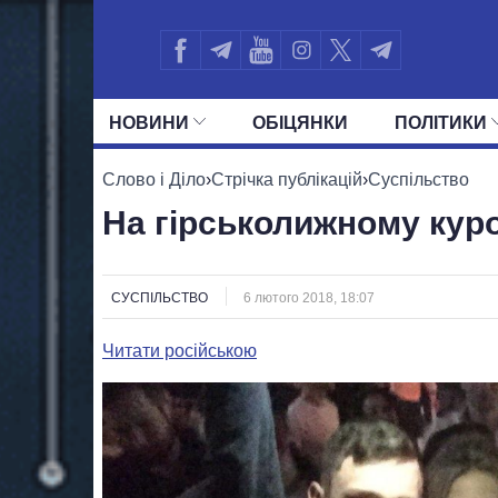
НОВИНИ
ОБIЦЯНКИ
ПОЛIТИКИ
УСІ ПОЛІТИКИ
ПРЕЗИДЕНТ І ОФ
Слово і Діло
›
Стрічка публікацій
›
Суспільство
На гірськолижному куро
СУСПІЛЬСТВО
6 лютого 2018, 18:07
Читати російською