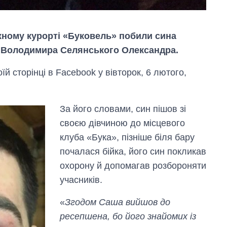
лижному курорті «Буковель» побили сина
» Володимира Селянського Олександра.
й сторінці в Facebook у вівторок, 6 лютого,
За його словами, син пішов зі
Скільки картоплі
своєю дівчиною до місцевого
вирощували в
Україні до і під час
клуба «Бука», пізніше біля бару
великої війни
почалася бійка, його син покликав
охорону й допомагав розбороняти
учасників.
«
Згодом Саша вийшов до
ресепшена, бо його знайомих із