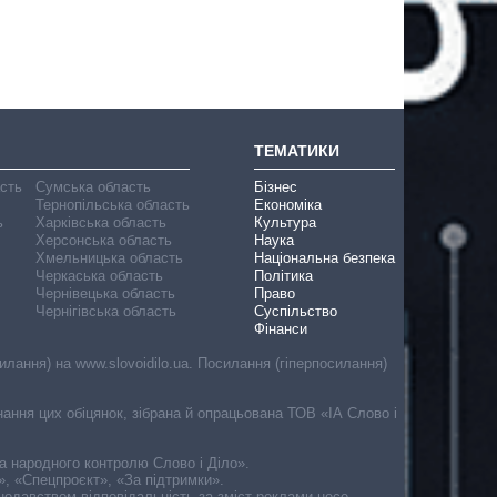
ТЕМАТИКИ
асть
Сумська область
Бізнес
Тернопільська область
Економіка
ь
Харківська область
Культура
Херсонська область
Наука
Хмельницька область
Національна безпека
Черкаська область
Політика
Чернівецька область
Право
Чернігівська область
Суспільство
Фінанси
лання) на www.slovoidilo.ua. Посилання (гіперпосилання)
онання цих обіцянок, зібрана й опрацьована ТОВ «ІА Слово і
ма народного контролю Слово і Діло».
», «Спецпроєкт», «За підтримки».
онодавством відповідальність за зміст реклами несе