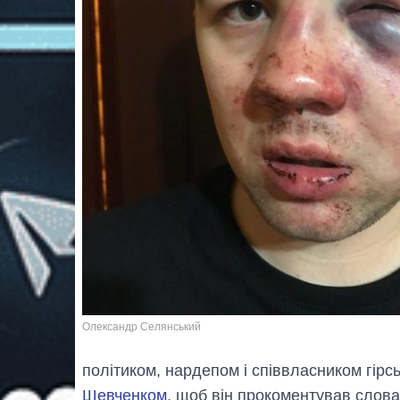
Олександр Селянський
політиком, нардепом і співвласником гір
Шевченком
, щоб він прокоментував слова