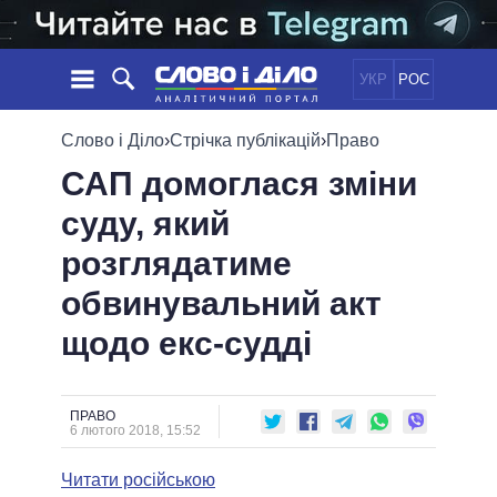
УКР
РОС
НОВИНИ
Слово і Діло
›
Стрічка публікацій
›
Право
САП домоглася зміни
ОБIЦЯНКИ
СТРІЧКА
ПОЛІТИКА
суду, який
ПОДІЇ
ЕКОНОМІКА
ПОЛIТИКИ
розглядатиме
СТАТТІ
СУСПІЛЬСТВО
ІНФОГРАФІКА
ДУМКИ
СВІТ
УСІ ПОЛІТИКИ
обвинувальний акт
ОГЛЯДИ
ПРЕЗИДЕНТ І ОФІС
щодо екс-судді
ВІДЕО
ДАЙДЖЕСТИ
ВЕРХОВНА РАДА
ПІДТРИМАТИ
КАБІНЕТ МІНІСТРІВ
ГОЛОВИ ОБЛАДМІНІСТРАЦІЙ
ПРАВО
ПОРІВНЯННЯ ПОЛІТИКІВ
6 лютого 2018, 15:52
МЕРИ МІСТ
Читати російською
ВСІ ПЕРСОНИ