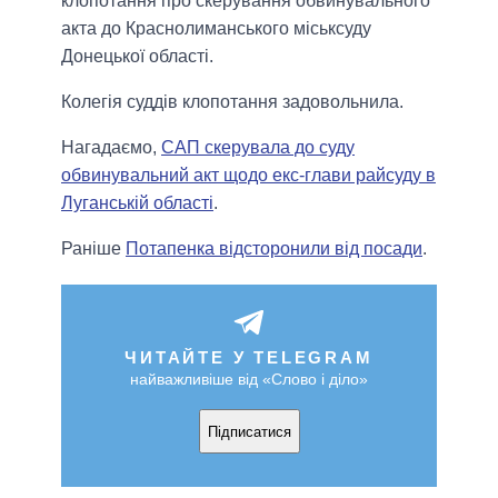
клопотання про скерування обвинувального
акта до Краснолиманського міськсуду
Донецької області.
Колегія суддів клопотання задовольнила.
Нагадаємо,
САП скерувала до суду
обвинувальний акт щодо екс-глави райсуду в
Луганській області
.
Раніше
Потапенка відсторонили від посади
.
ЧИТАЙТЕ У TELEGRAM
найважливіше від «Слово і діло»
Підписатися