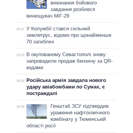
виконання бойового
завдання розбився
винищувач МіГ-29
У Колумбії стався сильний
20:47
землетрус, відомо про щонайменше
70 загиблих
В окупованому Севастополі знову
19:53
запровадили продаж бензину за QR-
кодами
Російська армія завдала нового
19:20
удару авіабомбами по Сумах, є
постраждалі
Генштаб ЗСУ підтвердив
18:39
ураження нафтохімічного
комбінату у Тюменській
області росії