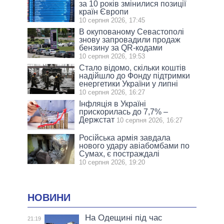
за 10 років змінилися позиції
країн Європи
10 серпня 2026, 17:45
В окупованому Севастополі
знову запровадили продаж
бензину за QR-кодами
10 серпня 2026, 19:53
Стало відомо, скільки коштів
надійшло до Фонду підтримки
енергетики України у липні
10 серпня 2026, 16:27
Інфляція в Україні
прискорилась до 7,7% –
Держстат
10 серпня 2026, 16:27
Російська армія завдала
нового удару авіабомбами по
Сумах, є постраждалі
10 серпня 2026, 19:20
НОВИНИ
На Одещині під час
21:19