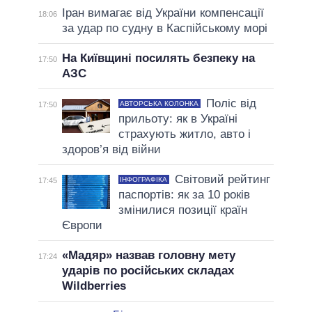
Іран вимагає від України компенсації
18:06
за удар по судну в Каспійському морі
На Київщині посилять безпеку на
17:50
АЗС
Поліс від
АВТОРСЬКА КОЛОНКА
17:50
прильоту: як в Україні
страхують житло, авто і
здоров’я від війни
Світовий рейтинг
ІНФОГРАФІКА
17:45
паспортів: як за 10 років
змінилися позиції країн
Європи
«Мадяр» назвав головну мету
17:24
ударів по російських складах
Wildberries