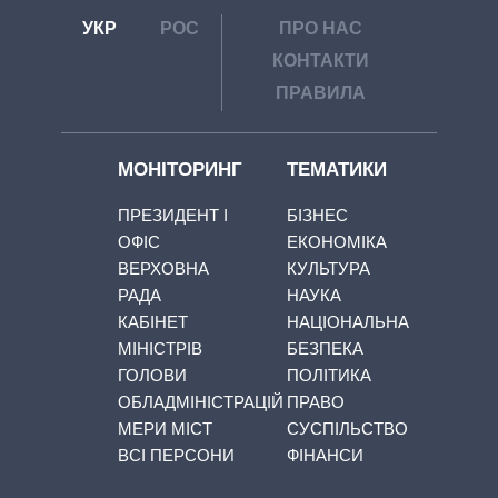
УКР
РОС
ПРО НАС
КОНТАКТИ
ПРАВИЛА
МОНІТОРИНГ
ТЕМАТИКИ
ПРЕЗИДЕНТ І
БІЗНЕС
ОФІС
ЕКОНОМІКА
ВЕРХОВНА
КУЛЬТУРА
РАДА
НАУКА
КАБІНЕТ
НАЦІОНАЛЬНА
МІНІСТРІВ
БЕЗПЕКА
ГОЛОВИ
ПОЛІТИКА
ОБЛАДМІНІСТРАЦІЙ
ПРАВО
МЕРИ МІСТ
СУСПІЛЬСТВО
ВСІ ПЕРСОНИ
ФІНАНСИ