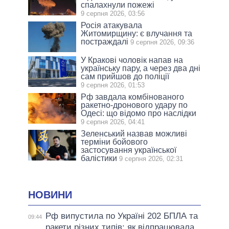
спалахнули пожежі
9 серпня 2026, 03:56
Росія атакувала
Житомирщину: є влучання та
постраждалі
9 серпня 2026, 09:36
У Кракові чоловік напав на
українську пару, а через два дні
сам прийшов до поліції
9 серпня 2026, 01:53
Рф завдала комбінованого
ракетно-дронового удару по
Одесі: що відомо про наслідки
9 серпня 2026, 04:41
Зеленський назвав можливі
терміни бойового
застосування української
балістики
9 серпня 2026, 02:31
НОВИНИ
Рф випустила по Україні 202 БПЛА та
09:44
ракети різних типів: як відпрацювала