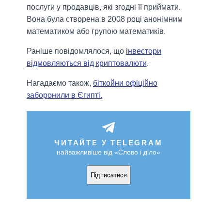
послуги у продавців, які згодні її приймати.
Вона була створена в 2008 році анонімним
математиком або групою математиків.
Раніше повідомлялося, що
інвестори
відмовляються від криптовалюти
.
Нагадаємо також,
біткойни офіційно
заборонили в Єгипті.
ЧИТАЙТЕ У TELEGRAM
найважливіше від «Слово і діло»
Підписатися