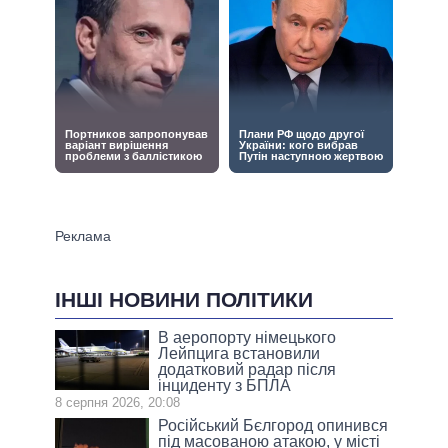
ІНШІ НОВИНИ ПОЛІТИКИ
В аеропорту німецького
Лейпцига встановили
додатковий радар після
інциденту з БПЛА
8 серпня 2026, 20:08
Російський Бєлгород опинився
під масованою атакою, у місті