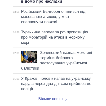
відомо про наслідки
Російський Бєлгород опинився під
03:56
масованою атакою, у місті
спалахнули пожежі
Туреччина передала рф пропозицію
02:58
про мораторій на атаки в Чорному
морі
Зеленський назвав можливі
02:31
терміни бойового
застосування української
балістики
У Кракові чоловік напав на українську
01:53
пару, а через два дні сам прийшов до
поліції
Більше новин