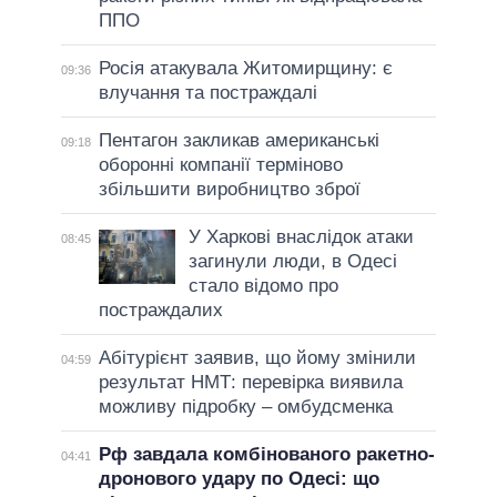
ППО
Росія атакувала Житомирщину: є
09:36
влучання та постраждалі
Пентагон закликав американські
09:18
оборонні компанії терміново
збільшити виробництво зброї
У Харкові внаслідок атаки
08:45
загинули люди, в Одесі
стало відомо про
постраждалих
Абітурієнт заявив, що йому змінили
04:59
результат НМТ: перевірка виявила
можливу підробку – омбудсменка
Рф завдала комбінованого ракетно-
04:41
дронового удару по Одесі: що