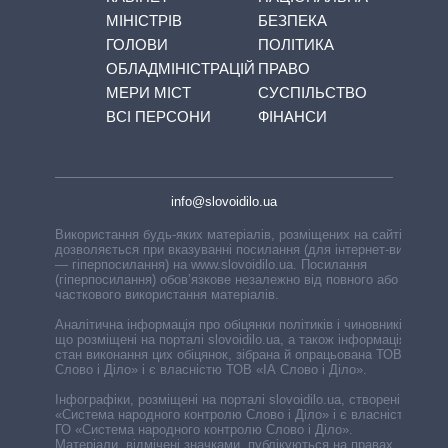
МІНІСТРІВ
БЕЗПЕКА
ГОЛОВИ
ПОЛІТИКА
ОБЛАДМІНІСТРАЦІЙ
ПРАВО
МЕРИ МІСТ
СУСПІЛЬСТВО
ВСІ ПЕРСОНИ
ФІНАНСИ
info@slovoidilo.ua
Використання будь-яких матеріалів, розміщених на сайті,
дозволяється при вказуванні посилання (для інтернет-видань
— гіперпосилання) на www.slovoidilo.ua. Посилання
(гіперпосилання) обов’язкове незалежно від повного або
часткового використання матеріалів.
Аналітична інформація про обіцянки політиків і чиновників,
що розміщені на порталі slovoidilo.ua, а також інформація про
стан виконання цих обіцянок, зібрана й опрацьована ТОВ «ІА
Слово і Діло» і є власністю ТОВ «ІА Слово і Діло».
Інфографіки, розміщені на порталі slovoidilo.ua, створені ГО
«Система народного контролю Слово і Діло» і є власністю
ГО «Система народного контролю Слово і Діло».
Матеріали, відмічені значками, публікуються на правах