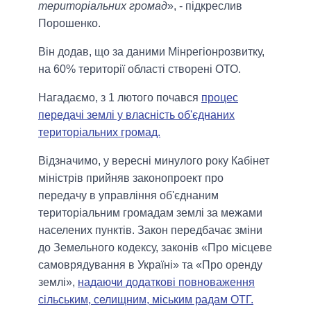
територіальних громад
», - підкреслив
Порошенко.
Він додав, що за даними Мінрегіонрозвитку,
на 60% території області створені ОТО.
Нагадаємо, з 1 лютого почався
процес
передачі землі у власність об'єднаних
територіальних громад.
Відзначимо, у вересні минулого року Кабінет
міністрів прийняв законопроект про
передачу в управління об'єднаним
територіальним громадам землі за межами
населених пунктів. Закон передбачає зміни
до Земельного кодексу, законів «Про місцеве
самоврядування в Україні» та «Про оренду
землі»,
надаючи додаткові повноваження
сільським, селищним, міським радам ОТГ.