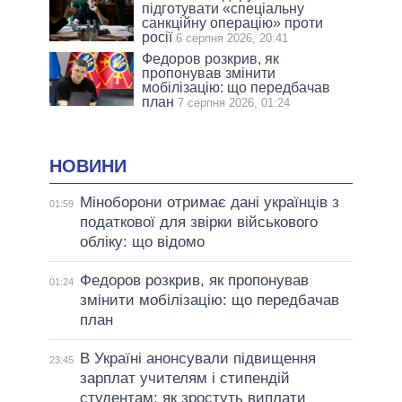
підготувати «спеціальну
санкційну операцію» проти
росії
6 серпня 2026, 20:41
Федоров розкрив, як
пропонував змінити
мобілізацію: що передбачав
план
7 серпня 2026, 01:24
НОВИНИ
Міноборони отримає дані українців з
01:59
податкової для звірки військового
обліку: що відомо
Федоров розкрив, як пропонував
01:24
змінити мобілізацію: що передбачав
план
В Україні анонсували підвищення
23:45
зарплат учителям і стипендій
студентам: як зростуть виплати