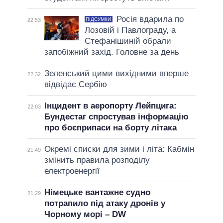
Росія вдарила по
ПІДСУМКИ
22:53
Лозовій і Павлограду, а
Стефанішиній обрали
запобіжний захід. Головне за день
Зеленський цими вихідними вперше
22:32
відвідає Сербію
Інцидент в аеропорту Лейпцига:
22:03
Бундестаг спростував інформацію
про боєприпаси на борту літака
Окремі списки для зими і літа: Кабмін
21:49
змінить правила розподілу
електроенергії
Німецьке вантажне судно
21:29
потрапило під атаку дронів у
Чорному морі – DW