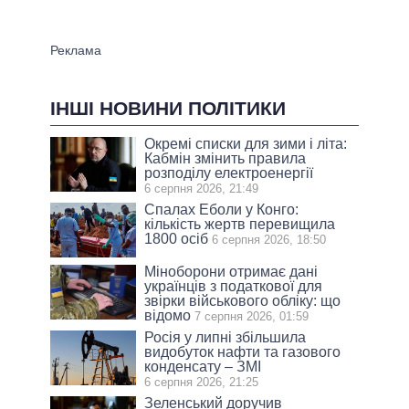
ІНШІ НОВИНИ ПОЛІТИКИ
Окремі списки для зими і літа:
Кабмін змінить правила
розподілу електроенергії
6 серпня 2026, 21:49
Спалах Еболи у Конго:
кількість жертв перевищила
1800 осіб
6 серпня 2026, 18:50
Міноборони отримає дані
українців з податкової для
звірки військового обліку: що
відомо
7 серпня 2026, 01:59
Росія у липні збільшила
видобуток нафти та газового
конденсату – ЗМІ
6 серпня 2026, 21:25
Зеленський доручив