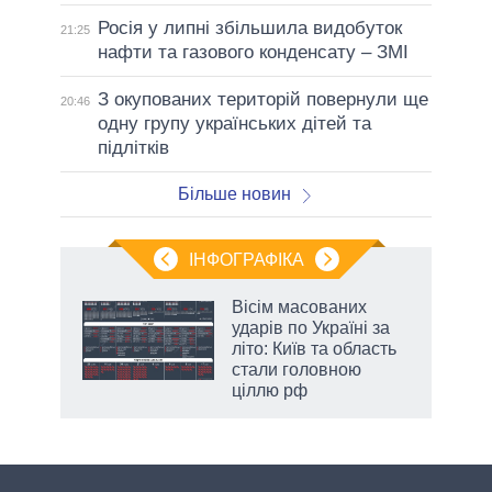
Росія у липні збільшила видобуток
21:25
нафти та газового конденсату – ЗМІ
З окупованих територій повернули ще
20:46
одну групу українських дітей та
підлітків
Більше новин
ІНФОГРАФІКА
Вісім масованих
ть
ударів по Україні за
літо: Київ та область
стали головною
ціллю рф