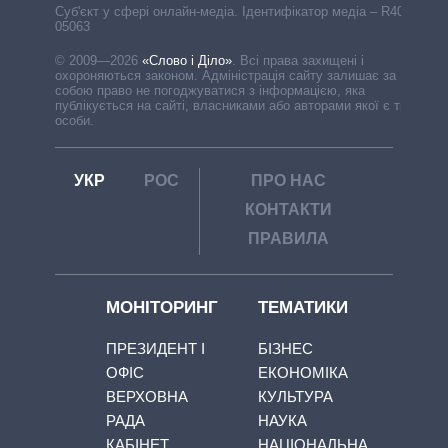
Cуб'єкт у сфері онлайн-медіа. Ідентифікатор медіа – R40-
05063
© 2009—2026
«Слово і Діло»
.
Всі права захищені і
охороняються законом. Адміністрація сайту залишає за
собою право не погоджуватися з інформацією, яка
публікується на сайті, власниками або авторами якої є треті
особи.
УКР
РОС
ПРО НАС
КОНТАКТИ
ПРАВИЛА
МОНІТОРИНГ
ТЕМАТИКИ
ПРЕЗИДЕНТ І
БІЗНЕС
ОФІС
ЕКОНОМІКА
ВЕРХОВНА
КУЛЬТУРА
РАДА
НАУКА
КАБІНЕТ
НАЦІОНАЛЬНА