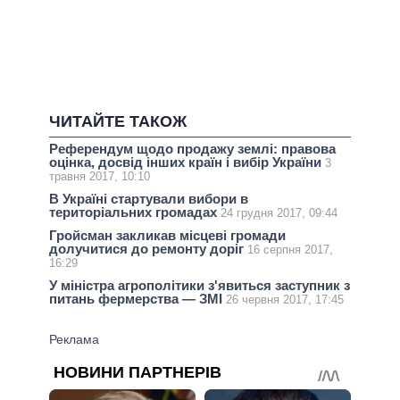
ЧИТАЙТЕ ТАКОЖ
Референдум щодо продажу землі: правова
оцінка, досвід інших країн і вибір України
3
травня 2017, 10:10
В Україні стартували вибори в
територіальних громадах
24 грудня 2017, 09:44
Гройсман закликав місцеві громади
долучитися до ремонту доріг
16 серпня 2017,
16:29
У міністра агрополітики з'явиться заступник з
питань фермерства — ЗМІ
26 червня 2017, 17:45