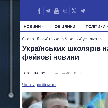
НОВИНИ
ОБIЦЯНКИ
ПОЛIТИКИ
УСІ ПОЛІТИКИ
ПРЕЗИДЕНТ І ОФ
Слово і Діло
›
Стрічка публікацій
›
Суспільство
Українських школярів н
фейкові новини
СУСПІЛЬСТВО
3 лютого 2018, 11:01
Читати російською