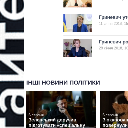
Гриневич ут
11 січня 2018, 15
Гриневич ро
28 січня 2018, 1
ІНШІ НОВИНИ ПОЛІТИКИ
6 серпня
6 серпня
Зеленський доручив
З окупован
підготувати «спеціальну
повернули