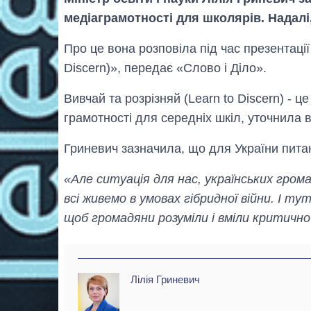
медіаграмотності для школярів. Надалі,
Про це вона розповіла під час презентації
Discern)», передає «Слово і Діло».
Вивчай та розрізняй (Learn to Discern) - ц
грамотності для середніх шкіл, уточнила 
Гриневич зазначила, що для України пита
«Але ситуація для нас, українських грома
всі живемо в умовах гібридної війни. І т
щоб громадяни розуміли і вміли критичн
Лілія Гриневич