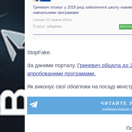
Гриневич планує у 2018 році забезпечити школу новим
навчальними програмами
Сказано 23 червня 2016 р.
Статус обіцянки:
ВИКОН
StopFake.
За даними порталу,
Гриневич обіцяла до 
апробованими програмами.
Як виконує свої обов'язки на посаді мініст
ЧИТАЙТЕ 
найважливіше в
По