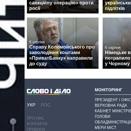
санкційну операцію» проти
українськи
росії
підлітків
6 серпня
Справу Коломойського про
6 серпня
заволодіння коштами
Німецьке 
«ПриватБанку» направили
потрапило 
до суду
у Чорному 
МОНІТОРИНГ
ПРЕЗИДЕНТ І ОФІС
УКР
РОС
ВЕРХОВНА РАДА
КАБІНЕТ МІНІСТРІ
ГОЛОВИ
ПРО НАС
ОБЛАДМІНІСТРАЦІ
КОНТАКТИ
МЕРИ МІСТ
ПРАВИЛА