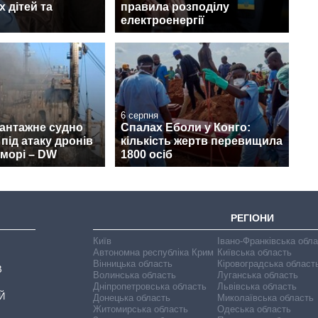
х дітей та
правила розподілу
електроенергії
6 серпня
вантажне судно
Спалах Еболи у Конго:
під атаку дронів
кількість жертв перевищила
морі – DW
1800 осіб
РЕГІОНИ
Київ
Івано-Франківська обл
Автономна республіка Крим
Київська область
Вінницька область
Кіровоградська област
В
Волинська область
Луганська область
Дніпропетровська область
Львівська область
Й
Донецька область
Миколаївська область
Житомирська область
Одеська область