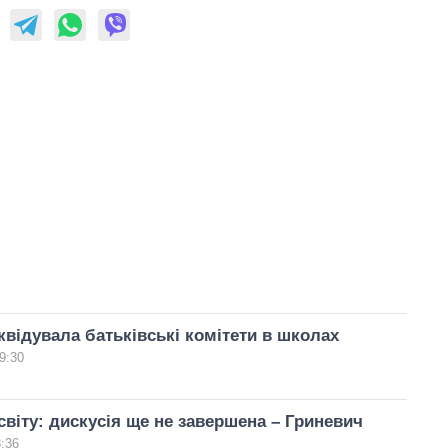
квідувала батьківські комітети в школах
9:30
світу: дискусія ще не завершена – Гриневич
8:36