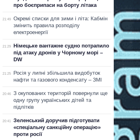
про боєприпаси на борту літака
Окремі списки для зими і літа: Кабмін
21:49
змінить правила розподілу
електроенергії
Німецьке вантажне судно потрапило
21:29
під атаку дронів у Чорному морі –
DW
Росія у липні збільшила видобуток
21:25
нафти та газового конденсату – ЗМІ
З окупованих територій повернули ще
20:46
одну групу українських дітей та
підлітків
Зеленський доручив підготувати
20:41
«спеціальну санкційну операцію»
проти росії