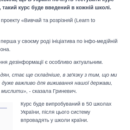
 такий курс буде введений в кожній школі.
 проекту «Вивчай та розрізняй (Learn to
е перша у своєму роді ініціатива по інфо-медійній
вона.
ння дезінформації є особливо актуальним.
дян, стає ще складніше, в зв'язку з тим, що ми
ут дуже важливо для виживання нашої держави,
о мислити»
, - сказала Гриневич.
Економіка ШІ-
Курс буде випробуваний в 50 школах
гігантів: скільки
коштують і
України, після цього систему
заробляють
впровадять у школи країни.
OpenAI та
Anthropic