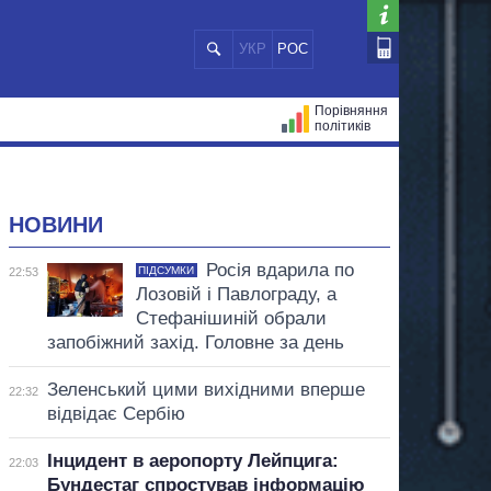
УКР
РОС
Порівняння
політиків
ЦІЙ
МЕРИ МІСТ
ВСІ ПЕРСОНИ
НОВИНИ
Росія вдарила по
ПІДСУМКИ
22:53
Лозовій і Павлограду, а
Стефанішиній обрали
запобіжний захід. Головне за день
Зеленський цими вихідними вперше
22:32
відвідає Сербію
Інцидент в аеропорту Лейпцига:
22:03
Бундестаг спростував інформацію