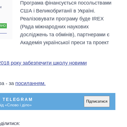
Програма фінансується посольствами
и
США і Великобританії в Україні.
Реалізовувати програму буде IREX
(Рада міжнародних наукових
АНО
досліджень та обмінів), партнерами є
Академія української преси та проект
2018 року забезпечити школу новими
ра - за
посиланням.
У TELEGRAM
Підписатися
ід «Слово і діло»
ділитися: