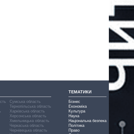
ТЕМАТИКИ
асть
Сумська область
Бізнес
Тернопільська область
Економіка
ь
Харківська область
Культура
Херсонська область
Наука
Хмельницька область
Національна безпека
Черкаська область
Політика
Чернівецька область
Право