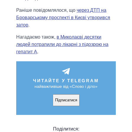
Раніше повідомлялося, що
через ДТП на
Броварському проспекті в Києві утворився
затор
.
Нагадаємо також,
в Миколаєві десятки
людей потрапили до лікарні з підозрою на
гепатит А
.
ЧИТАЙТЕ У TELEGRAM
найважливіше від «Слово і діло»
Підписатися
Поділитися: