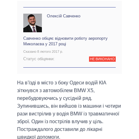
Олексій Савченко
Савченко обіцяє відновити роботу аеропорту
Миколаєва у 2017 році
Сказано 8 лютого 2017 р.
Статус обіцянки:
НЕ ВИКОНАНО
На в'їзді в місто з боку Одеси водій КІА
зіткнувся з автомобілем BMW Х5,
перебудовуючись у сусідній ряд.
Зупинившись, він вийшов із машини і чотири
рази вистрілив у водія BMW із травматичної
зброї. Один із пострілів влучив у ціль.
Постраждалого доставили до лікарні
швидкої допомоги.