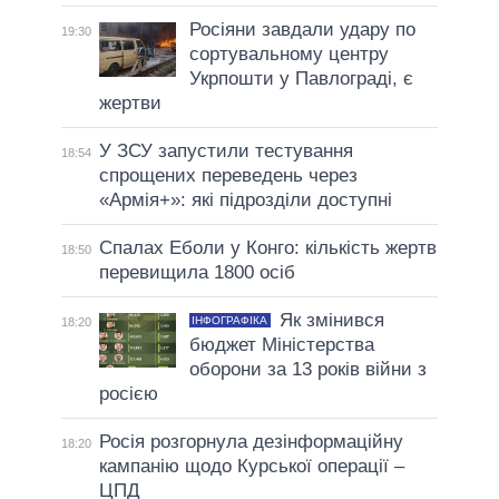
Росіяни завдали удару по
19:30
сортувальному центру
Укрпошти у Павлограді, є
жертви
У ЗСУ запустили тестування
18:54
спрощених переведень через
«Армія+»: які підрозділи доступні
Спалах Еболи у Конго: кількість жертв
18:50
перевищила 1800 осіб
Як змінився
ІНФОГРАФІКА
18:20
бюджет Міністерства
оборони за 13 років війни з
росією
Росія розгорнула дезінформаційну
18:20
кампанію щодо Курської операції –
ЦПД