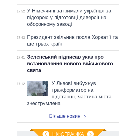
У Німеччині затримали українця за
17:52
підозрою у підготовці диверсії на
оборонному заводі
Президент звільнив посла Хорватії та
17:43
ще трьох країн
Зеленський підписав указ про
17:41
встановлення нового військового
свята
У Львові вибухнув
17:12
транформатор на
підстанції, частина міста
знеструмлена
Більше новин
ІНФОГРАФІКА