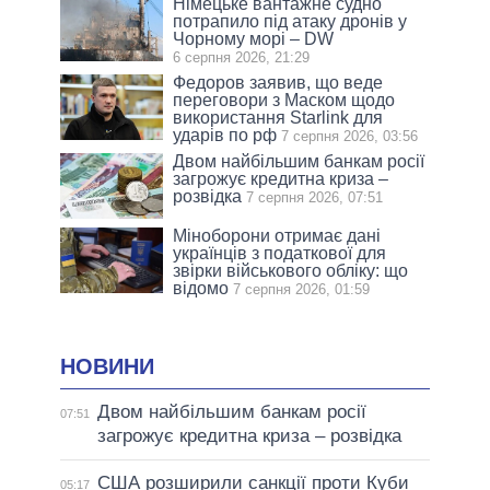
Німецьке вантажне судно
потрапило під атаку дронів у
Чорному морі – DW
6 серпня 2026, 21:29
Федоров заявив, що веде
переговори з Маском щодо
використання Starlink для
ударів по рф
7 серпня 2026, 03:56
Двом найбільшим банкам росії
загрожує кредитна криза –
розвідка
7 серпня 2026, 07:51
Міноборони отримає дані
українців з податкової для
звірки військового обліку: що
відомо
7 серпня 2026, 01:59
НОВИНИ
Двом найбільшим банкам росії
07:51
загрожує кредитна криза – розвідка
США розширили санкції проти Куби
05:17