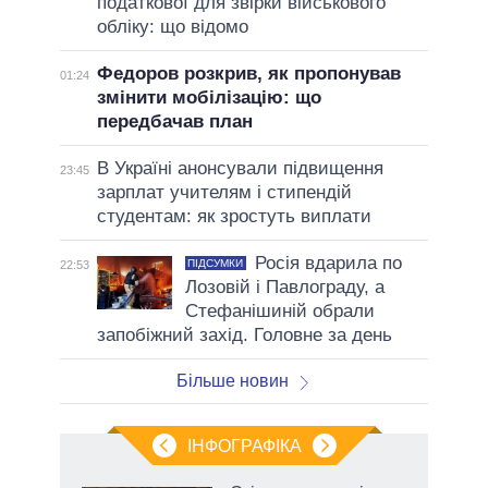
податкової для звірки військового
обліку: що відомо
Федоров розкрив, як пропонував
01:24
змінити мобілізацію: що
передбачав план
В Україні анонсували підвищення
23:45
зарплат учителям і стипендій
студентам: як зростуть виплати
Росія вдарила по
ПІДСУМКИ
22:53
Лозовій і Павлограду, а
Стефанішиній обрали
запобіжний захід. Головне за день
Більше новин
ІНФОГРАФІКА