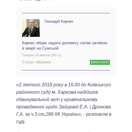
Геннадій Кернес
Кернес обіцяє надати допомогу сім'ям загиблих
в аварії на Сумській
Сказано 18 жовтня 2017 р.
Статус обіцянки:
ВИКОНАНО
«
2 лютого 2018 року в 16.00 до Київського
районного суду м. Харкова надійшов
обвинувальний акт у кримінальному
провадженні щодо Зайцевої Е.А. і Дронова
Г.А. за ч.3 ст.286 КК України
», - розповіли в
суді.