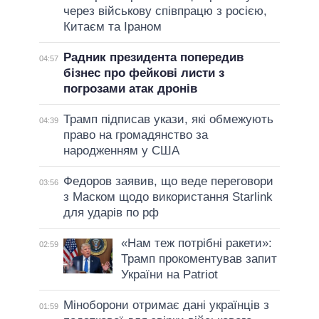
через військову співпрацю з росією,
Китаєм та Іраном
Радник президента попередив
04:57
бізнес про фейкові листи з
погрозами атак дронів
Трамп підписав укази, які обмежують
04:39
право на громадянство за
народженням у США
Федоров заявив, що веде переговори
03:56
з Маском щодо використання Starlink
для ударів по рф
«Нам теж потрібні ракети»:
02:59
Трамп прокоментував запит
України на Patriot
Міноборони отримає дані українців з
01:59