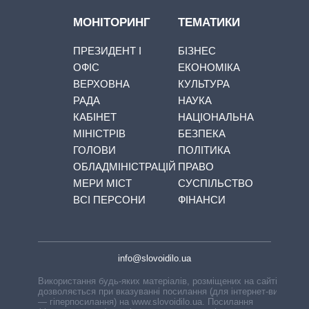
МОНІТОРИНГ
ТЕМАТИКИ
ПРЕЗИДЕНТ І
БІЗНЕС
ОФІС
ЕКОНОМІКА
ВЕРХОВНА
КУЛЬТУРА
РАДА
НАУКА
КАБІНЕТ
НАЦІОНАЛЬНА
МІНІСТРІВ
БЕЗПЕКА
ГОЛОВИ
ПОЛІТИКА
ОБЛАДМІНІСТРАЦІЙ
ПРАВО
МЕРИ МІСТ
СУСПІЛЬСТВО
ВСІ ПЕРСОНИ
ФІНАНСИ
info@slovoidilo.ua
Використання будь-яких матеріалів, розміщених на сайті,
дозволяється при вказуванні посилання (для інтернет-видань
— гіперпосилання) на www.slovoidilo.ua. Посилання