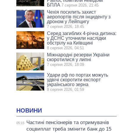
Patriot, помітили невідомі
БПЛА
7 серпня 2026, 21:45
Чехія посилить захист
аеропортів після інциденту з
дроном у Лейпцигу
7 серпня 2026, 18:45
Серед загиблих 4-річна дитина:
у ДСНС уточнили наслідки
обстрілу на Київщині
8 серпня 2026, 04:51
Міжнародні резерви України
скоротилися у липні
7 серпня 2026, 18:09
Удари рф по портах можуть
удвічі скоротити експорт
українського зерна
8 серпня 2026, 01:59
НОВИНИ
Частині пенсіонерів та отримувачів
05:15
соцвиплат треба змінити банк до 15