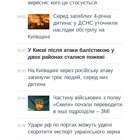
вересня: кого це стосується
Серед загиблих 4-річна
04:51
дитина: у ДСНС уточнили
наслідки обстрілу на
Київщині
У Києві після атаки балістикою у
03:47
двох районах сталися пожежі
На Київщині через російську атаку
02:53
загинули троє людей, серед них
дитина
Частину військових з полку
02:41
«Скеля» почали переводити
в інші підрозділи – ЗМІ
Удари рф по портах можуть удвічі
01:59
скоротити експорт українського зерна