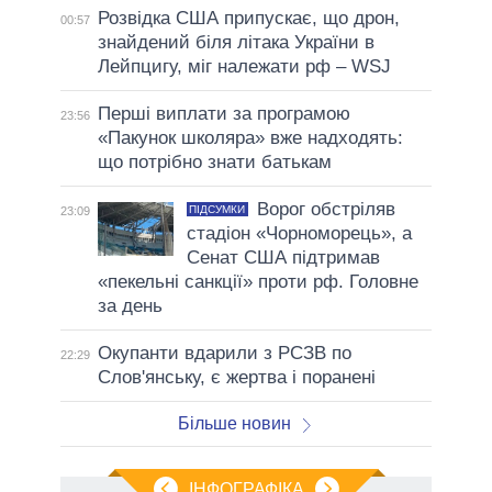
Розвідка США припускає, що дрон,
00:57
знайдений біля літака України в
Лейпцигу, міг належати рф – WSJ
Перші виплати за програмою
23:56
«Пакунок школяра» вже надходять:
що потрібно знати батькам
Ворог обстріляв
ПІДСУМКИ
23:09
стадіон «Чорноморець», а
Сенат США підтримав
«пекельні санкції» проти рф. Головне
за день
Окупанти вдарили з РСЗВ по
22:29
Слов'янську, є жертва і поранені
Більше новин
ІНФОГРАФІКА