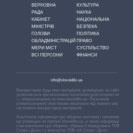
ВЕРХОВНА
КУЛЬТУРА
РАДА
НАУКА
КАБІНЕТ
НАЦІОНАЛЬНА
МІНІСТРІВ
БЕЗПЕКА
ГОЛОВИ
ПОЛІТИКА
ОБЛАДМІНІСТРАЦІЙ
ПРАВО
МЕРИ МІСТ
СУСПІЛЬСТВО
ВСІ ПЕРСОНИ
ФІНАНСИ
info@slovoidilo.ua
Використання будь-яких матеріалів, розміщених на сайті,
дозволяється при вказуванні посилання (для інтернет-видань
— гіперпосилання) на www.slovoidilo.ua. Посилання
(гіперпосилання) обов’язкове незалежно від повного або
часткового використання матеріалів.
Аналітична інформація про обіцянки політиків і чиновників,
що розміщені на порталі slovoidilo.ua, а також інформація про
стан виконання цих обіцянок, зібрана й опрацьована ТОВ «ІА
Слово і Діло» і є власністю ТОВ «ІА Слово і Діло».