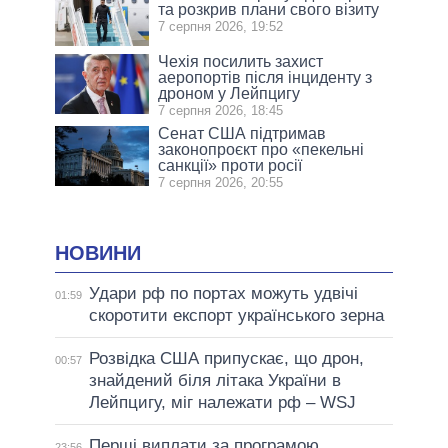
та розкрив плани свого візиту
7 серпня 2026, 19:52
Чехія посилить захист
аеропортів після інциденту з
дроном у Лейпцигу
7 серпня 2026, 18:45
Сенат США підтримав
законопроєкт про «пекельні
санкції» проти росії
7 серпня 2026, 20:55
НОВИНИ
Удари рф по портах можуть удвічі
01:59
скоротити експорт українського зерна
Розвідка США припускає, що дрон,
00:57
знайдений біля літака України в
Лейпцигу, міг належати рф – WSJ
Перші виплати за програмою
23:56