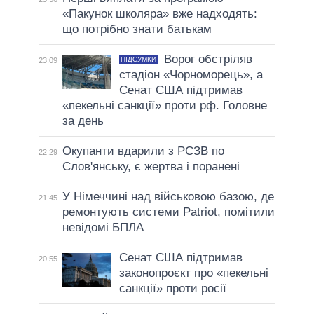
«Пакунок школяра» вже надходять:
що потрібно знати батькам
Ворог обстріляв
ПІДСУМКИ
23:09
стадіон «Чорноморець», а
Сенат США підтримав
«пекельні санкції» проти рф. Головне
за день
Окупанти вдарили з РСЗВ по
22:29
Слов'янську, є жертва і поранені
У Німеччині над військовою базою, де
21:45
ремонтують системи Patriot, помітили
невідомі БПЛА
Сенат США підтримав
20:55
законопроєкт про «пекельні
санкції» проти росії