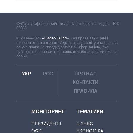
Cуб'єкт у сфері онлайн-медіа. Ідентифікатор медіа – R40-
05063
© 2009—2026
«Слово і Діло»
.
Всі права захищені і
охороняються законом. Адміністрація сайту залишає за
собою право не погоджуватися з інформацією, яка
публікується на сайті, власниками або авторами якої є треті
особи.
УКР
РОС
ПРО НАС
КОНТАКТИ
ПРАВИЛА
МОНІТОРИНГ
ТЕМАТИКИ
ПРЕЗИДЕНТ І
БІЗНЕС
ОФІС
ЕКОНОМІКА