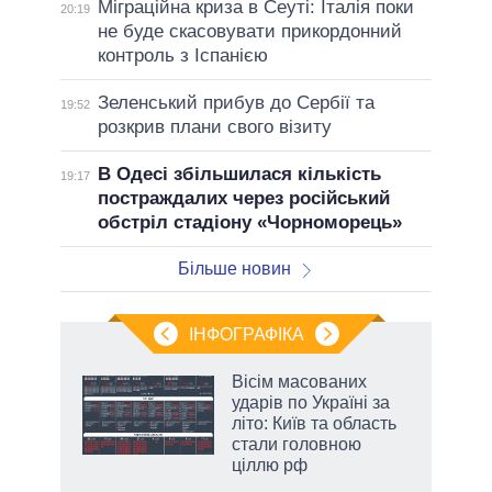
Міграційна криза в Сеуті: Італія поки
20:19
не буде скасовувати прикордонний
контроль з Іспанією
Зеленський прибув до Сербії та
19:52
розкрив плани свого візиту
В Одесі збільшилася кількість
19:17
постраждалих через російський
обстріл стадіону «Чорноморець»
Більше новин
ІНФОГРАФІКА
жет
Вісім масованих
ударів по Україні за
ків
літо: Київ та область
стали головною
ціллю рф