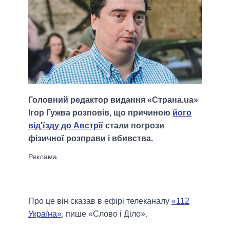
Головний редактор видання «Страна.ua»
Ігор Гужва розповів, що причиною
його
від'їзду до Австрії
стали погрози
фізичної розправи і вбивства.
Про це він сказав в ефірі телеканалу
«112
Україна»
, пише «Слово і Діло».