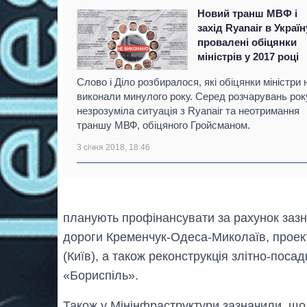
Новий транш МВФ і
захід Ryanair в Україн
провалені обіцянки
міністрів у 2017 році
Слово і Діло розбиралося, які обіцянки міністри 
виконали минулого року. Серед розчарувань рок
незрозуміла ситуація з Ryanair та неотримання
траншу МВФ, обіцяного Гройсманом.
3 січня 2018, 18:46
планують профінансувати за рахунок зазн
дороги Кременчук-Одеса-Миколаїв, проек
(Київ), а також реконструкція злітно-пос
«Бориспіль».
Також у Мінінфраструктури зазначили, що