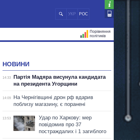
УКР
РОС
Порівняння
політиків
ЦІЙ
МЕРИ МІСТ
ВСІ ПЕРСОНИ
НОВИНИ
Партія Мадяра висунула кандидата
14:33
на президента Угорщини
На Чернігівщині дрон рф вдарив
14:09
поблизу магазину, є поранені
Удар по Харкову: мер
13:53
повідомив про 37
постраждалих і 1 загиблого