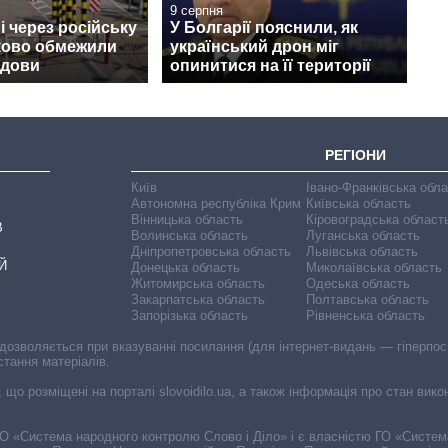
9 серпня
 через російську
У Болгарії пояснили, як
тково обмежили
український дрон міг
лдови
опинитися на її території
РЕГІОНИ
Київ
Івано-Франківська обл
Автономна республіка Крим
Київська область
Вінницька область
Кіровоградська област
В
Волинська область
Луганська область
Дніпропетровська область
Львівська область
Й
Донецька область
Миколаївська область
Житомирська область
Одеська область
Закарпатська область
Полтавська область
Запорізька область
Рівненська область
 дозволяється при вказуванні посилання (для інтернет-видань — гіперпоси
стання матеріалів.
, що розміщені на порталі slovoidilo.ua, а також інформація про стан вик
і ГО «Система народного контролю Слово і Діло» і є власністю ГО «Систе