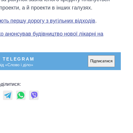
роекти, а й проекти в інших галузях.
ують першу дорогу з вугільних відходів
.
ко анонсував будівництво нової лікарні на
У TELEGRAM
Підписатися
ід «Слово і діло»
ділитися: