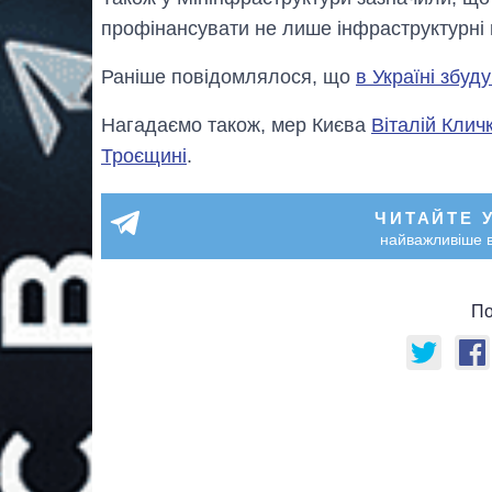
профінансувати не лише інфраструктурні п
Раніше повідомлялося, що
в Україні збуд
Нагадаємо також, мер Києва
Віталій Клич
Троєщині
.
ЧИТАЙТЕ 
найважливіше в
По