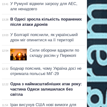
У Румунії відвели загрозу для АЕС,
13:41
але ненадовго
В Одесі зросла кількість поранених
13:28
після атаки дронів
У Болгарії пояснили, як український
13:03
дрон міг опинитися на її території
Сили оборони вдарили по
12:54
складу росіян у Перекопі
Боднар пояснив, чому Україна досі не
12:32
отримала польські МіГ-29
Одна з наймасштабніших атак року:
12:22
частина Одеси залишилася без
світла
Іран висунув США нові вимоги для
11:54