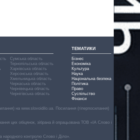
ТЕМАТИКИ
асть
Сумська область
Бізнес
Тернопільська область
Економіка
ь
Харківська область
Культура
Херсонська область
Наука
Хмельницька область
Національна безпека
Черкаська область
Політика
Чернівецька область
Право
Чернігівська область
Суспільство
Фінанси
лання) на www.slovoidilo.ua. Посилання (гіперпосилання)
онання цих обіцянок, зібрана й опрацьована ТОВ «ІА Слово і
ма народного контролю Слово і Діло».