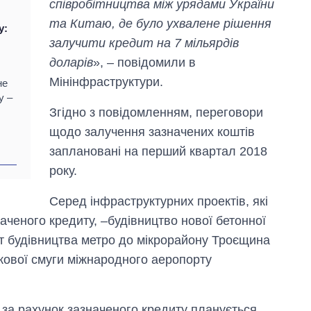
співробітництва між урядами України
та Китаю, де було ухвалене рішення
у:
залучити кредит на 7 мільярдів
доларів
», – повідомили в
Мінінфраструктури.
не
у –
Згідно з повідомленням, переговори
щодо залучення зазначених коштів
Як за 10 років
змінилася кількість
заплановані на перший квартал 2018
вступників на
року.
бакалаврат,
магістратуру та
Серед інфраструктурних проектів, які
аспірантуру
аченого кредиту, –будівництво нової бетонної
т будівництва метро до мікрорайону Троєщина
адкової смуги міжнародного аеропорту
 за рахунок зазначеного кредиту планується