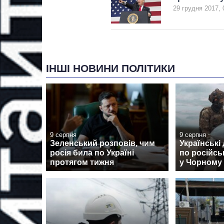
29 грудня 2017, 
ІНШІ НОВИНИ ПОЛІТИКИ
9 серпня
9 серпня
Зеленський розповів, чим
Українські
росія била по Україні
по російсь
протягом тижня
у Чорному