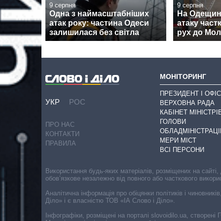
9 серпня
9 серпня
Одна з наймасштабніших
На Одещині
атак року: частина Одеси
атаку час
залишилася без світла
рух до Мо
МОНІТОРИНГ
ПРЕЗИДЕНТ І ОФІС
УКР
РОС
ВЕРХОВНА РАДА
КАБІНЕТ МІНІСТРІ
ГОЛОВИ
ПРО НАС
ОБЛАДМІНІСТРАЦІ
КОНТАКТИ
МЕРИ МІСТ
ПРАВИЛА
ВСІ ПЕРСОНИ
Використання будь-яких матеріалів, розміщених на сайті,
обов’язкове незалежно від повного або часткового викори
Аналітична інформація про обіцянки політиків і чиновників
Діло» і є власністю ТОВ «ІА Слово і Діло».
Інфографіки, розміщені на порталі slovoidilo.ua, створен