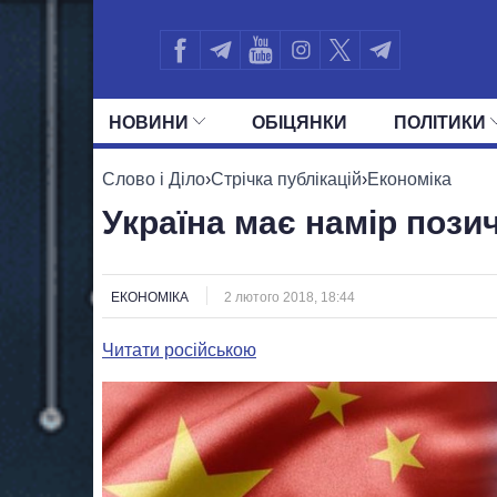
НОВИНИ
ОБIЦЯНКИ
ПОЛIТИКИ
УСІ ПОЛІТИКИ
ПРЕЗИДЕНТ І ОФ
Слово і Діло
›
Стрічка публікацій
›
Економіка
Україна має намір пози
ЕКОНОМІКА
2 лютого 2018, 18:44
Читати російською