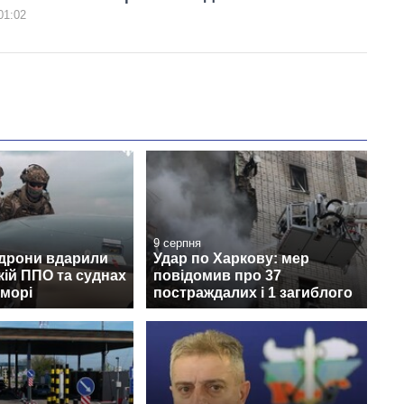
01:02
9 серпня
 дрони вдарили
Удар по Харкову: мер
кій ППО та суднах
повідомив про 37
 морі
постраждалих і 1 загиблого