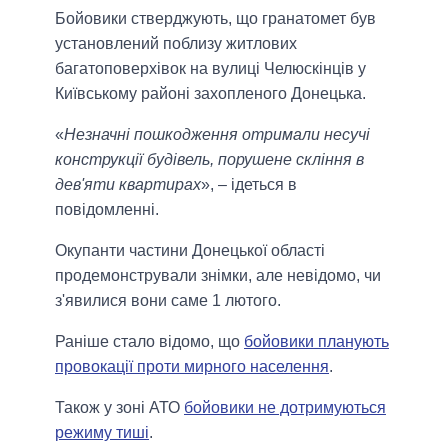
Бойовики стверджують, що гранатомет був
установлений поблизу житлових
багатоповерхівок на вулиці Челюскінців у
Київському районі захопленого Донецька.
«
Незначні пошкодження отримали несучі
конструкції будівель, порушене скління в
дев'яти квартирах
», – ідеться в
повідомленні.
Окупанти частини Донецької області
продемонстрували знімки, але невідомо, чи
з'явилися вони саме 1 лютого.
Раніше стало відомо, що
бойовики планують
провокації проти мирного населення
.
Також у зоні АТО
бойовики не дотримуються
режиму тиші
.