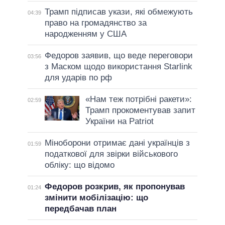
Трамп підписав укази, які обмежують
04:39
право на громадянство за
народженням у США
Федоров заявив, що веде переговори
03:56
з Маском щодо використання Starlink
для ударів по рф
«Нам теж потрібні ракети»:
02:59
Трамп прокоментував запит
України на Patriot
Міноборони отримає дані українців з
01:59
податкової для звірки військового
обліку: що відомо
Федоров розкрив, як пропонував
01:24
змінити мобілізацію: що
передбачав план