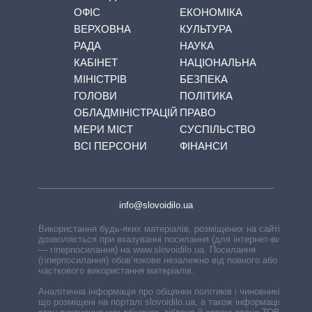
ОФІС
ЕКОНОМІКА
ВЕРХОВНА
КУЛЬТУРА
РАДА
НАУКА
КАБІНЕТ
НАЦІОНАЛЬНА
МІНІСТРІВ
БЕЗПЕКА
ГОЛОВИ
ПОЛІТИКА
ОБЛАДМІНІСТРАЦІЙ
ПРАВО
МЕРИ МІСТ
СУСПІЛЬСТВО
ВСІ ПЕРСОНИ
ФІНАНСИ
info@slovoidilo.ua
Використання будь-яких матеріалів, розміщених на сайті,
дозволяється при вказуванні посилання (для інтернет-видань
— гіперпосилання) на www.slovoidilo.ua. Посилання
(гіперпосилання) обов’язкове незалежно від повного або
часткового використання матеріалів.
Аналітична інформація про обіцянки політиків і чиновників,
що розміщені на порталі slovoidilo.ua, а також інформація про