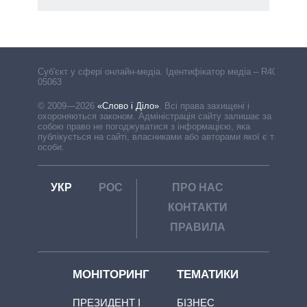
Cуб'єкт у сфері онлайн-медіа. Ідентифікатор медіа – R40-
05063
© 2009—2026
«Слово і Діло»
.
Всі права захищені і
охороняються законом. Адміністрація сайту залишає за
собою право не погоджуватися з інформацією, яка
публікується на сайті, власниками або авторами якої є треті
особи.
УКР
РОС
ПРО НАС
КОНТАКТИ
ПРАВИЛА
МОНІТОРИНГ
ТЕМАТИКИ
ПРЕЗИДЕНТ І
БІЗНЕС