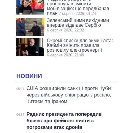
пропонував змінити
мобілізацію: що передбачав
план
7 серпня 2026, 01:24
Зеленський цими вихідними
вперше відвідає Сербію
6 серпня 2026, 22:32
Окремі списки для зими і літа:
Кабмін змінить правила
розподілу електроенергії
6 серпня 2026, 21:49
НОВИНИ
США розширили санкції проти Куби
05:17
через військову співпрацю з росією,
Китаєм та Іраном
Радник президента попередив
04:57
бізнес про фейкові листи з
погрозами атак дронів