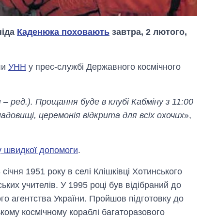
ніда
Каденюка поховають
завтра, 2 лютого,
ли
УНН
у прес-службі Державного космічного
Як змінився
 ред.). Прощання буде в клубі Кабміну з 11:00
бюджет
Міністерства
адовищі, церемонія відкрита для всіх охочих
»,
оборони за 13
років війни з
росією
у швидкої допомоги
.
ічня 1951 року в селі Клішківці Хотинського
ських учителів. У 1995 році був відібраний до
го агентства України. Пройшов підготовку до
кому космічному кораблі багаторазового