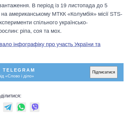
вантаження. В період із 19 листопада до 5
т на американському МТКК «Колумбія» місії STS-
експерименти спільного українсько-
ослин: ріпа, соя та мох.
вало інфографіку про участь України та
У TELEGRAM
Підписатися
ід «Слово і діло»
ділитися: