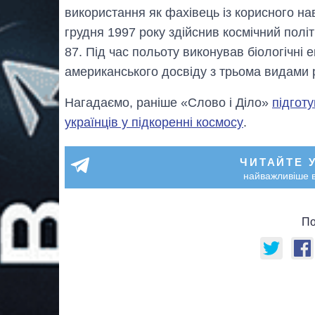
використання як фахівець із корисного на
грудня 1997 року здійснив космічний полі
87. Під час польоту виконував біологічні 
американського досвіду з трьома видами р
Нагадаємо, раніше «Слово і Діло»
підготу
українців у підкоренні космосу
.
ЧИТАЙТЕ 
найважливіше в
По