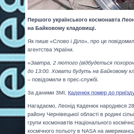
Першого українського космонавта Лео
на Байковому кладовищі.
Як пише «Слово і Діло», про це повідоми
агентства України.
«
Завтра, 2 лютого (відбудеться похорон –
до 13:00. Ховати будуть на Байковому кл
– повідомили в прес-службі.
За даними ЗМІ,
Каденюк помер до приїзд
Нагадаємо, Леонід Каденюк народився 28 с
району Чернівецької області в родині сіль
групи космонавтів Національного космічно
космічного польоту в NASA на американсь