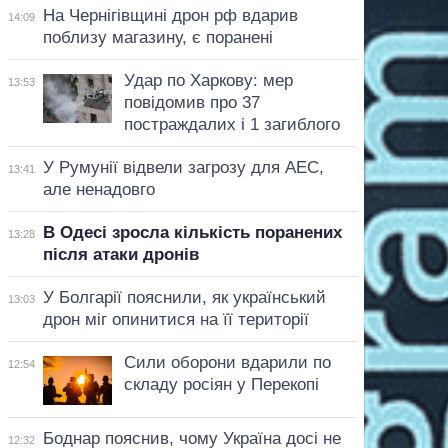
На Чернігівщині дрон рф вдарив
14:09
поблизу магазину, є поранені
Удар по Харкову: мер
13:53
повідомив про 37
постраждалих і 1 загиблого
У Румунії відвели загрозу для АЕС,
13:41
але ненадовго
В Одесі зросла кількість поранених
13:28
після атаки дронів
У Болгарії пояснили, як український
13:03
дрон міг опинитися на її території
Сили оборони вдарили по
12:54
складу росіян у Перекопі
Боднар пояснив, чому Україна досі не
12:32