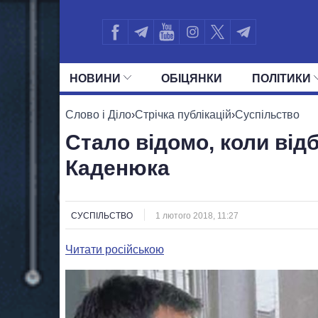
НОВИНИ
ОБIЦЯНКИ
ПОЛIТИКИ
УСІ ПОЛІТИКИ
ПРЕЗИДЕНТ І ОФ
Слово і Діло
›
Стрічка публікацій
›
Суспільство
Стало відомо, коли від
Каденюка
СУСПІЛЬСТВО
1 лютого 2018, 11:27
Читати російською