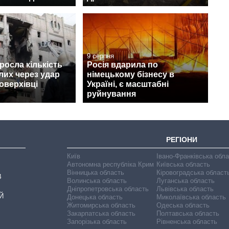
9 серпня
зросла кількість
Росія вдарила по
лих через удар
німецькому бізнесу в
оверхівці
Україні, є масштабні
руйнування
РЕГІОНИ
Київ
Івано-Франківська обл
Автономна республіка Крим
Київська область
Вінницька область
Кіровоградська област
В
Волинська область
Луганська область
Дніпропетровська область
Львівська область
Й
Донецька область
Миколаївська область
Житомирська область
Одеська область
Закарпатська область
Полтавська область
Запорізька область
Рівненська область