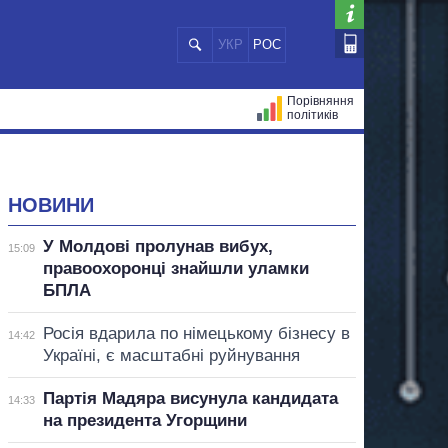
УКР
РОС
Порівняння
політиків
ЦІЙ
МЕРИ МІСТ
ВСІ ПЕРСОНИ
НОВИНИ
У Молдові пролунав вибух,
15:09
правоохоронці знайшли уламки
БПЛА
Росія вдарила по німецькому бізнесу в
14:42
Україні, є масштабні руйнування
Партія Мадяра висунула кандидата
14:33
на президента Угорщини