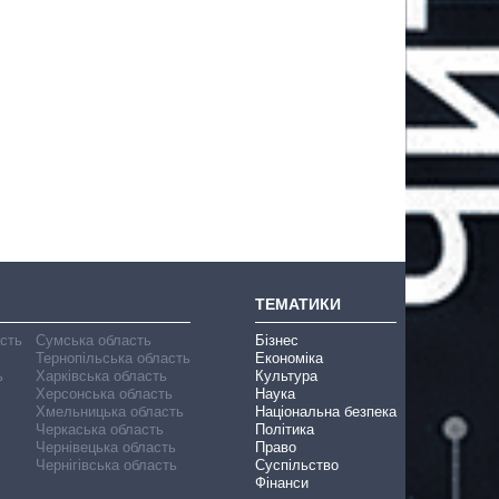
ТЕМАТИКИ
асть
Сумська область
Бізнес
Тернопільська область
Економіка
ь
Харківська область
Культура
Херсонська область
Наука
Хмельницька область
Національна безпека
Черкаська область
Політика
Чернівецька область
Право
Чернігівська область
Суспільство
Фінанси