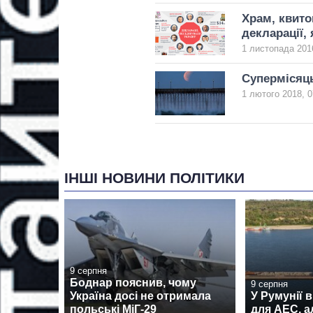
Храм, квито
декларації,
1 листопада 2016
Супермісяць
1 лютого 2018, 0
ІНШІ НОВИНИ ПОЛІТИКИ
9 серпня
Боднар пояснив, чому
9 серпня
Україна досі не отримала
У Румунії 
польські МіГ-29
для АЕС, а