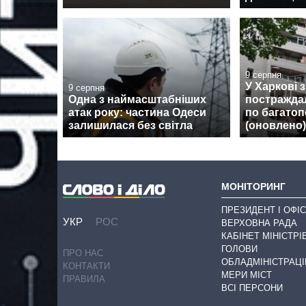
9 серпня
У Харкові 
9 серпня
Одна з наймасштабніших
постражда
атак року: частина Одеси
по багатоп
залишилася без світла
(оновлено)
МОНІТОРИНГ
ПРЕЗИДЕНТ І ОФІС
УКР
РОС
ВЕРХОВНА РАДА
КАБІНЕТ МІНІСТРІ
ГОЛОВИ
ПРО НАС
ОБЛАДМІНІСТРАЦІ
КОНТАКТИ
МЕРИ МІСТ
ПРАВИЛА
ВСІ ПЕРСОНИ