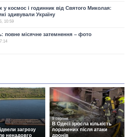
к у космос і годинник від Святого Миколая:
 які здивували Україну
, 10:59
: повне місячне затемнення – фото
7:14
9 серпня
В Одесі зросла кількість
відвели загрозу
поранених після атаки
ле ненадовго
дронів