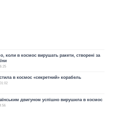
о, коли в космос вирушать ракети, створені за
їни
6:25
стила в космос «секретний» корабель
01:02
раїнським двигуном успішно вирушила в космос
4:56