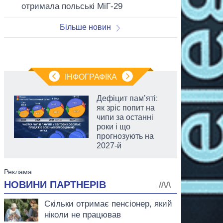
отримала польські МіГ-29
Більше новин
ІНФОГРАФІКА
Дефіцит пам’яті:
як зріс попит на
чипи за останні
роки і що
прогнозують на
2027-й