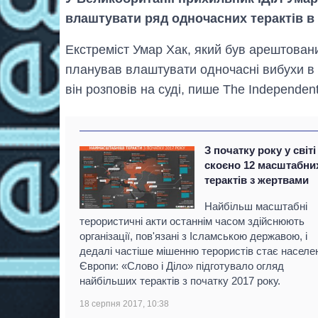
влаштувати ряд одночасних терактів в
Екстреміст Умар Хак, який був арештовани
планував влаштувати одночасні вибухи в 
він розповів на суді, пише The Independen
З початку року у світі
скоєно 12 масштабни
терактів з жертвами
Найбільш масштабні
терористичні акти останнім часом здійснюють
організації, пов'язані з Ісламською державою, і
дедалі частіше мішенню терористів стає населе
Європи: «Слово і Діло» підготувало огляд
найбільших терактів з початку 2017 року.
18 серпня 2017, 10:38