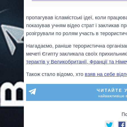
пропагував ісламістські ідеї, коли працюв
показував учням відео страт і закликав пр
розігрували по ролям участь в терористич
Нагадаємо, раніше терористична організаці
мечеті Єгипту закликала своїх прихильник
терактів у Великобританії, Франції та Німе
Також стало відомо, хто
взяв на себе відп
ЧИТАЙТЕ 
найважливіше в
По