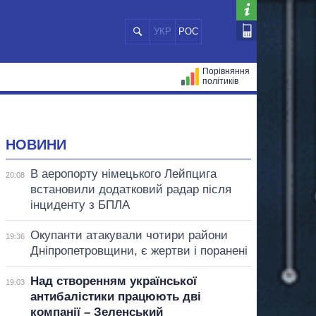
УКР
РОС
Порівняння
політиків
ЦІЙ
МЕРИ МІСТ
ВСІ ПЕРСОНИ
НОВИНИ
В аеропорту німецького Лейпцига
20:08
встановили додатковий радар після
інциденту з БПЛА
Окупанти атакували чотири райони
19:36
Дніпропетровщини, є жертви і поранені
Над створенням української
19:03
антибалістики працюють дві
компанії – Зеленський