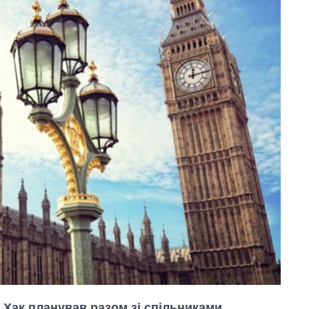
 Хак планував разом зі спільниками