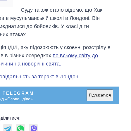
Суду також стало відомо, що Хак
ав в мусульманській школі в Лондоні. Він
иєднатися до бойовиків. У класі діти
них атаках.
я ІДІЛ, яку підозрюють у скоєнні розстрілу в
ів в різних осередках
по всьому світу до
ччини на новорічні свята.
овідальність за теракт в Лондоні.
У TELEGRAM
Підписатися
ід «Слово і діло»
ділитися: