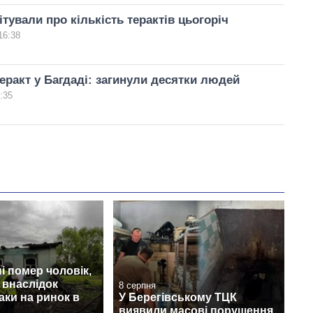
ітували про кількість терактів цьогоріч
16:38
еракт у Багдаді: загинули десятки людей
:35
 помер чоловік,
 внаслідок
8 серпня
аки на ринок в
У Берегівському ТЦК
виявили масові порушення