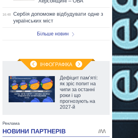
Херсонщині – ОВА
Сербія допоможе відбудувати одне з
16:48
українських міст
Більше новин
ІНФОГРАФІКА
Дефіцит пам’яті:
як зріс попит на
чипи за останні
роки і що
прогнозують на
2027-й