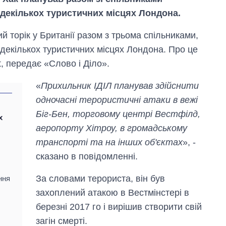
 декількох туристичних місцях Лондона.
й торік у Британії разом з трьома спільниками,
декількох туристичних місцях Лондона. Про це
t, передає «Слово і Діло».
«
Прихильник ІДІЛ планував здійснити
одночасні терористичні атаки в вежі
Біг-Бен, торговому центрі Вестфілд,
х
Вісім масованих
аеропорту Хітроу, в громадському
ударів по Україні
транспорті та на інших об'єктах
», -
за літо: Київ та
сказано в повідомленні.
область стали
головною ціллю
рф
За словами терориста, він був
ння
захоплений атакою в Вестмінстері в
березні 2017 го і вирішив створити свій
загін смерті.