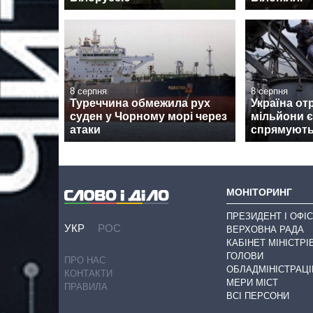
8 серпня
8 серпня
Туреччина обмежила рух
Україна от
суден у Чорному морі через
мільйони є
атаки
спрямуют
МОНІТОРИНГ
ПРЕЗИДЕНТ І ОФІС
УКР
РОС
ВЕРХОВНА РАДА
КАБІНЕТ МІНІСТРІ
ГОЛОВИ
ПРО НАС
ОБЛАДМІНІСТРАЦІ
КОНТАКТИ
МЕРИ МІСТ
ПРАВИЛА
ВСІ ПЕРСОНИ