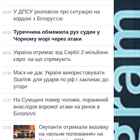
У ДПСУ розповіли про ситуацію на
18:23
кордоні з Білоруссю
Туреччина обмежила рух суден у
18:12
Чорному морі через атаки
Україна отримає від Сербії 2 мільйони
18:01
євро: на що спрямують
Маск не дає Україні використовувати
17:34
Starlink для ударів по рф і закликає до
угоди
На Сумщині помер чоловік, поранений
17:27
внаслідок ворожої атаки на ринок в
Білопіллі
Окупанти отримали вказівку
17:01
на «вільне полювання» на