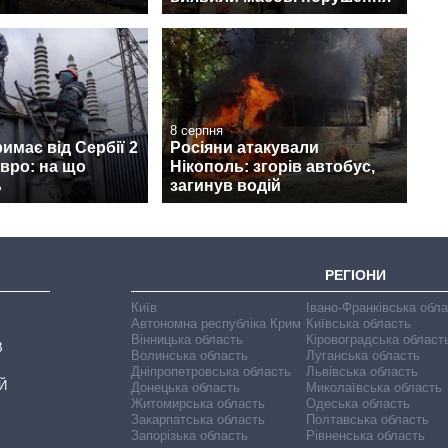
8 серпня
римає від Сербії 2
Росіяни атакували
вро: на що
Нікополь: згорів автобус,
ь
загинув водій
РЕГІОНИ
Київ
Івано-Франківська обл
Автономна республіка Крим
Київська область
Вінницька область
Кіровоградська област
В
Волинська область
Луганська область
Дніпропетровська область
Львівська область
Й
Донецька область
Миколаївська область
Житомирська область
Одеська область
Закарпатська область
Полтавська область
Запорізька область
Рівненська область