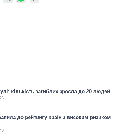
булі: кількість загиблих зросла до 20 людей
26
рапила до рейтингу країн з високим ризиком
40