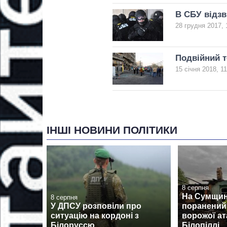
В СБУ відзв
28 грудня 2017, 
Подвійний т
15 січня 2018, 11
ІНШІ НОВИНИ ПОЛІТИКИ
8 серпня
На Сумщині
8 серпня
У ДПСУ розповіли про
поранений
ситуацію на кордоні з
ворожої ат
Білоруссю
Білопіллі