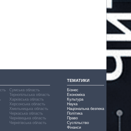
ТЕМАТИКИ
асть
Сумська область
Бізнес
Тернопільська область
Економіка
ь
Харківська область
Культура
Херсонська область
Наука
Хмельницька область
Національна безпека
Черкаська область
Політика
Чернівецька область
Право
Чернігівська область
Суспільство
Фінанси