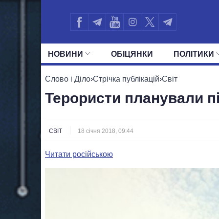
НОВИНИ
ОБIЦЯНКИ
ПОЛIТИКИ
УСІ ПОЛІТИКИ
ПРЕЗИДЕНТ І ОФ
Слово і Діло
›
Стрічка публікацій
›
Світ
Терористи планували пі
СВІТ
18 січня 2018, 09:44
Читати російською