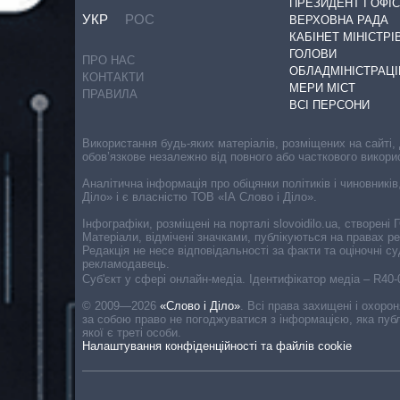
ПРЕЗИДЕНТ І ОФІС
УКР
РОС
ВЕРХОВНА РАДА
КАБІНЕТ МІНІСТРІ
ГОЛОВИ
ПРО НАС
ОБЛАДМІНІСТРАЦІ
КОНТАКТИ
МЕРИ МІСТ
ПРАВИЛА
ВСІ ПЕРСОНИ
Використання будь-яких матеріалів, розміщених на сайті,
обов’язкове незалежно від повного або часткового викори
Аналітична інформація про обіцянки політиків і чиновників
Діло» і є власністю ТОВ «ІА Слово і Діло».
Інфографіки, розміщені на порталі slovoidilo.ua, створен
Матеріали, відмічені значками, публікуються на правах р
Редакція не несе відповідальності за факти та оціночні 
рекламодавець.
Cуб'єкт у сфері онлайн-медіа. Ідентифікатор медіа – R40
© 2009—2026
«Слово і Діло»
.
Всі права захищені і охоро
за собою право не погоджуватися з інформацією, яка публ
якої є треті особи.
Налаштування конфіденційності та файлів cookie