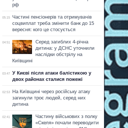
рф
Частині пенсіонерів та отримувачів
05:15
соцвиплат треба змінити банк до 15
вересня: кого це стосується
Серед загиблих 4-річна
04:51
дитина: у ДСНС уточнили
наслідки обстрілу на
Київщині
У Києві після атаки балістикою у
03:47
двох районах сталися пожежі
На Київщині через російську атаку
02:53
загинули троє людей, серед них
дитина
Частину військових з полку
02:41
«Скеля» почали переводити