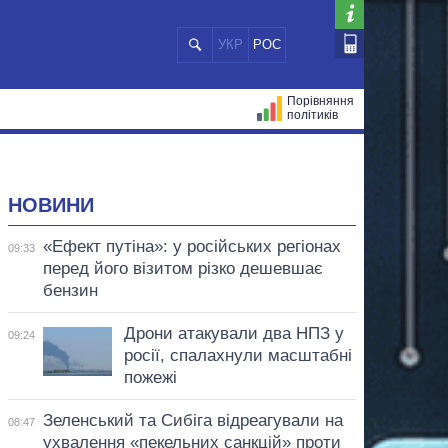
УКР
РОС
Порівняння
політиків
ЦІЙ
МЕРИ МІСТ
ВСІ ПЕРСОНИ
НОВИНИ
«Ефект путіна»: у російських регіонах
09:33
перед його візитом різко дешевшає
бензин
Дрони атакували два НПЗ у
09:24
росії, спалахнули масштабні
пожежі
Зеленський та Сибіга відреагували на
08:47
ухвалення «пекельних санкцій» проти