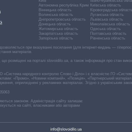
Київ
Івано-Франківська обл
Автономна республіка Крим
Київська область
Вінницька область
Кіровоградська област
В
Волинська область
Луганська область
Дніпропетровська область
Львівська область
Й
Донецька область
Миколаївська область
Житомирська область
Одеська область
Закарпатська область
Полтавська область
Запорізька область
Рівненська область
 дозволяється при вказуванні посилання (для інтернет-видань — гіперпоси
стання матеріалів.
, що розміщені на порталі slovoidilo.ua, а також інформація про стан вик
і ГО «Система народного контролю Слово і Діло» і є власністю ГО «Систе
еклами: «Промо», «Новини компаній», «Позиція», «Партнерський матеріал
судження, оприлюднені у рекламних матеріалах. Згідно з українським зак
-05063
няються законом. Адміністрація сайту залишає
ікується на сайті, власниками або авторами
info@slovoidilo.ua