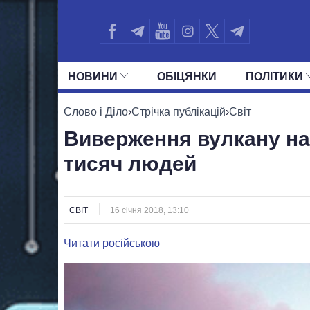
НОВИНИ
ОБIЦЯНКИ
ПОЛIТИКИ
УСІ ПОЛІТИКИ
ПРЕЗИДЕНТ І ОФ
Слово і Діло
›
Стрічка публікацій
›
Світ
Виверження вулкану на
тисяч людей
СВІТ
16 січня 2018, 13:10
Читати російською