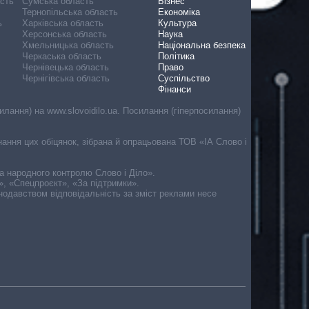
асть
Сумська область
Бізнес
Тернопільська область
Економіка
ь
Харківська область
Культура
Херсонська область
Наука
Хмельницька область
Національна безпека
Черкаська область
Політика
Чернівецька область
Право
Чернігівська область
Суспільство
Фінанси
лання) на www.slovoidilo.ua. Посилання (гіперпосилання)
онання цих обіцянок, зібрана й опрацьована ТОВ «ІА Слово і
ма народного контролю Слово і Діло».
», «Спецпроєкт», «За підтримки».
онодавством відповідальність за зміст реклами несе