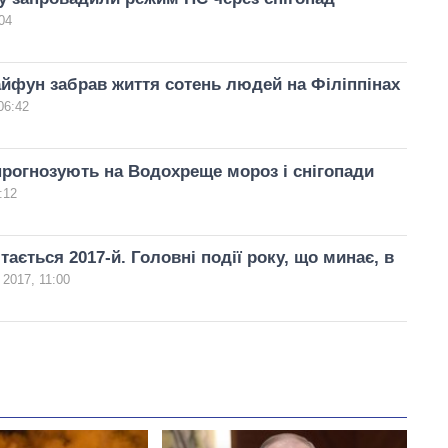
04
йфун забрав життя сотень людей на Філіппінах
06:42
рогнозують на Водохреще мороз і снігопади
:12
тається 2017-й. Головні події року, що минає, в
 2017, 11:00