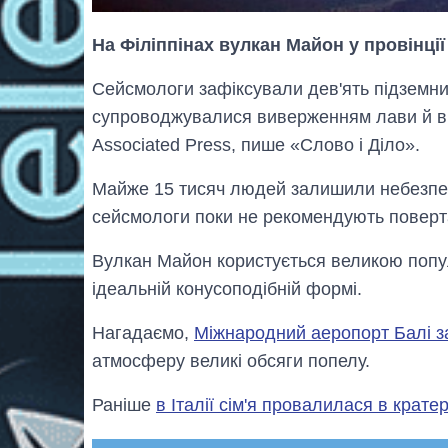
На Філіппінах вулкан Майон у провінці
Сейсмологи зафіксували дев'ять підземних
супроводжувалися виверженням лави й ви
Associated Press, пише «Слово і Діло».
Майже 15 тисяч людей залишили небезпечн
сейсмологи поки не рекомендують поверт
Вулкан Майон користується великою попул
ідеальній конусоподібній формі.
Нагадаємо,
Міжнародний аеропорт Балі з
атмосферу великі обсяги попелу.
Раніше
в Італії сім'я провалилася в крате