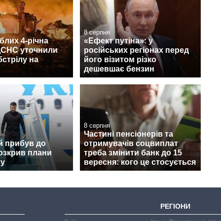
8 серпня
блих 4-річна
«Ефект путіна»: у
 ДСНС уточнили
російських регіонах перед
бстрілу на
його візитом різко
дешевшає бензин
8 серпня
Частині пенсіонерів та
й прибув до
отримувачів соцвиплат
розкрив плани
треба змінити банк до 15
ту
вересня: кого це стосується
РЕГІОНИ