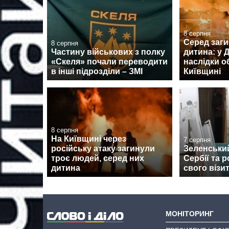
8 серпня
Серед заги
8 серпня
Частину військових з полку
дитина: у
«Скеля» почали переводити
наслідки о
в інші підрозділи – ЗМІ
Київщині
8 серпня
На Київщині через
7 серпня
російську атаку загинули
Зеленськи
троє людей, серед них
Сербії та 
дитина
свого візи
МОНІТОРИНГ