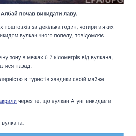
ї Албай почав викидати лаву.
 поштовхів за декілька годин, чотири з яких
кидом вулканічного попелу, повідомляє
у зону в межах 6-7 кілометрів від вулкана,
атися назад.
ярністю в туристів завдяки своїй майже
акрили
через те, що вулкан Агунг викидає в
Скільки картоплі
вирощували в
Україні до і під час
великої війни
р
вулкана.