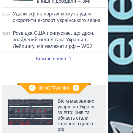
в інші підрозділи – ЗМІ
Удари рф по портах можуть удвічі
01:59
скоротити експорт українського зерна
Розвідка США припускає, що дрон,
00:57
знайдений біля літака України в
Лейпцигу, міг належати рф – WSJ
Більше новин
ІНФОГРАФІКА
Вісім масованих
ударів по Україні
за літо: Київ та
область стали
головною ціллю
рф