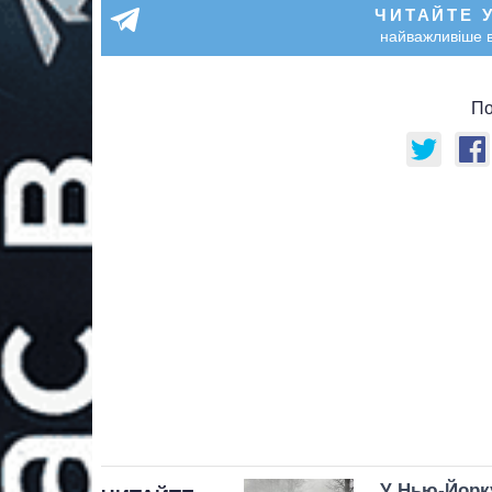
ЧИТАЙТЕ 
найважливіше в
По
У Нью-Йорку