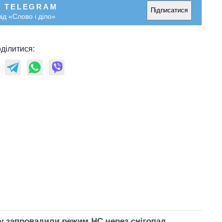
У TELEGRAM
Підписатися
ід «Слово і діло»
ділитися:
 запровадили режим НС через снігопад