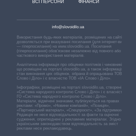
ВСІ ПЕРСОНИ
ФІНАНСИ
info@slovoidilo.ua
Використання будь-яких матеріалів, розміщених на сайті,
дозволяється при вказуванні посилання (для інтернет-видань
— гіперпосилання) на www.slovoidilo.ua. Посилання
(гіперпосилання) обов’язкове незалежно від повного або
часткового використання матеріалів.
Аналітична інформація про обіцянки політиків і чиновників,
що розміщені на порталі slovoidilo.ua, а також інформація про
стан виконання цих обіцянок, зібрана й опрацьована ТОВ «ІА
Слово і Діло» і є власністю ТОВ «ІА Слово і Діло».
Інфографіки, розміщені на порталі slovoidilo.ua, створені ГО
«Система народного контролю Слово і Діло» і є власністю
ГО «Система народного контролю Слово і Діло».
Матеріали, відмічені значками, публікуються на правах
реклами: «Промо», «Новини компаній», «Позиція»,
«Партнерський матеріал», «Спецпроєкт», «За підтримки».
Редакція не несе відповідальності за факти та оціночні
судження, оприлюднені у рекламних матеріалах. Згідно з
українським законодавством відповідальність за зміст
реклами несе рекламодавець.