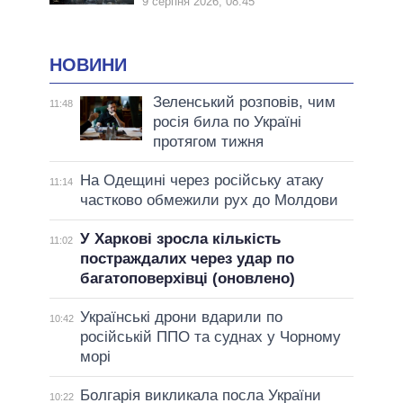
9 серпня 2026, 08:45
НОВИНИ
Зеленський розповів, чим
11:48
росія била по Україні
протягом тижня
На Одещині через російську атаку
11:14
частково обмежили рух до Молдови
У Харкові зросла кількість
11:02
постраждалих через удар по
багатоповерхівці (оновлено)
Українські дрони вдарили по
10:42
російській ППО та суднах у Чорному
морі
Болгарія викликала посла України
10:22