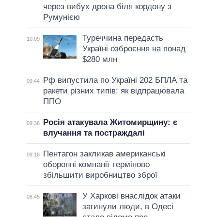
через вибух дрона біля кордону з
Румунією
Туреччина передасть
10:09
Україні озброєння на понад
$280 млн
Рф випустила по Україні 202 БПЛА та
09:44
ракети різних типів: як відпрацювала
ППО
Росія атакувала Житомирщину: є
09:36
влучання та постраждалі
Пентагон закликав американські
09:18
оборонні компанії терміново
збільшити виробництво зброї
У Харкові внаслідок атаки
08:45
загинули люди, в Одесі