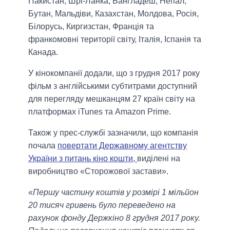
Пакистан, Шрі-Ланка, Бангладеш, Непал,
Бутан, Мальдіви, Казахстан, Молдова, Росія,
Білорусь, Киргизстан, Франція та
франкомовні території світу, Італія, Іспанія та
Канада.
У кінокомпанії додали, що з грудня 2017 року
фільм з англійськими субтитрами доступний
для перегляду мешканцям 27 країн світу на
платформах iTunes та Amazon Prime.
Також у прес-службі зазначили, що компанія
почала
повертати Державному агентству
України з питань кіно кошти,
виділені на
виробництво «Сторожової застави».
«
Першу частину коштів у розмірі 1 мільйон
20 тисяч гривень було переведено на
рахунок фонду Держкіно 8 грудня 2017 року.