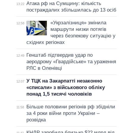
Атака рф на Сумщину: кількість
13:22
постраждалих збільшилась до 13 осіб
«Укрзалізниця» змінила
12:58
маршрути низки потягів
через безпекову ситуацію у
східних регіонах
Генштаб підтвердив удар по
12:49
аеродрому «Гвардійське» та ураження
РЛС в Оленівці
У ТЦК на Закарпатті незаконно
12:07
«списали» з військового обліку
понад 1,5 тисячі чоловіків
Більше половини регіонів рф збідніли
11:58
за 4 роки війни проти України –
розвідка
КНДР заробила близько $22 млрд від
11:41