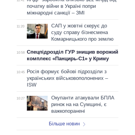
початку війни в Україні попри
міжнародні санкції – ЗМІ
САП у жовтні скерує до
11:20
суду справу бізнесмена
Комарницького про землю
Спецпідрозділ ГУР знищив ворожий
10:58
комплекс «Панцирь-С1» у Криму
Росія формує бойові підрозділи з
10:45
українських військовополонених –
ISW
Окупанти атакували БПЛА
10:27
ринок на на Сумщині, є
важкопоранені
Більше новин