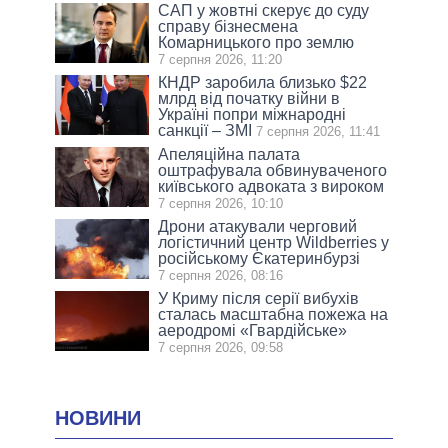
САП у жовтні скерує до суду
справу бізнесмена
Комарницького про землю
7 серпня 2026, 11:20
КНДР заробила близько $22
млрд від початку війни в
Україні попри міжнародні
санкції – ЗМІ
7 серпня 2026, 11:41
Апеляційна палата
оштрафувала обвинуваченого
київського адвоката з вироком
7 серпня 2026, 10:10
Дрони атакували черговий
логістичний центр Wildberries у
російському Єкатеринбурзі
7 серпня 2026, 08:16
У Криму після серії вибухів
сталась масштабна пожежа на
аеродромі «Гвардійське»
7 серпня 2026, 09:58
НОВИНИ