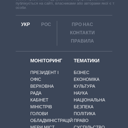
публікується на сайті, власниками або авторами якої є треті
особи.
УКР
РОС
ПРО НАС
КОНТАКТИ
ПРАВИЛА
МОНІТОРИНГ
ТЕМАТИКИ
ПРЕЗИДЕНТ І
БІЗНЕС
ОФІС
ЕКОНОМІКА
ВЕРХОВНА
КУЛЬТУРА
РАДА
НАУКА
КАБІНЕТ
НАЦІОНАЛЬНА
МІНІСТРІВ
БЕЗПЕКА
ГОЛОВИ
ПОЛІТИКА
ОБЛАДМІНІСТРАЦІЙ
ПРАВО
МЕРИ МІСТ
СУСПІЛЬСТВО