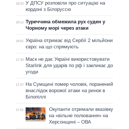
У ДПСУ розповіли про ситуацію на
18:23
кордоні з Білоруссю
Туреччина обмежила рух суден у
18:12
Чорному морі через атаки
Україна отримає від Сербії 2 мільйони
18:01
євро: на що спрямують
Маск не дає Україні використовувати
17:34
Starlink для ударів по рф і закликає до
угоди
На Сумщині помер чоловік, поранений
17:27
внаслідок ворожої атаки на ринок в
Білопіллі
Окупанти отримали вказівку
17:01
на «вільне полювання» на
Херсонщині – ОВА