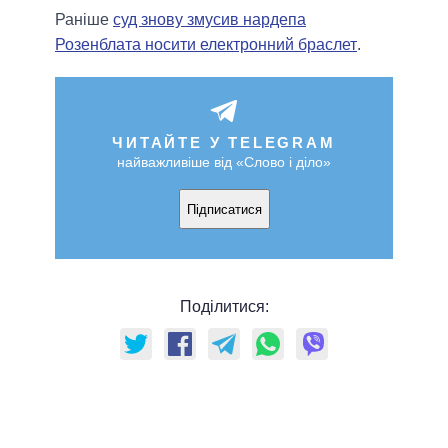
Раніше
суд знову змусив нардепа
Розенблата носити електронний браслет
.
ЧИТАЙТЕ У TELEGRAM
найважливіше від «Слово і діло»
Підписатися
Поділитися: