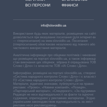
ВСІ ПЕРСОНИ
ФІНАНСИ
info@slovoidilo.ua
Використання будь-яких матеріалів, розміщених на сайті,
дозволяється при вказуванні посилання (для інтернет-видань
— гіперпосилання) на www.slovoidilo.ua. Посилання
(гіперпосилання) обов’язкове незалежно від повного або
часткового використання матеріалів.
Аналітична інформація про обіцянки політиків і чиновників,
що розміщені на порталі slovoidilo.ua, а також інформація про
стан виконання цих обіцянок, зібрана й опрацьована ТОВ «ІА
Слово і Діло» і є власністю ТОВ «ІА Слово і Діло».
Інфографіки, розміщені на порталі slovoidilo.ua, створені ГО
«Система народного контролю Слово і Діло» і є власністю
ГО «Система народного контролю Слово і Діло».
Матеріали, відмічені значками, публікуються на правах
реклами: «Промо», «Новини компаній», «Позиція»,
«Партнерський матеріал», «Спецпроєкт», «За підтримки».
Редакція не несе відповідальності за факти та оціночні
судження, оприлюднені у рекламних матеріалах. Згідно з
українським законодавством відповідальність за зміст
реклами несе рекламодавець.