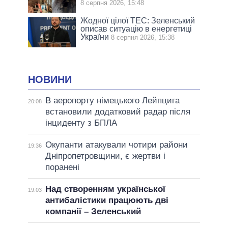
8 серпня 2026, 15:48
Жодної цілої ТЕС: Зеленський
описав ситуацію в енергетиці
України
8 серпня 2026, 15:38
НОВИНИ
В аеропорту німецького Лейпцига
20:08
встановили додатковий радар після
інциденту з БПЛА
Окупанти атакували чотири райони
19:36
Дніпропетровщини, є жертви і
поранені
Над створенням української
19:03
антибалістики працюють дві
компанії – Зеленський