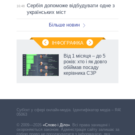
Сербія допоможе відбудувати одне з
16:48
українських міст
Більше новин
ІНФОГРАФІКА
жет
Від 1 місяця – до 5
років: хто і як довго
ків
обіймав посаду
керівника СЗР
Cуб'єкт у сфері онлайн-медіа. Ідентифікатор медіа – R40-
05063
© 2009—2026
«Слово і Діло»
.
Всі права захищені і
охороняються законом. Адміністрація сайту залишає за
собою право не погоджуватися з інформацією, яка