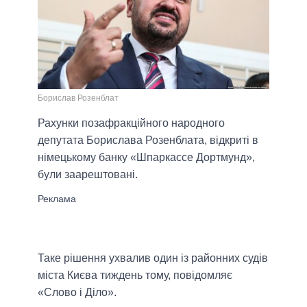
Борислав Розенблат
Рахунки позафракційного народного
депутата Борислава Розенблата, відкриті в
німецькому банку «Шпаркассе Дортмунд»,
були заарештовані.
Таке рішення ухвалив один із районних судів
міста Києва тиждень тому, повідомляє
«Слово і Діло».