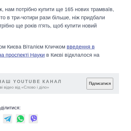
, нам потрібно купити ще 165 нових трамваїв,
бто в три-чотири рази більше, ніж придбали
рібно ще років п'ять, щоб купити новий
ом Києва Віталієм Кличком
введення в
а проспекті Науки
в Києві відклалося на
НАШ YOUTUBE КАНАЛ
Підписатися
і відео від «Слово і діло»
ділитися: