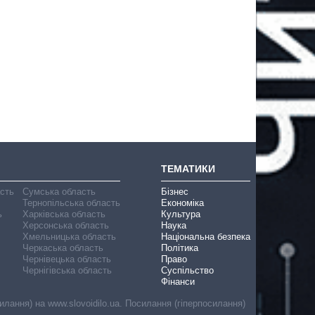
ТЕМАТИКИ
асть
Сумська область
Бізнес
Тернопільська область
Економіка
ь
Харківська область
Культура
Херсонська область
Наука
Хмельницька область
Національна безпека
Черкаська область
Політика
Чернівецька область
Право
Чернігівська область
Суспільство
Фінанси
лання) на www.slovoidilo.ua. Посилання (гіперпосилання)