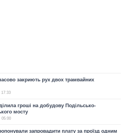
часово закриють рух двох трамвайних
 17:33
ділила гроші на добудову Подільсько-
ького мосту
 05:00
опонували запровадити плату за проїзд одним