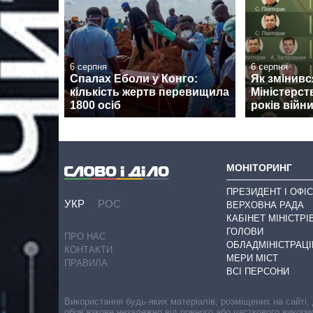
6 серпня
6 серпня
Спалах Еболи у Конго:
Як змінив
кількість жертв перевищила
Міністерст
1800 осіб
років війн
МОНІТОРИНГ
ПРЕЗИДЕНТ І ОФІС
УКР
РОС
ВЕРХОВНА РАДА
КАБІНЕТ МІНІСТРІ
ГОЛОВИ
ПРО НАС
ОБЛАДМІНІСТРАЦІ
КОНТАКТИ
МЕРИ МІСТ
ПРАВИЛА
ВСІ ПЕРСОНИ
Використання будь-яких матеріалів, розміщених на сайті,
обов’язкове незалежно від повного або часткового викори