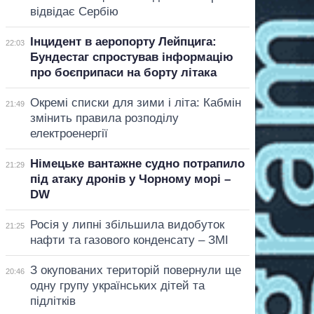
відвідає Сербію
Інцидент в аеропорту Лейпцига:
22:03
Бундестаг спростував інформацію
про боєприпаси на борту літака
Окремі списки для зими і літа: Кабмін
21:49
змінить правила розподілу
електроенергії
Німецьке вантажне судно потрапило
21:29
під атаку дронів у Чорному морі –
DW
Росія у липні збільшила видобуток
21:25
нафти та газового конденсату – ЗМІ
З окупованих територій повернули ще
20:46
одну групу українських дітей та
підлітків