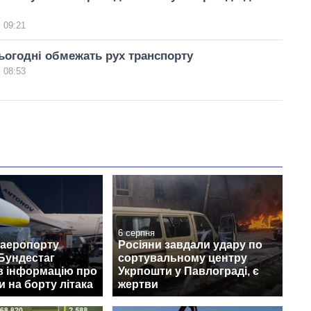
 09:21
сьогодні обмежать рух транспорту
 08:53
6 серпня
 аеропорту
Росіяни завдали удару по
Бундестаг
сортувальному центру
в інформацію про
Укрпошти у Павлограді, є
 на борту літака
жертви