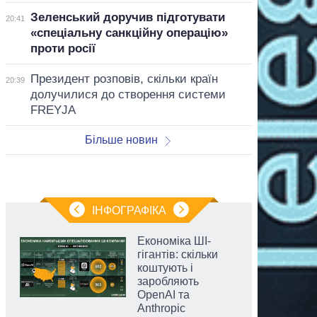
Зеленський доручив підготувати
20:41
«спеціальну санкційну операцію»
проти росії
Президент розповів, скільки країн
20:39
долучилися до створення системи
FREYJA
Більше новин
ІНФОГРАФІКА
Економіка ШІ-
гігантів: скільки
коштують і
заробляють
OpenAI та
Anthropic