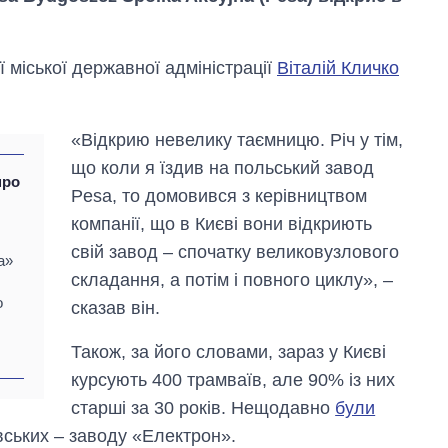
 міської державної адміністрації
Віталій Кличко
«Відкрию невелику таємницю. Річ у тім,
що коли я їздив на польський завод
про
Pesa, то домовився з керівництвом
компанії, що в Києві вони відкриють
свій завод – спочатку великовузлового
а»
складання, а потім і повного циклу», –
о
сказав він.
Скільки картоплі
Також, за його словами, зараз у Києві
вирощували в
Україні до і під час
курсують 400 трамваїв, але 90% із них
великої війни
старші за 30 років. Нещодавно
були
вських – заводу «Електрон».