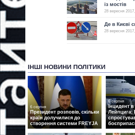
із мостів
28 вересня 2017,
Де в Києві 
28 вересня 2017,
ІНШІ НОВИНИ ПОЛІТИКИ
6 серпня
Інцидент в
6 серпня
Президент розповів, скільки
Лейпцига: 
країн долучилися до
спростува
створення системи FREYJA
боєприпаси