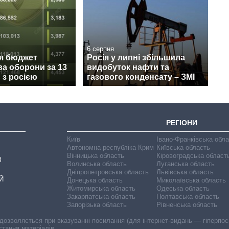
6 серпня
ся бюджет
Росія у липні збільшила
ва оборони за 13
видобуток нафти та
и з росією
газового конденсату – ЗМІ
РЕГІОНИ
Київ
Івано-Франківська обл
Автономна республіка Крим
Київська область
Вінницька область
Кіровоградська област
В
Волинська область
Луганська область
Дніпропетровська область
Львівська область
Й
Донецька область
Миколаївська область
Житомирська область
Одеська область
Закарпатська область
Полтавська область
Запорізька область
Рівненська область
 дозволяється при вказуванні посилання (для інтернет-видань — гіперпоси
стання матеріалів.