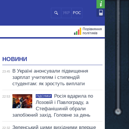
УКР
РОС
Порівняння
політиків
ЦІЙ
МЕРИ МІСТ
ВСІ ПЕРСОНИ
НОВИНИ
В Україні анонсували підвищення
23:45
зарплат учителям і стипендій
студентам: як зростуть виплати
Росія вдарила по
ПІДСУМКИ
22:53
Лозовій і Павлограду, а
Стефанішиній обрали
запобіжний захід. Головне за день
Зеленський цими вихідними вперше
22:32