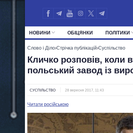
НОВИНИ
ОБIЦЯНКИ
ПОЛIТИКИ
УСІ ПОЛІТИКИ
ПРЕЗИДЕНТ І ОФ
Слово і Діло
›
Стрічка публікацій
›
Суспільство
Кличко розповів, коли в
польський завод із вир
СУСПІЛЬСТВО
28 вересня 2017, 11:43
Читати російською