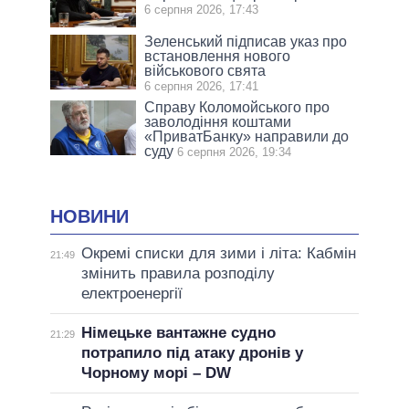
6 серпня 2026, 17:43
Зеленський підписав указ про
встановлення нового
військового свята
6 серпня 2026, 17:41
Справу Коломойського про
заволодіння коштами
«ПриватБанку» направили до
суду
6 серпня 2026, 19:34
НОВИНИ
Окремі списки для зими і літа: Кабмін
21:49
змінить правила розподілу
електроенергії
Німецьке вантажне судно
21:29
потрапило під атаку дронів у
Чорному морі – DW