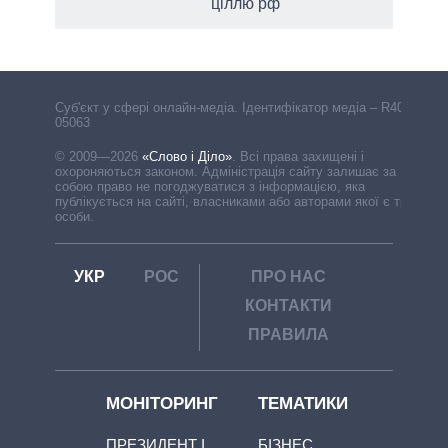
ціллю рф
Cуб'єкт у сфері онлайн-медіа. Ідентифікатор медіа – R40-
05063
© 2009—2026
«Слово і Діло»
.
Всі права захищені і
охороняються законом. Адміністрація сайту залишає за
собою право не погоджуватися з інформацією, яка
публікується на сайті, власниками або авторами якої є треті
особи.
УКР
РОС
ПРО НАС
КОНТАКТИ
ПРАВИЛА
МОНІТОРИНГ
ТЕМАТИКИ
ПРЕЗИДЕНТ І
БІЗНЕС