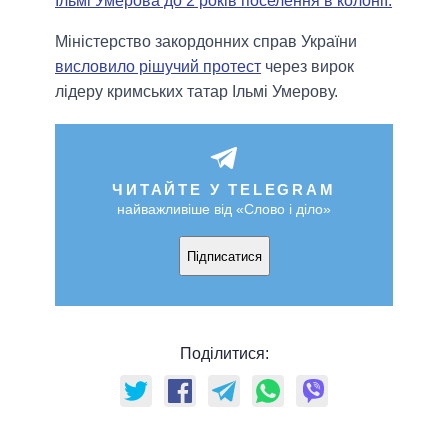
Ільмі Умерова до 2 років поселення в колонії.
Міністерство закордонних справ України
висловило рішучий протест
через вирок
лідеру кримських татар Ільмі Умерову.
ЧИТАЙТЕ У TELEGRAM
найважливіше від «Слово і діло»
Підписатися
Поділитися: