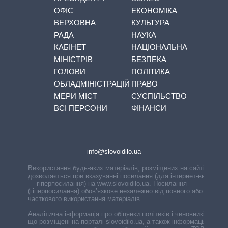
ОФІС
ЕКОНОМІКА
ВЕРХОВНА
КУЛЬТУРА
РАДА
НАУКА
КАБІНЕТ
НАЦІОНАЛЬНА
МІНІСТРІВ
БЕЗПЕКА
ГОЛОВИ
ПОЛІТИКА
ОБЛАДМІНІСТРАЦІЙ
ПРАВО
МЕРИ МІСТ
СУСПІЛЬСТВО
ВСІ ПЕРСОНИ
ФІНАНСИ
info@slovoidilo.ua
Використання будь-яких матеріалів, розміщених на сайті,
дозволяється при вказуванні посилання (для інтернет-видань
— гіперпосилання) на www.slovoidilo.ua. Посилання
(гіперпосилання) обов’язкове незалежно від повного або
часткового використання матеріалів.
Аналітична інформація про обіцянки політиків і чиновників,
що розміщені на порталі slovoidilo.ua, а також інформація про