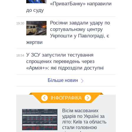
«ПриватБанку» направили
до суду
Росіяни завдали удару по
19:30
сортувальному центру
Укрпошти у Павлограді, є
жертви
У ЗСУ запустили тестування
18:54
спрощених переведень через
«Армія+»: які підрозділи доступні
Більше новин
ІНФОГРАФІКА
жет
Вісім масованих
ударів по Україні за
ків
літо: Київ та область
стали головною