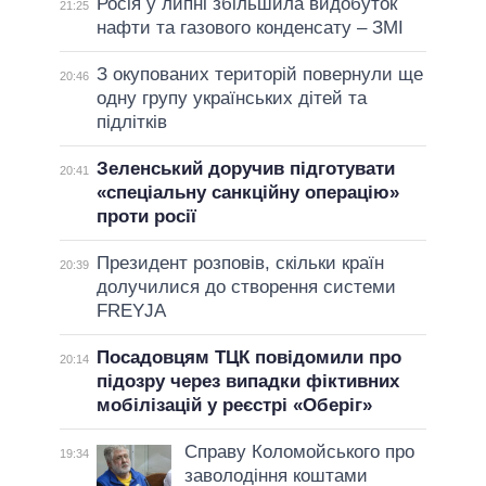
Росія у липні збільшила видобуток
21:25
нафти та газового конденсату – ЗМІ
З окупованих територій повернули ще
20:46
одну групу українських дітей та
підлітків
Зеленський доручив підготувати
20:41
«спеціальну санкційну операцію»
проти росії
Президент розповів, скільки країн
20:39
долучилися до створення системи
FREYJA
Посадовцям ТЦК повідомили про
20:14
підозру через випадки фіктивних
мобілізацій у реєстрі «Оберіг»
Справу Коломойського про
19:34
заволодіння коштами