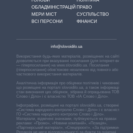
ОБЛАДМІНІСТРАЦІЙ
ПРАВО
МЕРИ МІСТ
СУСПІЛЬСТВО
ВСІ ПЕРСОНИ
ФІНАНСИ
info@slovoidilo.ua
Використання будь-яких матеріалів, розміщених на сайті,
дозволяється при вказуванні посилання (для інтернет-видань
— гіперпосилання) на www.slovoidilo.ua. Посилання
(гіперпосилання) обов’язкове незалежно від повного або
часткового використання матеріалів.
Аналітична інформація про обіцянки політиків і чиновників,
що розміщені на порталі slovoidilo.ua, а також інформація про
стан виконання цих обіцянок, зібрана й опрацьована ТОВ «ІА
Слово і Діло» і є власністю ТОВ «ІА Слово і Діло».
Інфографіки, розміщені на порталі slovoidilo.ua, створені ГО
«Система народного контролю Слово і Діло» і є власністю
ГО «Система народного контролю Слово і Діло».
Матеріали, відмічені значками, публікуються на правах
реклами: «Промо», «Новини компаній», «Позиція»,
«Партнерський матеріал», «Спецпроєкт», «За підтримки».
Редакція не несе відповідальності за факти та оціночні