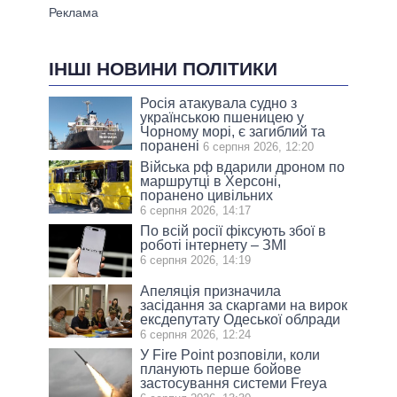
ІНШІ НОВИНИ ПОЛІТИКИ
Росія атакувала судно з
українською пшеницею у
Чорному морі, є загиблий та
поранені
6 серпня 2026, 12:20
Війська рф вдарили дроном по
маршрутці в Херсоні,
поранено цивільних
6 серпня 2026, 14:17
По всій росії фіксують збої в
роботі інтернету – ЗМІ
6 серпня 2026, 14:19
Апеляція призначила
засідання за скаргами на вирок
ексдепутату Одеської облради
6 серпня 2026, 12:24
У Fire Point розповіли, коли
планують перше бойове
застосування системи Freya