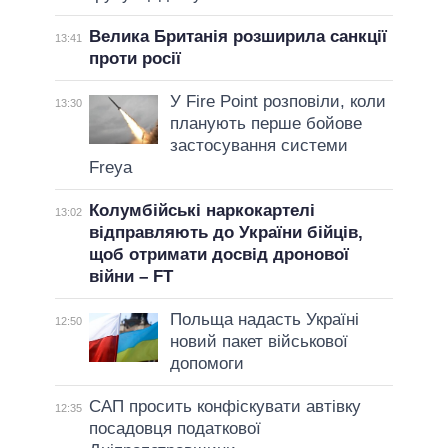
Велика Британія розширила санкції
13:41
проти росії
У Fire Point розповіли, коли
13:30
планують перше бойове
застосування системи
Freya
Колумбійські наркокартелі
13:02
відправляють до України бійців,
щоб отримати досвід дронової
війни – FT
Польща надасть Україні
12:50
новий пакет військової
допомоги
САП просить конфіскувати автівку
12:35
посадовця податкової