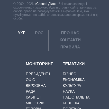
© 2009—2026
«Слово і Діло»
.
Всі права захищені і
охороняються законом. Адміністрація сайту залишає за
собою право не погоджуватися з інформацією, яка
публікується на сайті, власниками або авторами якої є треті
особи.
УКР
РОС
ПРО НАС
КОНТАКТИ
ПРАВИЛА
МОНІТОРИНГ
ТЕМАТИКИ
ПРЕЗИДЕНТ І
БІЗНЕС
ОФІС
ЕКОНОМІКА
ВЕРХОВНА
КУЛЬТУРА
РАДА
НАУКА
КАБІНЕТ
НАЦІОНАЛЬНА
МІНІСТРІВ
БЕЗПЕКА
ГОЛОВИ
ПОЛІТИКА