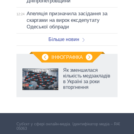
Дніпропетровщини
Апеляція призначила засідання за
12:24
скаргами на вирок ексдепутату
Одеської облради
Більше новин
ІНФОГРАФІКА
Як зменшилася
раїні
кількість медзакладів
ої
в Україні за роки
вторгнення
Cуб'єкт у сфері онлайн-медіа. Ідентифікатор медіа – R40-
05063