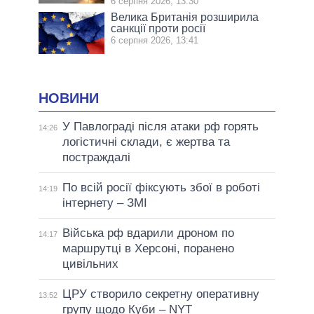
6 серпня 2026, 13:30
Велика Британія розширила
санкції проти росії
6 серпня 2026, 13:41
НОВИНИ
У Павлограді після атаки рф горять
14:26
логістичні склади, є жертва та
постраждалі
По всій росії фіксують збої в роботі
14:19
інтернету – ЗМІ
Війська рф вдарили дроном по
14:17
маршрутці в Херсоні, поранено
цивільних
ЦРУ створило секретну оперативну
13:52
групу щодо Куби – NYT