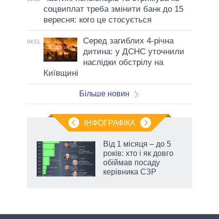
соцвиплат треба змінити банк до 15
вересня: кого це стосується
Серед загиблих 4-річна
04:51
дитина: у ДСНС уточнили
наслідки обстрілу на
Київщині
Більше новин
ІНФОГРАФІКА
 як
Від 1 місяця – до 5
и за
років: хто і як довго
обіймав посаду
2027-
керівника СЗР