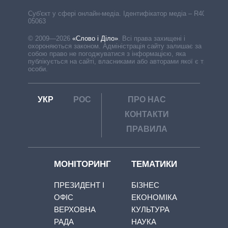
Cуб'єкт у сфері онлайн-медіа. Ідентифікатор медіа – R40-
05063
© 2009—2026
«Слово і Діло»
.
Всі права захищені і
охороняються законом. Адміністрація сайту залишає за
собою право не погоджуватися з інформацією, яка
публікується на сайті, власниками або авторами якої є треті
особи.
УКР
РОС
ПРО НАС
КОНТАКТИ
ПРАВИЛА
МОНІТОРИНГ
ТЕМАТИКИ
ПРЕЗИДЕНТ І
БІЗНЕС
ОФІС
ЕКОНОМІКА
ВЕРХОВНА
КУЛЬТУРА
РАДА
НАУКА