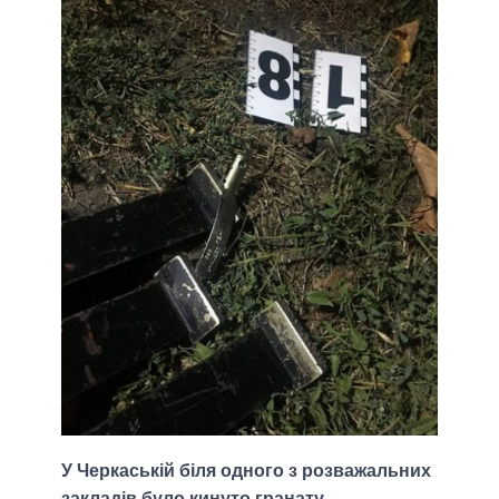
У Черкаській біля одного з розважальних
закладів було кинуто гранату.