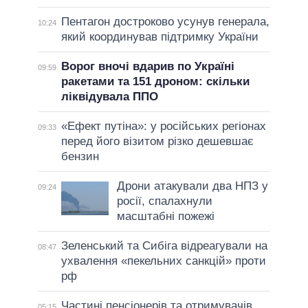
Пентагон достроково усунув генерала,
10:24
який координував підтримку України
Ворог вночі вдарив по Україні
09:59
ракетами та 151 дроном: скільки
ліквідувала ППО
«Ефект путіна»: у російських регіонах
09:33
перед його візитом різко дешевшає
бензин
Дрони атакували два НПЗ у
09:24
росії, спалахнули
масштабні пожежі
Зеленський та Сибіга відреагували на
08:47
ухвалення «пекельних санкцій» проти
рф
Частині пенсіонерів та отримувачів
05:15