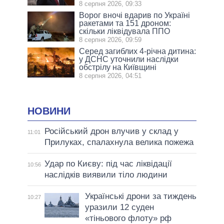
8 серпня 2026, 09:33
Ворог вночі вдарив по Україні
ракетами та 151 дроном:
скільки ліквідувала ППО
8 серпня 2026, 09:59
Серед загиблих 4-річна дитина:
у ДСНС уточнили наслідки
обстрілу на Київщині
8 серпня 2026, 04:51
НОВИНИ
Російський дрон влучив у склад у
11:01
Прилуках, спалахнула велика пожежа
Удар по Києву: під час ліквідації
10:56
наслідків виявили тіло людини
Українські дрони за тиждень
10:27
уразили 12 суден
«тіньового флоту» рф