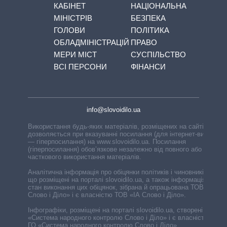
КАБІНЕТ
НАЦІОНАЛЬНА
МІНІСТРІВ
БЕЗПЕКА
ГОЛОВИ
ПОЛІТИКА
ОБЛАДМІНІСТРАЦІЙ
ПРАВО
МЕРИ МІСТ
СУСПІЛЬСТВО
ВСІ ПЕРСОНИ
ФІНАНСИ
info@slovoidilo.ua
Використання будь-яких матеріалів, розміщених на сайті,
дозволяється при вказуванні посилання (для інтернет-видань
— гіперпосилання) на www.slovoidilo.ua. Посилання
(гіперпосилання) обов’язкове незалежно від повного або
часткового використання матеріалів.
Аналітична інформація про обіцянки політиків і чиновників,
що розміщені на порталі slovoidilo.ua, а також інформація про
стан виконання цих обіцянок, зібрана й опрацьована ТОВ «ІА
Слово і Діло» і є власністю ТОВ «ІА Слово і Діло».
Інфографіки, розміщені на порталі slovoidilo.ua, створені ГО
«Система народного контролю Слово і Діло» і є власністю
ГО «Система народного контролю Слово і Діло».