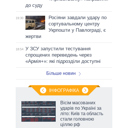
до суду
Росіяни завдали удару по
19:30
сортувальному центру
Укрпошти у Павлограді, є
жертви
У ЗСУ запустили тестування
18:54
спрощених переведень через
«Армія+»: які підрозділи доступні
Більше новин
ІНФОГРАФІКА
Вісім масованих
ть
ударів по Україні за
літо: Київ та область
стали головною
ціллю рф