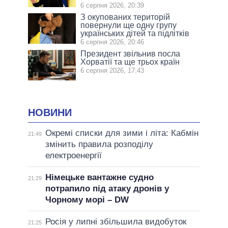
6 серпня 2026, 20:39
З окупованих територій
повернули ще одну групу
українських дітей та підлітків
6 серпня 2026, 20:46
Президент звільнив посла
Хорватії та ще трьох країн
6 серпня 2026, 17:43
НОВИНИ
Окремі списки для зими і літа: Кабмін
21:49
змінить правила розподілу
електроенергії
Німецьке вантажне судно
21:29
потрапило під атаку дронів у
Чорному морі – DW
Росія у липні збільшила видобуток
21:25