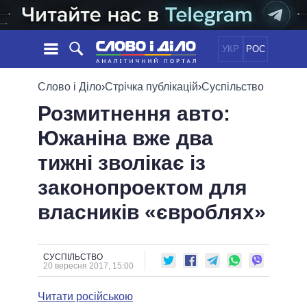
УКР
РОС
НОВИНИ
Слово і Діло
›
Стрічка публікацій
›
Суспільство
Розмитнення авто:
ОБIЦЯНКИ
СТРІЧКА
ПОЛІТИКА
Южаніна вже два
ПОДІЇ
ЕКОНОМІКА
ПОЛIТИКИ
тижні зволікає із
СТАТТІ
СУСПІЛЬСТВО
ІНФОГРАФІКА
ДУМКИ
СВІТ
УСІ ПОЛІТИКИ
законопроектом для
ОГЛЯДИ
ПРЕЗИДЕНТ І ОФІС
власників «євроблях»
ВІДЕО
ДАЙДЖЕСТИ
ВЕРХОВНА РАДА
ПІДТРИМАТИ
КАБІНЕТ МІНІСТРІВ
ГОЛОВИ ОБЛАДМІНІСТРАЦІЙ
СУСПІЛЬСТВО
ПОРІВНЯННЯ ПОЛІТИКІВ
20 вересня 2017, 15:00
МЕРИ МІСТ
Читати російською
ВСІ ПЕРСОНИ