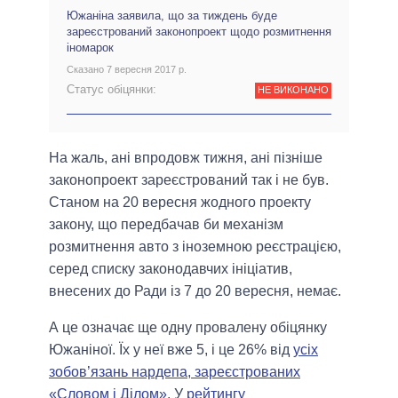
Южаніна заявила, що за тиждень буде
зареєстрований законопроект щодо розмитнення
іномарок
Сказано 7 вересня 2017 р.
Статус обіцянки:
НЕ ВИКОНАНО
На жаль, ані впродовж тижня, ані пізніше
законопроект зареєстрований так і не був.
Станом на 20 вересня жодного проекту
закону, що передбачав би механізм
розмитнення авто з іноземною реєстрацією,
серед списку законодавчих ініціатив,
внесених до Ради із 7 до 20 вересня, немає.
А це означає ще одну провалену обіцянку
Южаніної. Їх у неї вже 5, і це 26% від
усіх
зобов’язань нардепа, зареєстрованих
«Словом і Ділом»
. У
рейтингу