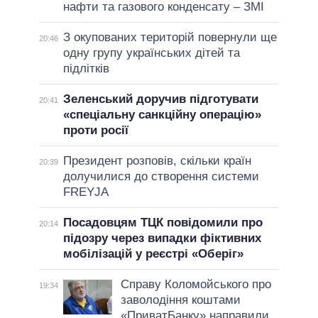
нафти та газового конденсату – ЗМІ
З окупованих територій повернули ще
20:46
одну групу українських дітей та
підлітків
Зеленський доручив підготувати
20:41
«спеціальну санкційну операцію»
проти росії
Президент розповів, скільки країн
20:39
долучилися до створення системи
FREYJA
Посадовцям ТЦК повідомили про
20:14
підозру через випадки фіктивних
мобілізацій у реєстрі «Оберіг»
Справу Коломойського про
19:34
заволодіння коштами
«ПриватБанку» направили