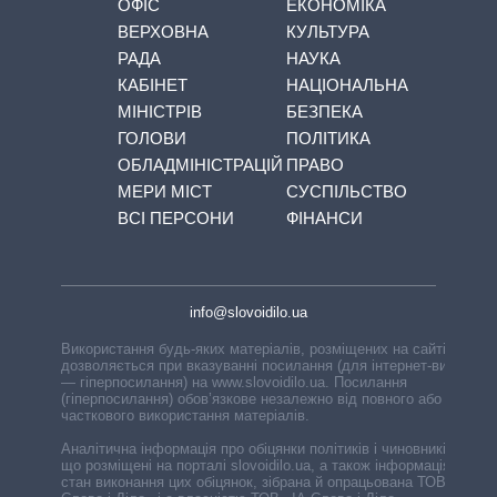
ОФІС
ЕКОНОМІКА
ВЕРХОВНА
КУЛЬТУРА
РАДА
НАУКА
КАБІНЕТ
НАЦІОНАЛЬНА
МІНІСТРІВ
БЕЗПЕКА
ГОЛОВИ
ПОЛІТИКА
ОБЛАДМІНІСТРАЦІЙ
ПРАВО
МЕРИ МІСТ
СУСПІЛЬСТВО
ВСІ ПЕРСОНИ
ФІНАНСИ
info@slovoidilo.ua
Використання будь-яких матеріалів, розміщених на сайті,
дозволяється при вказуванні посилання (для інтернет-видань
— гіперпосилання) на www.slovoidilo.ua. Посилання
(гіперпосилання) обов’язкове незалежно від повного або
часткового використання матеріалів.
Аналітична інформація про обіцянки політиків і чиновників,
що розміщені на порталі slovoidilo.ua, а також інформація про
стан виконання цих обіцянок, зібрана й опрацьована ТОВ «ІА