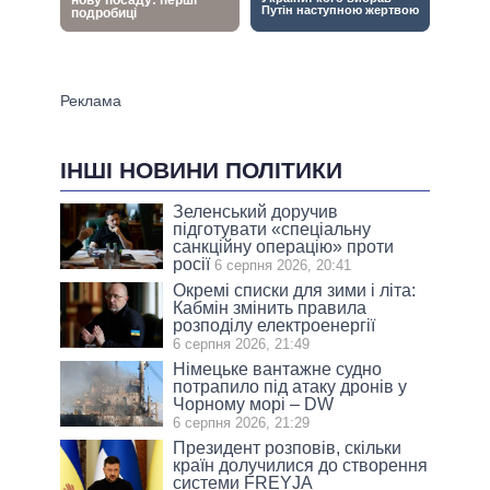
ІНШІ НОВИНИ ПОЛІТИКИ
Зеленський доручив
підготувати «спеціальну
санкційну операцію» проти
росії
6 серпня 2026, 20:41
Окремі списки для зими і літа:
Кабмін змінить правила
розподілу електроенергії
6 серпня 2026, 21:49
Німецьке вантажне судно
потрапило під атаку дронів у
Чорному морі – DW
6 серпня 2026, 21:29
Президент розповів, скільки
країн долучилися до створення
системи FREYJA