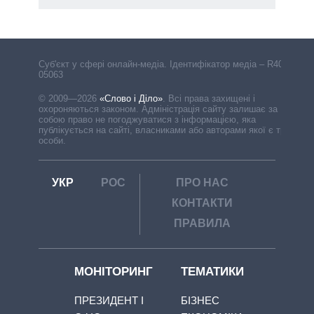
Cуб'єкт у сфері онлайн-медіа. Ідентифікатор медіа – R40-
05063
© 2009—2026
«Слово і Діло»
.
Всі права захищені і
охороняються законом. Адміністрація сайту залишає за
собою право не погоджуватися з інформацією, яка
публікується на сайті, власниками або авторами якої є треті
особи.
УКР
РОС
ПРО НАС
КОНТАКТИ
ПРАВИЛА
МОНІТОРИНГ
ТЕМАТИКИ
ПРЕЗИДЕНТ І
БІЗНЕС