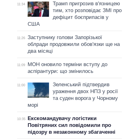
Трамп пригрозив в'язницею
11:34
тим, хто розповідає ЗМІ про
дефіцит боєприпасів у
США
Заступнику голови Запорізької
11:26
облради продовжили обов'язки ще на
два місяці
МОН оновило терміни вступу до
11:09
аспірантури: що змінилось
Зеленський підтвердив
11:00
ураження двох НПЗ у росії
та суден ворога у Чорному
морі
Екскомандувачу логістики
10:35
Повітряних сил повідомили про
підозру в незаконному збагаченні