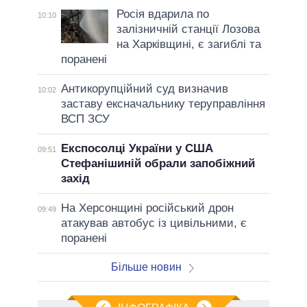
Росія вдарила по
10:10
залізничній станції Лозова
на Харківщині, є загиблі та
поранені
Антикорупційний суд визначив
10:02
заставу ексначальнику теруправління
ВСП ЗСУ
Експосолці України у США
09:51
Стефанішиній обрали запобіжний
захід
На Херсонщині російський дрон
09:49
атакував автобус із цивільними, є
поранені
Більше новин