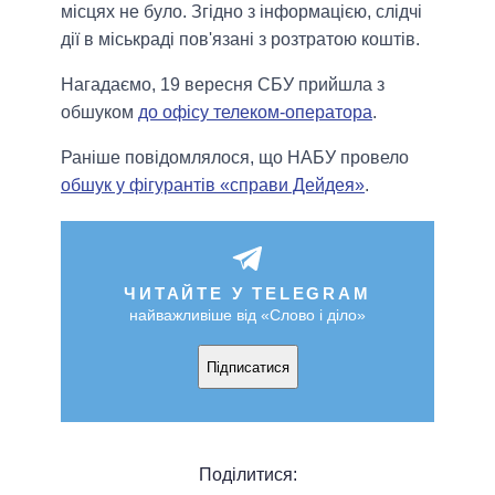
місцях не було. Згідно з інформацією, слідчі
дії в міськраді пов'язані з розтратою коштів.
Нагадаємо, 19 вересня СБУ прийшла з
обшуком
до офісу телеком-оператора
.
Раніше повідомлялося, що НАБУ провело
обшук у фігурантів «справи Дейдея»
.
ЧИТАЙТЕ У TELEGRAM
найважливіше від «Слово і діло»
Підписатися
Поділитися: