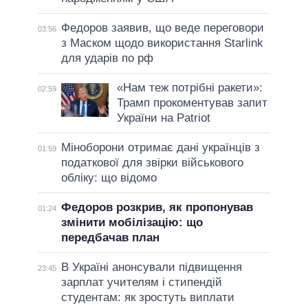
Федоров заявив, що веде переговори
03:56
з Маском щодо використання Starlink
для ударів по рф
«Нам теж потрібні ракети»:
02:59
Трамп прокоментував запит
України на Patriot
Міноборони отримає дані українців з
01:59
податкової для звірки військового
обліку: що відомо
Федоров розкрив, як пропонував
01:24
змінити мобілізацію: що
передбачав план
В Україні анонсували підвищення
23:45
зарплат учителям і стипендій
студентам: як зростуть виплати