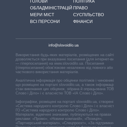
ГОЛОВИ
ПОЛІТИКА
ОБЛАДМІНІСТРАЦІЙ
ПРАВО
МЕРИ МІСТ
СУСПІЛЬСТВО
ВСІ ПЕРСОНИ
ФІНАНСИ
info@slovoidilo.ua
Використання будь-яких матеріалів, розміщених на сайті,
дозволяється при вказуванні посилання (для інтернет-видань
— гіперпосилання) на www.slovoidilo.ua. Посилання
(гіперпосилання) обов’язкове незалежно від повного або
часткового використання матеріалів.
Аналітична інформація про обіцянки політиків і чиновників,
що розміщені на порталі slovoidilo.ua, а також інформація про
стан виконання цих обіцянок, зібрана й опрацьована ТОВ «ІА
Слово і Діло» і є власністю ТОВ «ІА Слово і Діло».
Інфографіки, розміщені на порталі slovoidilo.ua, створені ГО
«Система народного контролю Слово і Діло» і є власністю
ГО «Система народного контролю Слово і Діло».
Матеріали, відмічені значками, публікуються на правах
реклами: «Промо», «Новини компаній», «Позиція»,
«Партнерський матеріал», «Спецпроєкт», «За підтримки».