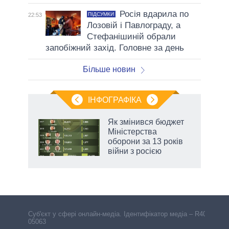
Росія вдарила по
ПІДСУМКИ
22:53
Лозовій і Павлограду, а
Стефанішиній обрали
запобіжний захід. Головне за день
Більше новин
ІНФОГРАФІКА
Як змінився бюджет
 за
Міністерства
асть
оборони за 13 років
війни з росією
Cуб'єкт у сфері онлайн-медіа. Ідентифікатор медіа – R40-
05063