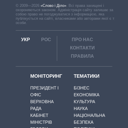
© 2009—2026
«Слово і Діло»
.
Всі права захищені і
охороняються законом. Адміністрація сайту залишає за
собою право не погоджуватися з інформацією, яка
публікується на сайті, власниками або авторами якої є треті
особи.
УКР
РОС
ПРО НАС
КОНТАКТИ
ПРАВИЛА
МОНІТОРИНГ
ТЕМАТИКИ
ПРЕЗИДЕНТ І
БІЗНЕС
ОФІС
ЕКОНОМІКА
ВЕРХОВНА
КУЛЬТУРА
РАДА
НАУКА
КАБІНЕТ
НАЦІОНАЛЬНА
МІНІСТРІВ
БЕЗПЕКА