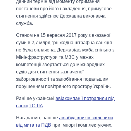
денний термін від моменту отримання
постанови про його накладення, примусове
стягнення здійснює Державна виконавча
служба.
Станом на 15 вересня 2017 року з вказаної
суми в 2,7 млрд грн жодна штрафна санкція
не була оплачена. Державіаслужба спільно з
Мінінфраструктури та МЗС у межах
компетенції звертається до міжнародних
судів для стягнення зазначеної
заборгованості та запобігання подальшим
порушенням повітряного простору України.
Раніше українські
авіакомпанії потрапили під
санкції США
.
Нагадаємо, раніше
авіабудівників звільнили
від мита та ПДВ
при імпорті комплектуючих.