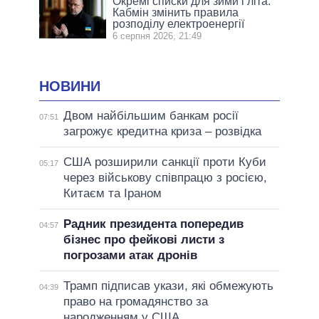
Окремі списки для зими і літа:
Кабмін змінить правила
розподілу електроенергії
6 серпня 2026, 21:49
НОВИНИ
Двом найбільшим банкам росії
07:51
загрожує кредитна криза – розвідка
США розширили санкції проти Куби
05:17
через військову співпрацю з росією,
Китаєм та Іраном
Радник президента попередив
04:57
бізнес про фейкові листи з
погрозами атак дронів
Трамп підписав укази, які обмежують
04:39
право на громадянство за
народженням у США