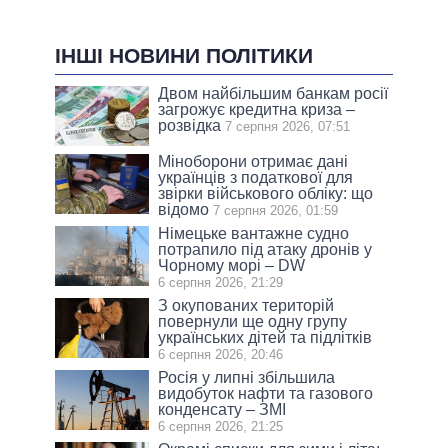
ІНШІ НОВИНИ ПОЛІТИКИ
Двом найбільшим банкам росії
загрожує кредитна криза –
розвідка
7 серпня 2026, 07:51
Міноборони отримає дані
українців з податкової для
звірки військового обліку: що
відомо
7 серпня 2026, 01:59
Німецьке вантажне судно
потрапило під атаку дронів у
Чорному морі – DW
6 серпня 2026, 21:29
З окупованих територій
повернули ще одну групу
українських дітей та підлітків
6 серпня 2026, 20:46
Росія у липні збільшила
видобуток нафти та газового
конденсату – ЗМІ
6 серпня 2026, 21:25