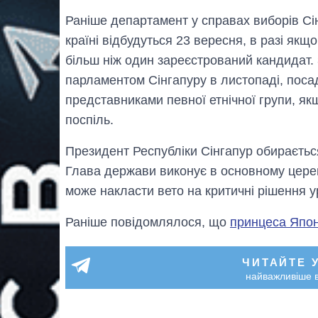
Раніше департамент у справах виборів Сі
країні відбудуться 23 вересня, в разі як
більш ніж один зареєстрований кандидат.
парламентом Сінгапуру в листопаді, поса
представниками певної етнічної групи, якщ
поспіль.
Президент Республіки Сінгапур обираєтьс
Глава держави виконує в основному церем
може накласти вето на критичні рішення у
Раніше повідомлялося, що
принцеса Японі
ЧИТАЙТЕ 
найважливіше в