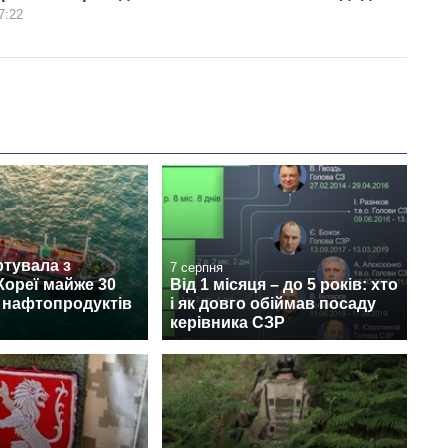
7:22
ртувала з
7 серпня
Кореї майже 30
Від 1 місяця – до 5 років: хто
 нафтопродуктів
і як довго обіймав посаду
керівника СЗР