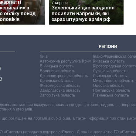
акарпатті
7 серпня
«списали» з
Зеленський дав завдання
о обліку понад
посилити напрямки, які
чоловіків
зараз штурмує армія рф
РЕГІОНИ
Київ
Івано-Франківська обл
Автономна республіка Крим
Київська область
Вінницька область
Кіровоградська област
В
Волинська область
Луганська область
Дніпропетровська область
Львівська область
Й
Донецька область
Миколаївська область
Житомирська область
Одеська область
Закарпатська область
Полтавська область
Запорізька область
Рівненська область
 дозволяється при вказуванні посилання (для інтернет-видань — гіперпоси
стання матеріалів.
, що розміщені на порталі slovoidilo.ua, а також інформація про стан вик
і ГО «Система народного контролю Слово і Діло» і є власністю ГО «Систе