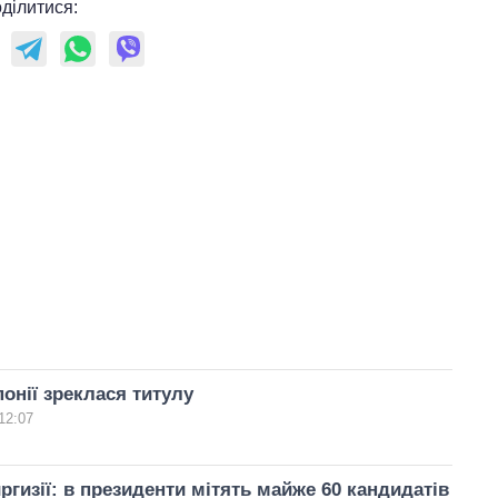
ділитися:
онії зреклася титулу
12:07
ргизії: в президенти мітять майже 60 кандидатів