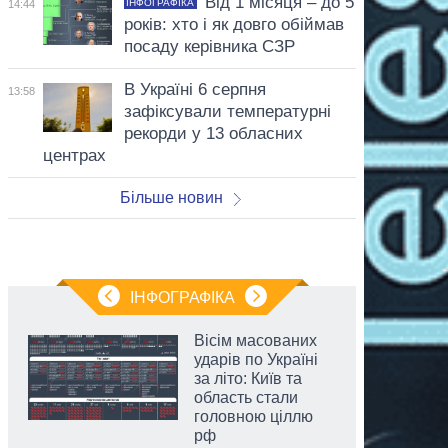
Від 1 місяця – до 5
ІНФОГРАФІКА
14:44
років: хто і як довго обіймав
посаду керівника СЗР
В Україні 6 серпня
13:58
зафіксували температурні
рекорди у 13 обласних
центрах
Більше новин
ІНФОГРАФІКА
Вісім масованих
ударів по Україні
за літо: Київ та
область стали
головною ціллю
рф