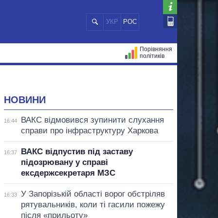
УКР
РОС
Порівняння
політиків
ЦІЙ
МЕРИ МІСТ
ВСІ ПЕРСОНИ
НОВИНИ
ВАКС відмовився зупинити слухання
16:44
справи про інфраструктуру Харкова
ВАКС відпустив під заставу
16:37
підозрювану у справі
ексдержсекретаря МЗС
У Запорізькій області ворог обстріляв
16:33
рятувальників, коли ті гасили пожежу
після «прильоту»