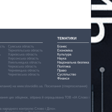
ТЕМАТИКИ
асть
Сумська область
Бізнес
Тернопільська область
Економіка
ь
Харківська область
Культура
Херсонська область
Наука
Хмельницька область
Національна безпека
Черкаська область
Політика
Чернівецька область
Право
Чернігівська область
Суспільство
Фінанси
лання) на www.slovoidilo.ua. Посилання (гіперпосилання)
онання цих обіцянок, зібрана й опрацьована ТОВ «ІА Слово і
ма народного контролю Слово і Діло».