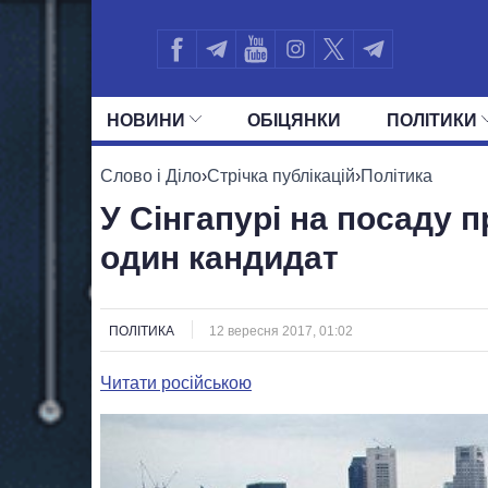
НОВИНИ
ОБIЦЯНКИ
ПОЛIТИКИ
УСІ ПОЛІТИКИ
ПРЕЗИДЕНТ І ОФ
Слово і Діло
›
Стрічка публікацій
›
Політика
У Сінгапурі на посаду 
один кандидат
ПОЛІТИКА
12 вересня 2017, 01:02
Читати російською