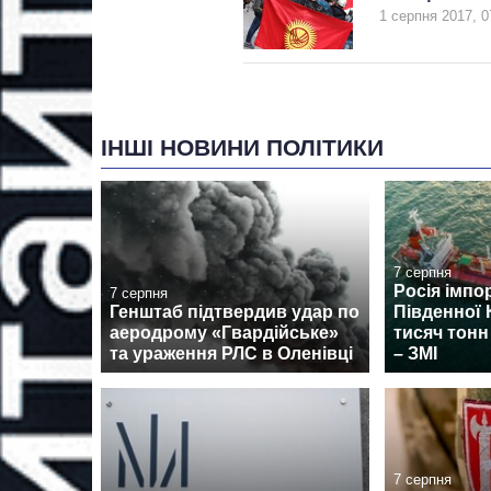
1 серпня 2017, 0
ІНШІ НОВИНИ ПОЛІТИКИ
7 серпня
Росія імпо
7 серпня
Генштаб підтвердив удар по
Південної 
аеродрому «Гвардійське»
тисяч тонн
та ураження РЛС в Оленівці
– ЗМІ
7 серпня