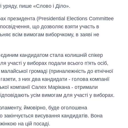
і уряду, пише «Слово і Діло».
ах президента (Presidential Elections Committee
 посвідчення, що дозволяє взяти участь в
ьняє всім вимогам виборчкому, в заяві не
s, єдиним кандидатом стала колишній спікер
я участі у виборах подали всього п'ять осіб,
малайської громаді (приналежність до етнічної
газети, з них два кандидати - голова компанії
ської компанії Салех Марікана - отримали
ідповідають усім вимогам для участі у виборах.
Від 1 місяця – до 5
років: хто і як
арламенту, ймовірно, буде оголошена
довго обіймав
посаду керівника
о закінчується висування кандидатів. Вона
СЗР
інкою на цій посаді.