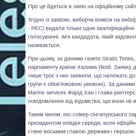
Про це йдеться в заяві на офіційному сайт
Згідно із заявою, виборча комісія на вибор
- PEC) видала тільки одне кваліфікаційне
голосуванні. Ім'я кандидата, який задовол
називається.
При цьому, за даними газети Straits Time
парламенту країни Халима Якоб. Заявку дл
лише троє з них заявили, що належать до 
групи є обов'язковою умовою). За даними 
Marine services Фарід Хан і глава ріелтер
повідомлення від відомства, що вони не в
Таким чином, екс-спікер сінгапурського п
президентом опівдні середи, коли офіційн
стане восьмим главою держави і першою ж