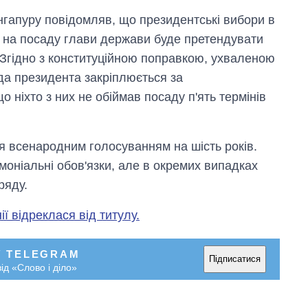
нгапуру повідомляв, що президентські вибори в
що на посаду глави держави буде претендувати
 Згідно з конституційною поправкою, ухваленою
да президента закріплюється за
о ніхто з них не обіймав посаду п'ять термінів
я всенародним голосуванням на шість років.
оніальні обов'язки, але в окремих випадках
ряду.
ї відреклася від титулу.
У TELEGRAM
Підписатися
ід «Слово і діло»