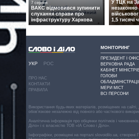
У ТЦК на З
7 серпня
ВАКС відмовився зупинити
незаконно 
слухання справи про
військовог
інфраструктуру Харкова
1,5 тисячі 
МОНІТОРИНГ
ПРЕЗИДЕНТ І ОФІС
УКР
РОС
ВЕРХОВНА РАДА
КАБІНЕТ МІНІСТРІ
ГОЛОВИ
ПРО НАС
ОБЛАДМІНІСТРАЦІ
КОНТАКТИ
МЕРИ МІСТ
ПРАВИЛА
ВСІ ПЕРСОНИ
Використання будь-яких матеріалів, розміщених на сайті,
обов’язкове незалежно від повного або часткового викори
Аналітична інформація про обіцянки політиків і чиновників
Діло» і є власністю ТОВ «ІА Слово і Діло».
Інфографіки, розміщені на порталі slovoidilo.ua, створен