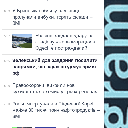
У Брянську поблизу залізниці
16:33
пролунали вибухи, горять склади –
ЗМІ
Росіяни завдали удару по
15:57
стадіону «Чорноморець» в
Одесі, є постраждалий
Зеленський дав завдання посилити
15:36
напрямки, які зараз штурмує армія
рф
Правоохоронці викрили нові
15:00
«ухилянтські схеми» у трьох регіонах
Росія імпортувала з Південної Кореї
14:58
майже 30 тисяч тонн нафтопродуктів –
ЗМІ