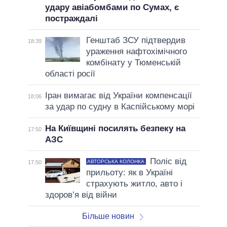
удару авіабомбами по Сумах, є
постраждалі
Генштаб ЗСУ підтвердив
18:39
ураження нафтохімічного
комбінату у Тюменській
області росії
Іран вимагає від України компенсації
18:06
за удар по судну в Каспійському морі
На Київщині посилять безпеку на
17:50
АЗС
Поліс від
АВТОРСЬКА КОЛОНКА
17:50
прильоту: як в Україні
страхують житло, авто і
здоров’я від війни
Більше новин