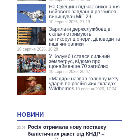
На Одещині під час виконання
бойового завдання розбився
винищувач МіГ-29
10 серпня 2026, 21:19
Зарплати держслужбовців:
скільки отримують
антикорупціонери, діловоди та
інші чиновники
10 серпня 2026, 16:28
У Колумбії стався сильний
землетрус, відомо про
щонайменше 70 загиблих
10 серпня 2026, 20:47
«Мадяр» назвав головну мету
ударів по російських складах
Wildberries
10 серпня 2026, 17:24
НОВИНИ
Росія отримала нову поставку
23:06
балістичних ракет від КНДР –