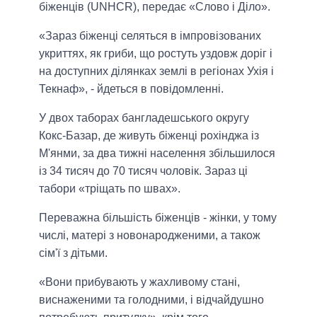
біженців (UNHCR), передає «Слово і Діло».
«Зараз біженці селяться в імпровізованих
укриттях, як гриби, що ростуть уздовж доріг і
на доступних ділянках землі в регіонах Ухія і
Текнаф», - йдеться в повідомленні.
У двох таборах бангладешського округу
Кокс-Базар, де живуть біженці рохінджа із
М'янми, за два тижні населення збільшилося
із 34 тисяч до 70 тисяч чоловік. Зараз ці
табори «тріщать по швах».
Переважна більшість біженців - жінки, у тому
числі, матері з новонародженими, а також
сім'ї з дітьми.
«Вони прибувають у жахливому стані,
виснаженими та голодними, і відчайдушно