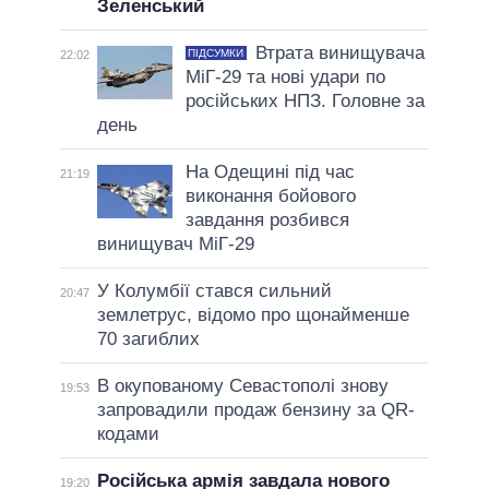
Зеленський
Втрата винищувача
ПІДСУМКИ
22:02
МіГ-29 та нові удари по
російських НПЗ. Головне за
день
На Одещині під час
21:19
виконання бойового
завдання розбився
винищувач МіГ-29
У Колумбії стався сильний
20:47
землетрус, відомо про щонайменше
70 загиблих
В окупованому Севастополі знову
19:53
запровадили продаж бензину за QR-
кодами
Російська армія завдала нового
19:20