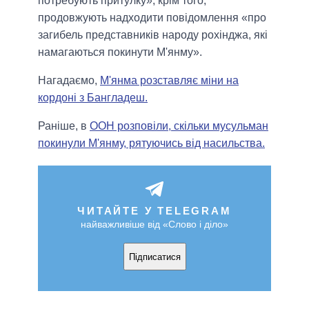
потребують притулку», крім того,
продовжують надходити повідомлення «про
загибель представників народу рохінджа, які
намагаються покинути М'янму».
Нагадаємо,
М'янма розставляє міни на
кордоні з Бангладеш.
Раніше, в
ООН розповіли, скільки мусульман
покинули М'янму, рятуючись від насильства.
ЧИТАЙТЕ У TELEGRAM
найважливіше від «Слово і діло»
Підписатися