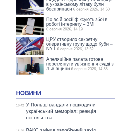
в українському літаку були
боєприпаси
6 серпня 2026, 14:50
По всій росії фіксують збої в
роботі інтернету – ЗМІ
6 серпня 2026, 14:19
ЦРУ створило секретну
оперативну групу щодо Куби –
NYT
6 серпня 2026, 13:52
Апеляційна палата готова
переглянути ув'язнення судді з
Львівщини
6 серпня 2026, 14:38
НОВИНИ
У Польщі вандали пошкодили
16:42
український меморіал: реакція
посольства
ВАКС змінив запобіжний захід
16:20