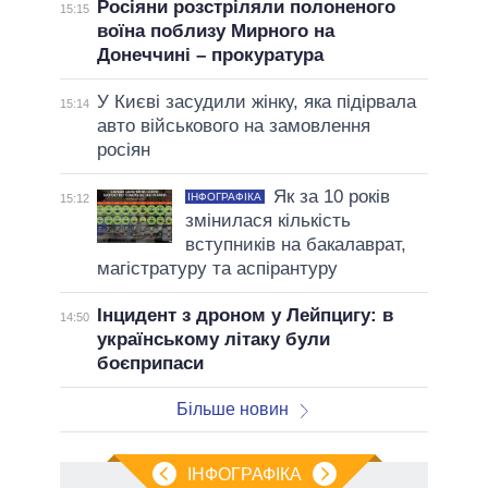
Росіяни розстріляли полоненого
15:15
воїна поблизу Мирного на
Донеччині – прокуратура
У Києві засудили жінку, яка підірвала
15:14
авто військового на замовлення
росіян
Як за 10 років
ІНФОГРАФІКА
15:12
змінилася кількість
вступників на бакалаврат,
магістратуру та аспірантуру
Інцидент з дроном у Лейпцигу: в
14:50
українському літаку були
боєприпаси
Більше новин
ІНФОГРАФІКА