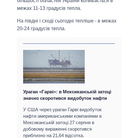
більшості областей України коливається в
межах 11-13 градусів тепла.
На півдні і сході сьогодні тепліше - в межах
20-24 градусів тепла.
Ураган «Гарві»: в Мексиканській затоці
значно скоротився видобуток нафти
У США через ураган Гарві видобуток
нафти американськими компаніями в
Мексиканській затоці 27 серпня в
добовому вираженні скоротився
приблизно на 21,64 відсотка.