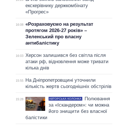
екскерівнику держкомбінату
«Прогрес»
«Розраховуємо на результат
16:08
протягом 2026-27 років» –
Зеленський про власну
антибалістику
Херсон залишився без світла після
16:03
атаки рф, відновлення може тривати
кілька днів
На Дніпропетровщині уточнили
15:55
кількість жертв сьогоднішніх обстрілів
Полювання
АВТОРСЬКА КОЛОНКА
15:28
за «Іскандером»: чи можна
його знищити без власної
балістики