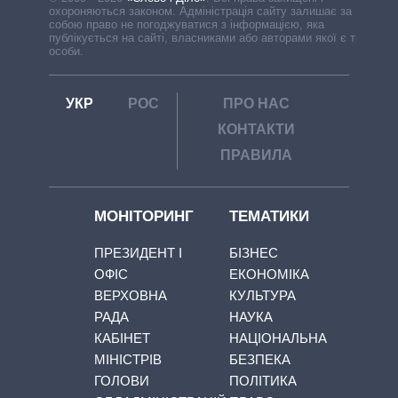
охороняються законом. Адміністрація сайту залишає за
собою право не погоджуватися з інформацією, яка
публікується на сайті, власниками або авторами якої є треті
особи.
УКР
РОС
ПРО НАС
КОНТАКТИ
ПРАВИЛА
МОНІТОРИНГ
ТЕМАТИКИ
ПРЕЗИДЕНТ І
БІЗНЕС
ОФІС
ЕКОНОМІКА
ВЕРХОВНА
КУЛЬТУРА
РАДА
НАУКА
КАБІНЕТ
НАЦІОНАЛЬНА
МІНІСТРІВ
БЕЗПЕКА
ГОЛОВИ
ПОЛІТИКА