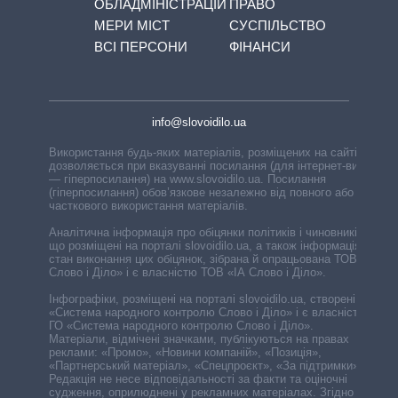
ОБЛАДМІНІСТРАЦІЙ
ПРАВО
МЕРИ МІСТ
СУСПІЛЬСТВО
ВСІ ПЕРСОНИ
ФІНАНСИ
info@slovoidilo.ua
Використання будь-яких матеріалів, розміщених на сайті,
дозволяється при вказуванні посилання (для інтернет-видань
— гіперпосилання) на www.slovoidilo.ua. Посилання
(гіперпосилання) обов’язкове незалежно від повного або
часткового використання матеріалів.
Аналітична інформація про обіцянки політиків і чиновників,
що розміщені на порталі slovoidilo.ua, а також інформація про
стан виконання цих обіцянок, зібрана й опрацьована ТОВ «ІА
Слово і Діло» і є власністю ТОВ «ІА Слово і Діло».
Інфографіки, розміщені на порталі slovoidilo.ua, створені ГО
«Система народного контролю Слово і Діло» і є власністю
ГО «Система народного контролю Слово і Діло».
Матеріали, відмічені значками, публікуються на правах
реклами: «Промо», «Новини компаній», «Позиція»,
«Партнерський матеріал», «Спецпроєкт», «За підтримки».
Редакція не несе відповідальності за факти та оціночні
судження, оприлюднені у рекламних матеріалах. Згідно з