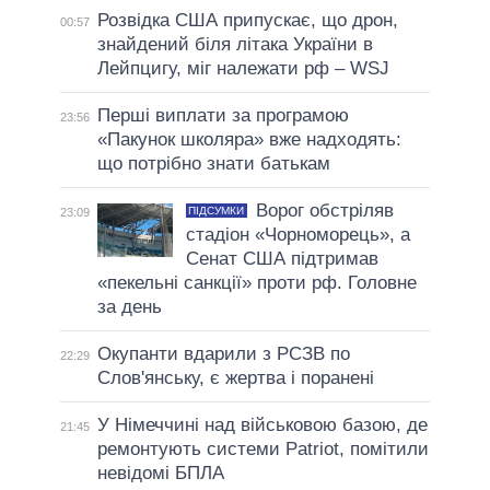
Розвідка США припускає, що дрон,
00:57
знайдений біля літака України в
Лейпцигу, міг належати рф – WSJ
Перші виплати за програмою
23:56
«Пакунок школяра» вже надходять:
що потрібно знати батькам
Ворог обстріляв
ПІДСУМКИ
23:09
стадіон «Чорноморець», а
Сенат США підтримав
«пекельні санкції» проти рф. Головне
за день
Окупанти вдарили з РСЗВ по
22:29
Слов'янську, є жертва і поранені
У Німеччині над військовою базою, де
21:45
ремонтують системи Patriot, помітили
невідомі БПЛА