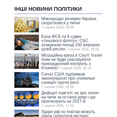
ІНШІ НОВИНИ ПОЛІТИКИ
Міжнародні резерви України
скоротилися у липні
7 серпня 2026, 18:09
База ФСБ та 6 суден
«тіньового флоту»: СБС
атакували понад 100 ворожих
цілей росіян
7 серпня 2026, 18:05
Міграційна криза в Сеуті: Італія
поки не буде скасовувати
прикордонний контроль з
Іспанією
7 серпня 2026, 20:19
Сенат США підтримав
законопроєкт про «пекельні
санкції» проти росії
7 серпня 2026, 20:55
Дефіцит пам’яті: як зріс попит
на чипи за останні роки і що
прогнозують на 2027-й
7 серпня 2026, 17:52
Удари рф по портах можуть
удвічі скоротити експорт