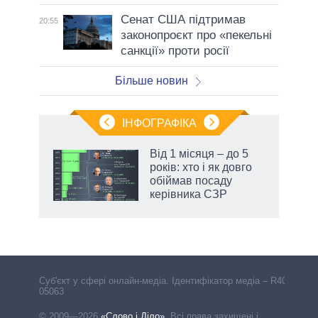
Сенат США підтримав
20:55
законопроєкт про «пекельні
санкції» проти росії
Більше новин
ІНФОГРАФІКА
Від 1 місяця – до 5
ть
років: хто і як довго
обіймав посаду
керівника СЗР
Cуб'єкт у сфері онлайн-медіа. Ідентифікатор медіа – R40-
05063
© 2009—2026
«Слово і Діло»
.
Всі права захищені і