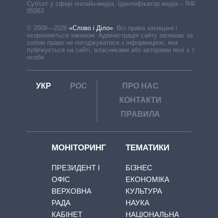
Cуб'єкт у сфері онлайн-медіа. Ідентифікатор медіа – R40-
05063
© 2009—2026
«Слово і Діло»
.
Всі права захищені і
охороняються законом. Адміністрація сайту залишає за
собою право не погоджуватися з інформацією, яка
публікується на сайті, власниками або авторами якої є треті
особи.
УКР
РОС
ПРО НАС
КОНТАКТИ
ПРАВИЛА
МОНІТОРИНГ
ТЕМАТИКИ
ПРЕЗИДЕНТ І
БІЗНЕС
ОФІС
ЕКОНОМІКА
ВЕРХОВНА
КУЛЬТУРА
РАДА
НАУКА
КАБІНЕТ
НАЦІОНАЛЬНА