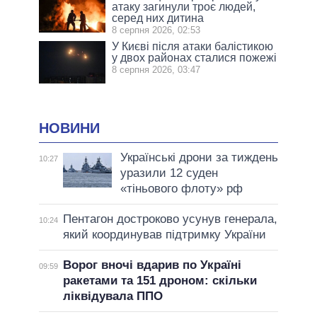
атаку загинули троє людей,
серед них дитина
8 серпня 2026, 02:53
У Києві після атаки балістикою
у двох районах сталися пожежі
8 серпня 2026, 03:47
НОВИНИ
Українські дрони за тиждень
10:27
уразили 12 суден
«тіньового флоту» рф
Пентагон достроково усунув генерала,
10:24
який координував підтримку України
Ворог вночі вдарив по Україні
09:59
ракетами та 151 дроном: скільки
ліквідувала ППО