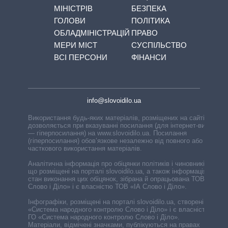
МІНІСТРІВ
БЕЗПЕКА
ГОЛОВИ
ПОЛІТИКА
ОБЛАДМІНІСТРАЦІЙ
ПРАВО
МЕРИ МІСТ
СУСПІЛЬСТВО
ВСІ ПЕРСОНИ
ФІНАНСИ
info@slovoidilo.ua
Використання будь-яких матеріалів, розміщених на сайті,
дозволяється при вказуванні посилання (для інтернет-видань
— гіперпосилання) на www.slovoidilo.ua. Посилання
(гіперпосилання) обов’язкове незалежно від повного або
часткового використання матеріалів.
Аналітична інформація про обіцянки політиків і чиновників,
що розміщені на порталі slovoidilo.ua, а також інформація про
стан виконання цих обіцянок, зібрана й опрацьована ТОВ «ІА
Слово і Діло» і є власністю ТОВ «ІА Слово і Діло».
Інфографіки, розміщені на порталі slovoidilo.ua, створені ГО
«Система народного контролю Слово і Діло» і є власністю
ГО «Система народного контролю Слово і Діло».
Матеріали, відмічені значками, публікуються на правах