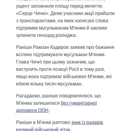
ущент заповнили площу перед мечеттю
«Серце Чечні». Деякі учасники акції прийшли
з транспарантами, на яких написані слова
підтримки мусульманам М'янми й заклики
зупинити геноцид рохінджа.
Раніше Рамзан Кадиров заявив про бажання
всіляко підтримувати мусульман М'янми.
Глава Чечні при цьому зазначив, що
виступить проти позиції Росії в тому разі,
якщо вона підтримає військових М'янми, які
вбили кілька тисяч мусульман.
Нагадаємо, раніше повідомлялося, що
М'янма залишилася
без гуманітарної
допомоги ООН
.
Раніше в М'янмі раптово
зник із радарів
великий військовий літак
.