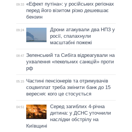
«Ефект путіна»: у російських регіонах
09:33
перед його візитом різко дешевшає
бензин
Дрони атакували два НПЗ у
09:24
росії, спалахнули
масштабні пожежі
Зеленський та Сибіга відреагували на
08:47
ухвалення «пекельних санкцій» проти
рф
Частині пенсіонерів та отримувачів
05:15
соцвиплат треба змінити банк до 15
вересня: кого це стосується
Серед загиблих 4-річна
04:51
дитина: у ДСНС уточнили
наслідки обстрілу на
Київщині