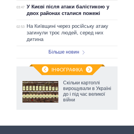
У Києві після атаки балістикою у
03:47
двох районах сталися пожежі
На Київщині через російську атаку
02:53
загинули троє людей, серед них
дитина
Більше новин
ІНФОГРАФІКА
Скільки картоплі
ть
вирощували в Україні
до і під час великої
війни