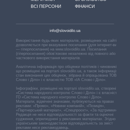
ВСІ ПЕРСОНИ
ФІНАНСИ
info@slovoidilo.ua
Використання будь-яких матеріалів, розміщених на сайті,
дозволяється при вказуванні посилання (для інтернет-видань
— гіперпосилання) на www.slovoidilo.ua. Посилання
(гіперпосилання) обов’язкове незалежно від повного або
часткового використання матеріалів.
Аналітична інформація про обіцянки політиків і чиновників,
що розміщені на порталі slovoidilo.ua, а також інформація про
стан виконання цих обіцянок, зібрана й опрацьована ТОВ «ІА
Слово і Діло» і є власністю ТОВ «ІА Слово і Діло».
Інфографіки, розміщені на порталі slovoidilo.ua, створені ГО
«Система народного контролю Слово і Діло» і є власністю
ГО «Система народного контролю Слово і Діло».
Матеріали, відмічені значками, публікуються на правах
реклами: «Промо», «Новини компаній», «Позиція»,
«Партнерський матеріал», «Спецпроєкт», «За підтримки».
Редакція не несе відповідальності за факти та оціночні
судження, оприлюднені у рекламних матеріалах. Згідно з
українським законодавством відповідальність за зміст
реклами несе рекламодавець.