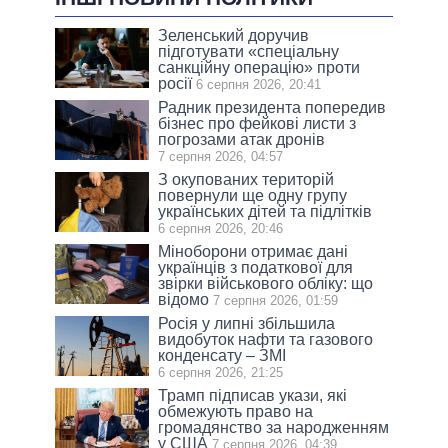
Зеленський доручив
підготувати «спеціальну
санкційну операцію» проти
росії
6 серпня 2026, 20:41
Радник президента попередив
бізнес про фейкові листи з
погрозами атак дронів
7 серпня 2026, 04:57
З окупованих територій
повернули ще одну групу
українських дітей та підлітків
6 серпня 2026, 20:46
Міноборони отримає дані
українців з податкової для
звірки військового обліку: що
відомо
7 серпня 2026, 01:59
Росія у липні збільшила
видобуток нафти та газового
конденсату – ЗМІ
6 серпня 2026, 21:25
Трамп підписав укази, які
обмежують право на
громадянство за народженням
у США
7 серпня 2026, 04:39