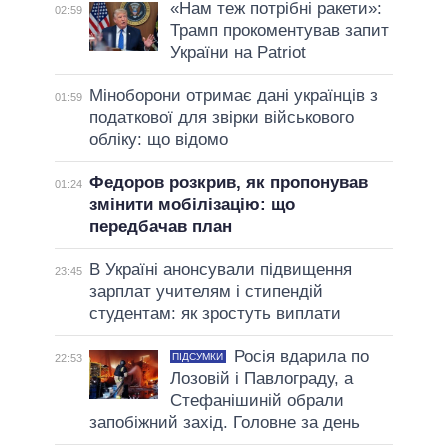
«Нам теж потрібні ракети»:
02:59
Трамп прокоментував запит
України на Patriot
Міноборони отримає дані українців з
01:59
податкової для звірки військового
обліку: що відомо
Федоров розкрив, як пропонував
01:24
змінити мобілізацію: що
передбачав план
В Україні анонсували підвищення
23:45
зарплат учителям і стипендій
студентам: як зростуть виплати
Росія вдарила по
ПІДСУМКИ
22:53
Лозовій і Павлограду, а
Стефанішиній обрали
запобіжний захід. Головне за день