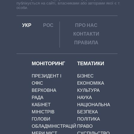
публікується на сайті, власниками або авторами якої є треті
особи.
УКР
РОС
ПРО НАС
КОНТАКТИ
ПРАВИЛА
МОНІТОРИНГ
ТЕМАТИКИ
ПРЕЗИДЕНТ І
БІЗНЕС
ОФІС
ЕКОНОМІКА
ВЕРХОВНА
КУЛЬТУРА
РАДА
НАУКА
КАБІНЕТ
НАЦІОНАЛЬНА
МІНІСТРІВ
БЕЗПЕКА
ГОЛОВИ
ПОЛІТИКА
ОБЛАДМІНІСТРАЦІЙ
ПРАВО
МЕРИ МІСТ
СУСПІЛЬСТВО