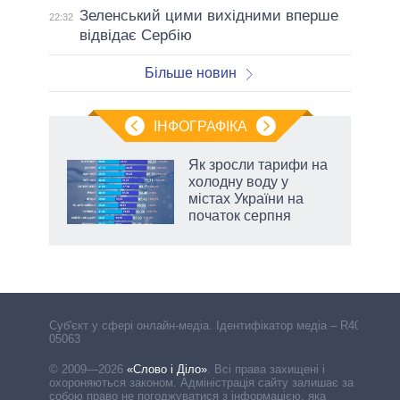
Зеленський цими вихідними вперше
22:32
відвідає Сербію
Більше новин
ІНФОГРАФІКА
жет
Як зросли тарифи на
холодну воду у
ків
містах України на
початок серпня
Cуб'єкт у сфері онлайн-медіа. Ідентифікатор медіа – R40-
05063
© 2009—2026
«Слово і Діло»
.
Всі права захищені і
охороняються законом. Адміністрація сайту залишає за
собою право не погоджуватися з інформацією, яка