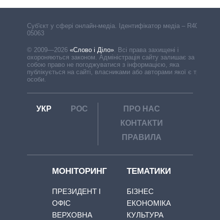
Cуб'єкт у сфері онлайн-медіа. Ідентифікатор медіа – R40-
05063
© 2009—2026
«Слово і Діло»
.
Всі права захищені і
охороняються законом. Адміністрація сайту залишає за
собою право не погоджуватися з інформацією, яка
публікується на сайті, власниками або авторами якої є треті
особи.
УКР
РОС
ПРО НАС
КОНТАКТИ
ПРАВИЛА
МОНІТОРИНГ
ТЕМАТИКИ
ПРЕЗИДЕНТ І
БІЗНЕС
ОФІС
ЕКОНОМІКА
ВЕРХОВНА
КУЛЬТУРА