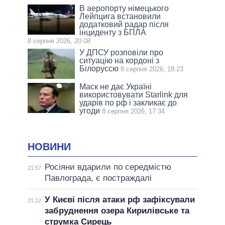
В аеропорту німецького
Лейпцига встановили
додатковий радар після
інциденту з БПЛА
8 серпня 2026, 20:08
У ДПСУ розповіли про
ситуацію на кордоні з
Білоруссю
8 серпня 2026, 18:23
Маск не дає Україні
використовувати Starlink для
ударів по рф і закликає до
угоди
8 серпня 2026, 17:34
НОВИНИ
Росіяни вдарили по середмістю
21:57
Павлограда, є постраждалі
У Києві після атаки рф зафіксували
21:12
забруднення озера Кирилівське та
струмка Сирець