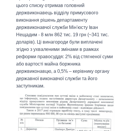
цього списку отримав головний
держвиконавець відділу примусового
виконання рішень департаменту
держвиконавчої служби Мін'юсту Іван
Нещадим - 8 млн 862 тис. 19 грн (~341 тис.
доларів). Ці винагороди були виплачені
згідно з ухваленими змінами в рамках
реформи правосуддя: 2% від стягненої суми
або вартості майна боржника
держвиконавцю, а 0,5% – керівнику органу
державної виконавчої служби та його
заступникам.