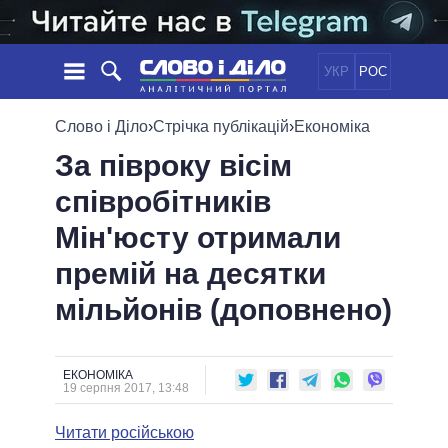
УКР
РОС
НОВИНИ
Слово і Діло
›
Стрічка публікацій
›
Економіка
За півроку вісім
ОБIЦЯНКИ
СТРІЧКА
ПОЛІТИКА
співробітників
ПОДІЇ
ЕКОНОМІКА
ПОЛIТИКИ
Мін'юсту отримали
СТАТТІ
СУСПІЛЬСТВО
ІНФОГРАФІКА
ДУМКИ
СВІТ
УСІ ПОЛІТИКИ
премій на десятки
ОГЛЯДИ
ПРЕЗИДЕНТ І ОФІС
мільйонів (доповнено)
ВІДЕО
ДАЙДЖЕСТИ
ВЕРХОВНА РАДА
ПІДТРИМАТИ
КАБІНЕТ МІНІСТРІВ
ГОЛОВИ ОБЛАДМІНІСТРАЦІЙ
ЕКОНОМІКА
ПОРІВНЯННЯ ПОЛІТИКІВ
19 серпня 2017, 13:48
МЕРИ МІСТ
Читати російською
ВСІ ПЕРСОНИ