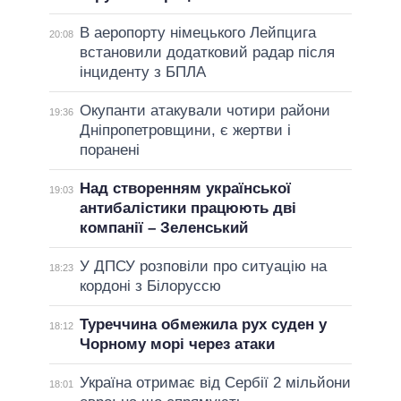
В аеропорту німецького Лейпцига
20:08
встановили додатковий радар після
інциденту з БПЛА
Окупанти атакували чотири райони
19:36
Дніпропетровщини, є жертви і
поранені
Над створенням української
19:03
антибалістики працюють дві
компанії – Зеленський
У ДПСУ розповіли про ситуацію на
18:23
кордоні з Білоруссю
Туреччина обмежила рух суден у
18:12
Чорному морі через атаки
Україна отримає від Сербії 2 мільйони
18:01