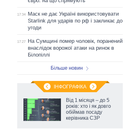
євро: на що спрямують
Маск не дає Україні використовувати
17:34
Starlink для ударів по рф і закликає до
угоди
На Сумщині помер чоловік, поранений
17:27
внаслідок ворожої атаки на ринок в
Білопіллі
Більше новин
ІНФОГРАФІКА
Від 1 місяця – до 5
ть
років: хто і як довго
обіймав посаду
керівника СЗР