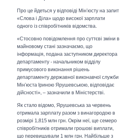
Про це йдеться у відповіді Мін'юсту на запит
«Слова і Діла» щодо високої зарплати
одного із співробітників відомства.
«Стосовно повідомлення про суттєві зміни в
майновому стані зазначаємо, що
інформація, подана заступником директора
департаменту - начальником відділу
примусового виконання рішень
департаменту державної виконавчої служби
Мін'юста Іриною Ярушевською, відповідає
дійсності», – зазначили в Міністерстві.
Як стало відомо, Ярушевська за червень
отримала зарплату разом з винагородою в
розмірі 1,815 млн грн. Окрім неї, ще семеро
співробітників отримали грошові виплати,
що перевищували 1 млн грн. Найбільше з