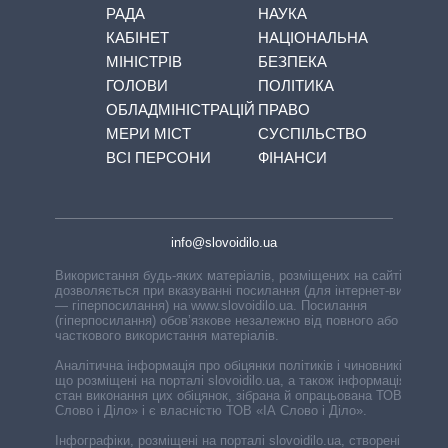
РАДА
НАУКА
КАБІНЕТ
НАЦІОНАЛЬНА
МІНІСТРІВ
БЕЗПЕКА
ГОЛОВИ
ПОЛІТИКА
ОБЛАДМІНІСТРАЦІЙ
ПРАВО
МЕРИ МІСТ
СУСПІЛЬСТВО
ВСІ ПЕРСОНИ
ФІНАНСИ
info@slovoidilo.ua
Використання будь-яких матеріалів, розміщених на сайті,
дозволяється при вказуванні посилання (для інтернет-видань
— гіперпосилання) на www.slovoidilo.ua. Посилання
(гіперпосилання) обов’язкове незалежно від повного або
часткового використання матеріалів.
Аналітична інформація про обіцянки політиків і чиновників,
що розміщені на порталі slovoidilo.ua, а також інформація про
стан виконання цих обіцянок, зібрана й опрацьована ТОВ «ІА
Слово і Діло» і є власністю ТОВ «ІА Слово і Діло».
Інфографіки, розміщені на порталі slovoidilo.ua, створені ГО