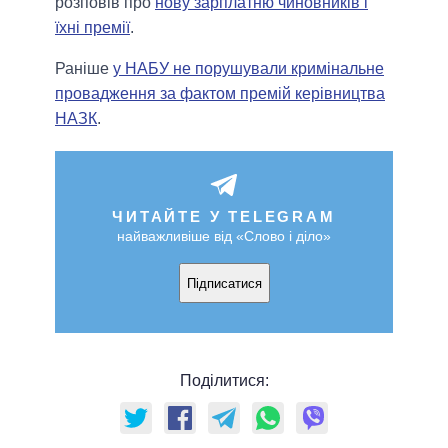
розповів про
нову зарплатню чиновників і
їхні премії
.
Раніше
у НАБУ не порушували кримінальне
провадження за фактом премій керівництва
НАЗК
.
ЧИТАЙТЕ У TELEGRAM
найважливіше від «Слово і діло»
Підписатися
Поділитися: