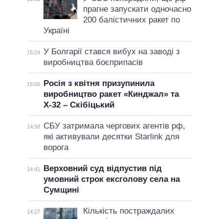
прагне запускати одночасно
200 балістичних ракет по
Україні
У Болгарії стався вибух на заводі з
15:24
виробництва боєприпасів
Росія з квітня призупинила
15:05
виробництво ракет «Кинджал» та
Х-32 – Скібіцький
СБУ затримала чергових агентів рф,
14:58
які активували десятки Starlink для
ворога
Верховний суд відпустив під
14:41
умовний строк ексголову села на
Сумщині
Кількість постраждалих
14:27