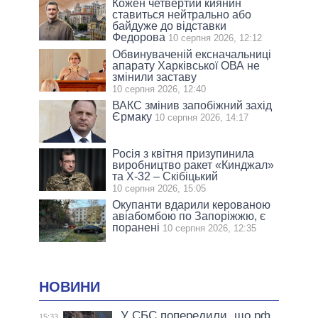
Кожен четвертий киянин
ставиться нейтрально або
байдуже до відставки
Федорова
10 серпня 2026, 12:12
Обвинуваченій ексначальниці
апарату Харківської ОВА не
змінили заставу
10 серпня 2026, 12:40
ВАКС змінив запобіжний захід
Єрмаку
10 серпня 2026, 14:17
Росія з квітня призупинила
виробництво ракет «Кинджал»
та Х-32 – Скібіцький
10 серпня 2026, 15:05
Окупанти вдарили керованою
авіабомбою по Запоріжжю, є
поранені
10 серпня 2026, 12:35
НОВИНИ
У СБС попередили, що рф
15:33