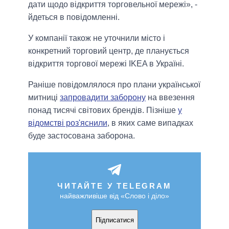
дати щодо відкриття торговельної мережі», -
йдеться в повідомленні.
У компанії також не уточнили місто і
конкретний торговий центр, де планується
відкриття торгової мережі IKEA в Україні.
Раніше повідомлялося про плани української
митниці
запровадити заборону
на ввезення
понад тисячі світових брендів. Пізніше
у
відомстві роз'яснили
, в яких саме випадках
буде застосована заборона.
ЧИТАЙТЕ У TELEGRAM
найважливіше від «Слово і діло»
Підписатися