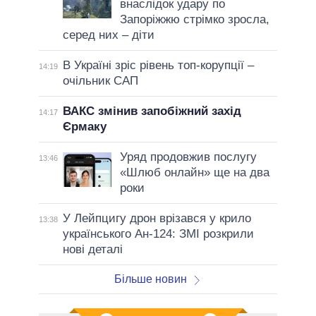
внаслідок удару по
Запоріжжю стрімко зросла,
серед них – діти
В Україні зріс рівень топ-корупції –
14:19
очільник САП
ВАКС змінив запобіжний захід
14:17
Єрмаку
Уряд продовжив послугу
13:46
«Шлюб онлайн» ще на два
роки
У Лейпцигу дрон врізався у крило
13:38
українського Ан-124: ЗМІ розкрили
нові деталі
Більше новин