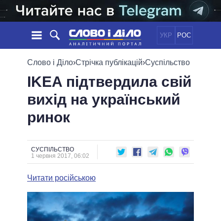
УКР
РОС
НОВИНИ
Слово і Діло
›
Стрічка публікацій
›
Суспільство
IKEA підтвердила свій
ОБIЦЯНКИ
СТРІЧКА
ПОЛІТИКА
вихід на український
ПОДІЇ
ЕКОНОМІКА
ПОЛIТИКИ
ринок
СТАТТІ
СУСПІЛЬСТВО
ІНФОГРАФІКА
ДУМКИ
СВІТ
УСІ ПОЛІТИКИ
ОГЛЯДИ
ПРЕЗИДЕНТ І ОФІС
ВІДЕО
СУСПІЛЬСТВО
ДАЙДЖЕСТИ
1 червня 2017, 06:02
ВЕРХОВНА РАДА
ПІДТРИМАТИ
КАБІНЕТ МІНІСТРІВ
Читати російською
ГОЛОВИ ОБЛАДМІНІСТРАЦІЙ
ПОРІВНЯННЯ ПОЛІТИКІВ
МЕРИ МІСТ
ВСІ ПЕРСОНИ