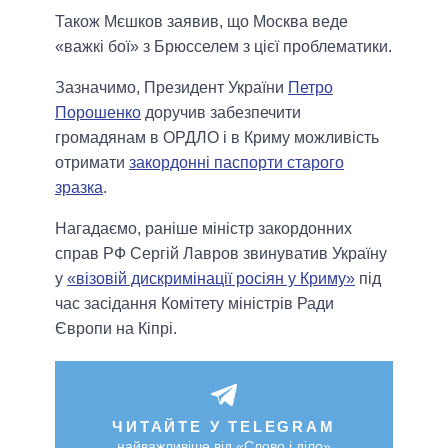
Також Мєшков заявив, що Москва веде
«важкі бої» з Брюсселем з цієї проблематики.
Зазначимо, Президент України
Петро
Порошенко
доручив забезпечити
громадянам в ОРДЛО і в Криму можливість
отримати
закордонні паспорти старого
зразка
.
Нагадаємо, раніше міністр закордонних
справ РФ Сергій Лавров звинуватив Україну
у
«візовій дискримінації росіян у Криму»
під
час засідання Комітету міністрів Ради
Європи на Кіпрі.
ЧИТАЙТЕ У TELEGRAM
найважливіше від «Слово і діло»