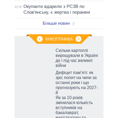
Окупанти вдарили з РСЗВ по
22:29
Слов'янську, є жертва і поранені
Більше новин
ІНФОГРАФІКА
Скільки картоплі
вирощували в Україні
до і під час великої
війни
Дефіцит пам’яті: як
зріс попит на чипи за
останні роки і що
прогнозують на 2027-
й
Як за 10 років
змінилася кількість
вступників на
бакалаврат,
магістратуру та