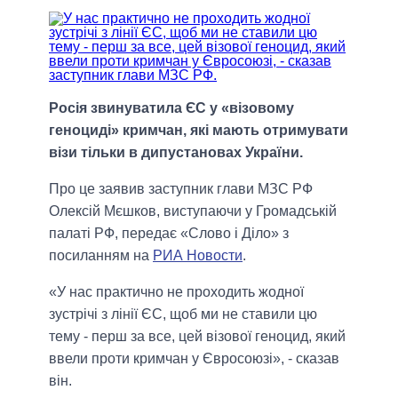
Росія звинуватила ЄС у «візовому
геноциді» кримчан, які мають отримувати
візи тільки в дипустановах України.
Про це заявив заступник глави МЗС РФ
Олексій Мєшков, виступаючи у Громадській
палаті РФ, передає «Слово і Діло» з
посиланням на
РИА Новости
.
«У нас практично не проходить жодної
зустрічі з лінії ЄС, щоб ми не ставили цю
тему - перш за все, цей візової геноцид, який
ввели проти кримчан у Євросоюзі», - сказав
він.