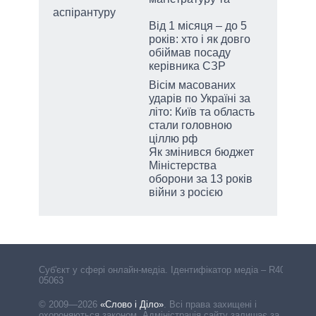
аспірантуру
Від 1 місяця – до 5
років: хто і як довго
обіймав посаду
керівника СЗР
Вісім масованих
ударів по Україні за
літо: Київ та область
стали головною
ціллю рф
Як змінився бюджет
Міністерства
оборони за 13 років
війни з росією
Cуб'єкт у сфері онлайн-медіа. Ідентифікатор медіа – R40-
05063
© 2009—2026
«Слово і Діло»
.
Всі права захищені і
охороняються законом. Адміністрація сайту залишає за