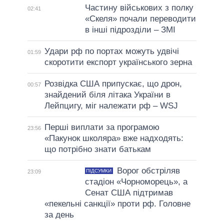
Частину військових з полку
02:41
«Скеля» почали переводити
в інші підрозділи – ЗМІ
Удари рф по портах можуть удвічі
01:59
скоротити експорт українського зерна
Розвідка США припускає, що дрон,
00:57
знайдений біля літака України в
Лейпцигу, міг належати рф – WSJ
Перші виплати за програмою
23:56
«Пакунок школяра» вже надходять:
що потрібно знати батькам
Ворог обстріляв
ПІДСУМКИ
23:09
стадіон «Чорноморець», а
Сенат США підтримав
«пекельні санкції» проти рф. Головне
за день