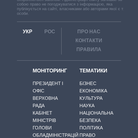
собою право не погоджуватися з інформацією, яка
публікується на сайті, власниками або авторами якої є треті
особи.
УКР
РОС
ПРО НАС
КОНТАКТИ
ПРАВИЛА
МОНІТОРИНГ
ТЕМАТИКИ
ПРЕЗИДЕНТ І
БІЗНЕС
ОФІС
ЕКОНОМІКА
ВЕРХОВНА
КУЛЬТУРА
РАДА
НАУКА
КАБІНЕТ
НАЦІОНАЛЬНА
МІНІСТРІВ
БЕЗПЕКА
ГОЛОВИ
ПОЛІТИКА
ОБЛАДМІНІСТРАЦІЙ
ПРАВО