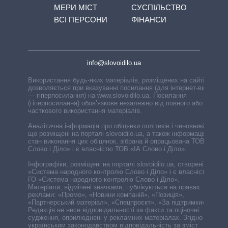
МЕРИ МІСТ
СУСПІЛЬСТВО
ВСІ ПЕРСОНИ
ФІНАНСИ
info@slovoidilo.ua
Використання будь-яких матеріалів, розміщених на сайті,
дозволяється при вказуванні посилання (для інтернет-видань
— гіперпосилання) на www.slovoidilo.ua. Посилання
(гіперпосилання) обов’язкове незалежно від повного або
часткового використання матеріалів.
Аналітична інформація про обіцянки політиків і чиновників,
що розміщені на порталі slovoidilo.ua, а також інформація про
стан виконання цих обіцянок, зібрана й опрацьована ТОВ «ІА
Слово і Діло» і є власністю ТОВ «ІА Слово і Діло».
Інфографіки, розміщені на порталі slovoidilo.ua, створені ГО
«Система народного контролю Слово і Діло» і є власністю
ГО «Система народного контролю Слово і Діло».
Матеріали, відмічені значками, публікуються на правах
реклами: «Промо», «Новини компаній», «Позиція»,
«Партнерський матеріал», «Спецпроєкт», «За підтримки».
Редакція не несе відповідальності за факти та оціночні
судження, оприлюднені у рекламних матеріалах. Згідно з
українським законодавством відповідальність за зміст