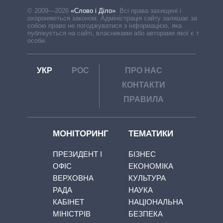
© 2009—2026
«Слово і Діло»
.
Всі права захищені і
охороняються законом. Адміністрація сайту залишає за
собою право не погоджуватися з інформацією, яка
публікується на сайті, власниками або авторами якої є треті
особи.
УКР
РОС
ПРО НАС
КОНТАКТИ
ПРАВИЛА
МОНІТОРИНГ
ТЕМАТИКИ
ПРЕЗИДЕНТ І
БІЗНЕС
ОФІС
ЕКОНОМІКА
ВЕРХОВНА
КУЛЬТУРА
РАДА
НАУКА
КАБІНЕТ
НАЦІОНАЛЬНА
МІНІСТРІВ
БЕЗПЕКА