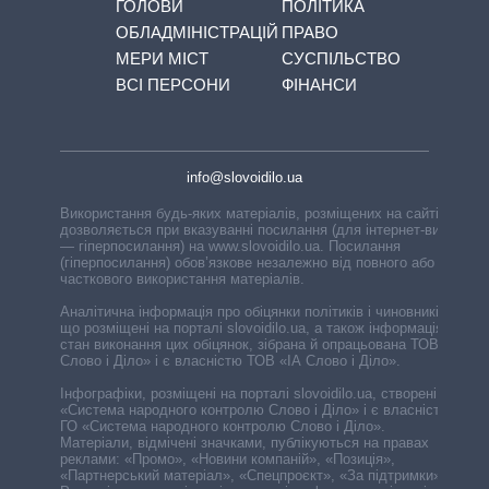
ГОЛОВИ
ПОЛІТИКА
ОБЛАДМІНІСТРАЦІЙ
ПРАВО
МЕРИ МІСТ
СУСПІЛЬСТВО
ВСІ ПЕРСОНИ
ФІНАНСИ
info@slovoidilo.ua
Використання будь-яких матеріалів, розміщених на сайті,
дозволяється при вказуванні посилання (для інтернет-видань
— гіперпосилання) на www.slovoidilo.ua. Посилання
(гіперпосилання) обов’язкове незалежно від повного або
часткового використання матеріалів.
Аналітична інформація про обіцянки політиків і чиновників,
що розміщені на порталі slovoidilo.ua, а також інформація про
стан виконання цих обіцянок, зібрана й опрацьована ТОВ «ІА
Слово і Діло» і є власністю ТОВ «ІА Слово і Діло».
Інфографіки, розміщені на порталі slovoidilo.ua, створені ГО
«Система народного контролю Слово і Діло» і є власністю
ГО «Система народного контролю Слово і Діло».
Матеріали, відмічені значками, публікуються на правах
реклами: «Промо», «Новини компаній», «Позиція»,
«Партнерський матеріал», «Спецпроєкт», «За підтримки».