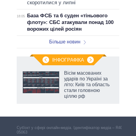
скоротилися у липні
База ФСБ та 6 суден «тіньового
18:05
флоту»: СБС атакували понад 100
ворожих цілей росіян
Більше новин
ІНФОГРАФІКА
жет
Вісім масованих
ударів по Україні за
ків
літо: Київ та область
стали головною
ціллю рф
Cуб'єкт у сфері онлайн-медіа. Ідентифікатор медіа – R40-
05063