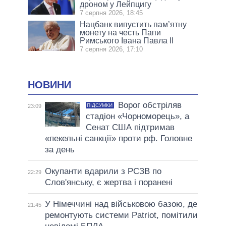
дроном у Лейпцигу
7 серпня 2026, 18:45
Нацбанк випустить пам’ятну
монету на честь Папи
Римського Івана Павла II
7 серпня 2026, 17:10
НОВИНИ
Ворог обстріляв
ПІДСУМКИ
23:09
стадіон «Чорноморець», а
Сенат США підтримав
«пекельні санкції» проти рф. Головне
за день
Окупанти вдарили з РСЗВ по
22:29
Слов'янську, є жертва і поранені
У Німеччині над військовою базою, де
21:45
ремонтують системи Patriot, помітили