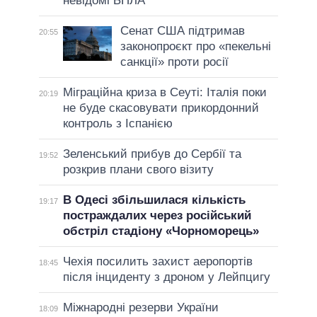
невідомі БПЛА
Сенат США підтримав
20:55
законопроєкт про «пекельні
санкції» проти росії
Міграційна криза в Сеуті: Італія поки
20:19
не буде скасовувати прикордонний
контроль з Іспанією
Зеленський прибув до Сербії та
19:52
розкрив плани свого візиту
В Одесі збільшилася кількість
19:17
постраждалих через російський
обстріл стадіону «Чорноморець»
Чехія посилить захист аеропортів
18:45
після інциденту з дроном у Лейпцигу
Міжнародні резерви України
18:09