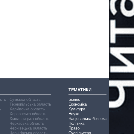
ТЕМАТИКИ
асть
Сумська область
Бізнес
Тернопільська область
Економіка
ь
Харківська область
Культура
Херсонська область
Наука
Хмельницька область
Національна безпека
Черкаська область
Політика
Чернівецька область
Право
Чернігівська область
Суспільство