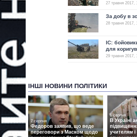
27 травня 2017, 
За добу в зо
28 травня 2017, 
ІС: бойовик
для коригув
29 травня 2017, 
ІНШІ НОВИНИ ПОЛІТИКИ
6 серпня
В Україні 
7 серпня
Федоров заявив, що веде
підвищенн
переговори з Маском щодо
учителям і