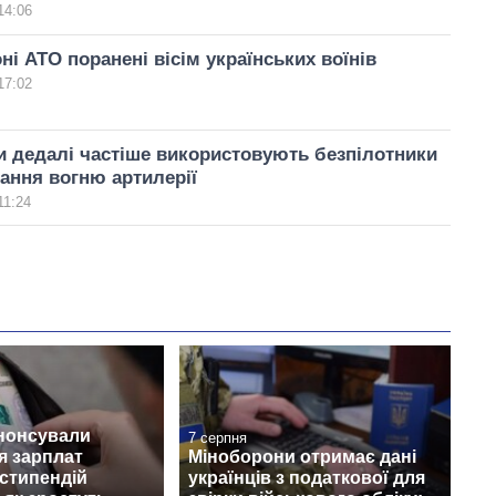
14:06
ні АТО поранені вісім українських воїнів
17:02
и дедалі частіше використовують безпілотники
ання вогню артилерії
11:24
анонсували
7 серпня
я зарплат
Міноборони отримає дані
 стипендій
українців з податкової для