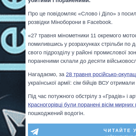
убитими і пораненими.
Про це повідомляє «Слово і Діло» з поси
розвідки Міноборони в Facebook.
«27 травня мінометники 11 окремого мотос
помилившись у розрахунках стрільби по д
свого підрозділу у районі промислової зон
пораненими склали до десяти військовосл
Нагадаємо, за
28 травня російсько-окупац
української армії: сім бійців ВСУ отримал
Під час потужного обстрілу з «Градів» і а
Красногорівці були поранені вісім мирних
пошкоджений водогін.
ЧИТАЙТЕ 