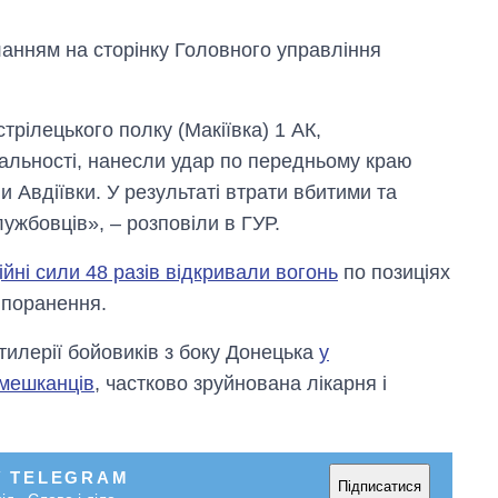
ланням на сторінку Головного управління
трілецького полку (Макіївка) 1 АК,
альності, нанесли удар по передньому краю
и Авдіївки. У результаті втрати вбитими та
ужбовців», – розповіли в ГУР.
ійні сили 48 разів відкривали вогонь
по позиціях
и поранення.
ртилерії бойовиків з боку Донецька
у
 мешканців
, частково зруйнована лікарня і
Як змінився
бюджет
Міністерства
оборони за 13
У TELEGRAM
років війни з
Підписатися