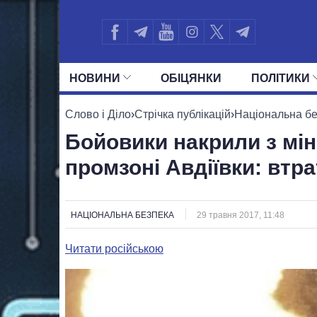
НОВИНИ
ОБIЦЯНКИ
ПОЛIТИКИ
УСІ ПОЛІТИКИ
ПРЕЗИДЕНТ І ОФ
Слово і Діло
›
Стрічка публікацій
›
Національна б
Бойовики накрили з міно
промзоні Авдіївки: втра
НАЦІОНАЛЬНА БЕЗПЕКА
29 травня 2017, 11:48
Читати російською