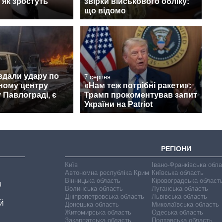
 як зростуть
звірки військового обліку:
що відомо
вдали удару по
7 серпня
ному центру
«Нам теж потрібні ракети»:
 Павлограді, є
Трамп прокоментував запит
України на Patriot
РЕГІОНИ
Київ
Івано-Франківська обл
Автономна республіка Крим
Київська область
Вінницька область
Кіровоградська област
В
Волинська область
Луганська область
Дніпропетровська область
Львівська область
Й
Донецька область
Миколаївська область
Житомирська область
Одеська область
Закарпатська область
Полтавська область