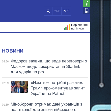
УКР
РОС
Порівняння
політиків
ЦІЙ
МЕРИ МІСТ
ВСІ ПЕРСОНИ
НОВИНИ
Федоров заявив, що веде переговори з
03:56
Маском щодо використання Starlink
для ударів по рф
«Нам теж потрібні ракети»:
02:59
Трамп прокоментував запит
України на Patriot
Міноборони отримає дані українців з
01:59
податкової для звірки військового