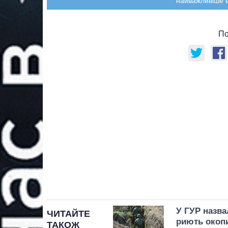
найважливіше в
По
У ГУР назва
ЧИТАЙТЕ
риють окоп
ТАКОЖ