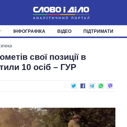
ІНФОГРАФІКА
ВІДЕО
ПІДТРИМАТИ
ІС
СТРІЧКА
ВЕРХОВНА РАДА
ПОДІЇ
СТАТТІ
КАБІНЕТ МІНІСТРІВ
ДУМКИ
ОГЛЯДИ
ГОЛОВИ ОБЛАДМІНІСТРА
ДАЙДЖЕСТИ
езпека
метів свої позиції в
ПОЛІТИКА
ДЕПУТАТИ
ЕКОНОМІКА
КОМІТЕТИ
СУСПІЛЬСТВО
ФРАКЦІЇ
ОКРУГИ
СВІТ
тили 10 осіб – ГУР