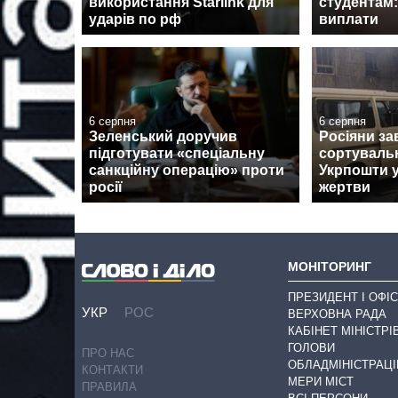
використання Starlink для
студентам:
ударів по рф
виплати
6 серпня
6 серпня
Зеленський доручив
Росіяни за
підготувати «спеціальну
сортуваль
санкційну операцію» проти
Укрпошти у
росії
жертви
МОНІТОРИНГ
ПРЕЗИДЕНТ І ОФІС
УКР
РОС
ВЕРХОВНА РАДА
КАБІНЕТ МІНІСТРІ
ГОЛОВИ
ПРО НАС
ОБЛАДМІНІСТРАЦІ
КОНТАКТИ
МЕРИ МІСТ
ПРАВИЛА