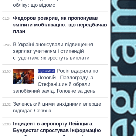
обліку: що відомо
Федоров розкрив, як пропонував
01:24
змінити мобілізацію: що передбачав
план
В Україні анонсували підвищення
23:45
зарплат учителям і стипендій
студентам: як зростуть виплати
Росія вдарила по
ПІДСУМКИ
22:53
Лозовій і Павлограду, а
Стефанішиній обрали
запобіжний захід. Головне за день
Зеленський цими вихідними вперше
22:32
відвідає Сербію
Інцидент в аеропорту Лейпцига:
22:03
Бундестаг спростував інформацію