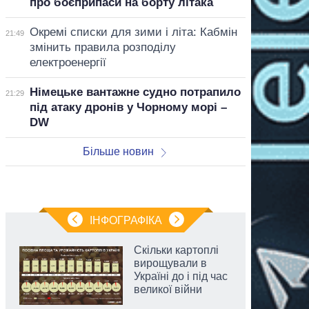
про боєприпаси на борту літака
Окремі списки для зими і літа: Кабмін
21:49
змінить правила розподілу
електроенергії
Німецьке вантажне судно потрапило
21:29
під атаку дронів у Чорному морі –
DW
Більше новин
ІНФОГРАФІКА
Скільки картоплі
вирощували в
Україні до і під час
великої війни