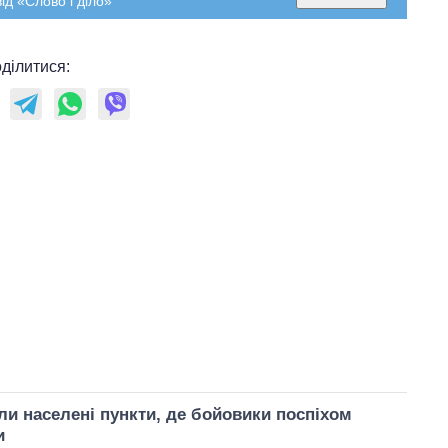
ід «Слово і діло»
росією
ділитися:
ли населені пункти, де бойовики поспіхом
и