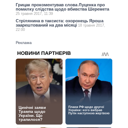
Грицак прокоментував слова Луценка про
помилку слідства щодо вбивства Шеремета
25 травня 2017, 11:39
Стрілянина в таксиста: охоронець Яроша
заарештований на два місяці
18 травня 2017,
22:00