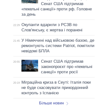
Сенат США підтримав
«пекельні санкції» проти рф. Головне
за день
Окупанти вдарили з РСЗВ по
22:29
Слов'янську, є жертва і поранені
У Німеччині над військовою базою, де
21:45
ремонтують системи Patriot, помітили
невідомі БПЛА
Сенат США підтримав
20:55
законопроєкт про «пекельні
санкції» проти росії
Міграційна криза в Сеуті: Італія поки
20:19
не буде скасовувати прикордонний
контроль з Іспанією
Більше новин