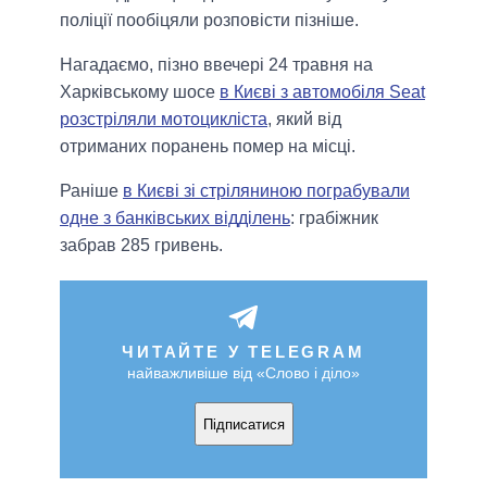
поліції пообіцяли розповісти пізніше.
Нагадаємо, пізно ввечері 24 травня на
Харківському шосе
в Києві з автомобіля Seat
розстріляли мотоцикліста
, який від
отриманих поранень помер на місці.
Раніше
в Києві зі стріляниною пограбували
одне з банківських відділень
: грабіжник
забрав 285 гривень.
ЧИТАЙТЕ У TELEGRAM
найважливіше від «Слово і діло»
Підписатися