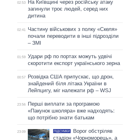
На Київщині через російську атаку
02:53
загинули троє людей, серед них
дитина
Частину військових з полку «Скеля»
02:41
почали переводити в інші підрозділи
– ЗМІ
Удари рф по портах можуть удвічі
01:59
скоротити експорт українського зерна
Розвідка США припускає, що дрон,
00:57
знайдений біля літака України в
Лейпцигу, міг належати рф – WSJ
Перші виплати за програмою
23:56
«Пакунок школяра» вже надходять:
що потрібно знати батькам
Ворог обстріляв
ПІДСУМКИ
23:09
стадіон «Чорноморець», а